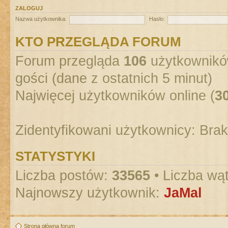
ZALOGUJ
Nazwa użytkownika:
Hasło:
KTO PRZEGLĄDA FORUM
Forum przegląda
106
użytkowników
gości (dane z ostatnich 5 minut)
Najwięcej użytkowników online (
3
Zidentyfikowani użytkownicy: Bra
STATYSTYKI
Liczba postów:
33565
• Liczba wą
Najnowszy użytkownik:
JaMal
Strona główna forum