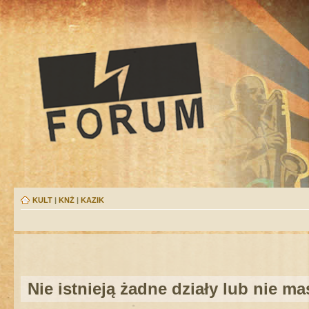
KULT
|
KNŻ
|
KAZIK
Nie istnieją żadne działy lub nie m