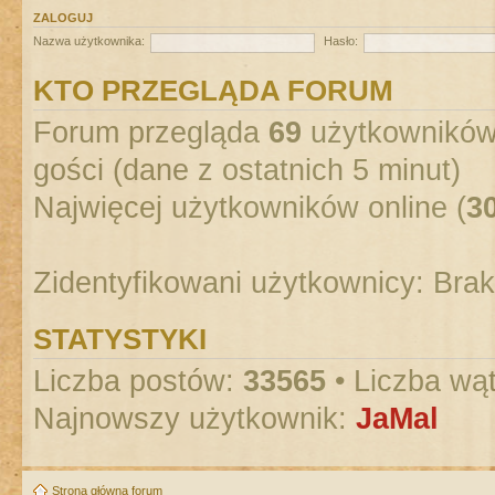
ZALOGUJ
Nazwa użytkownika:
Hasło:
KTO PRZEGLĄDA FORUM
Forum przegląda
69
użytkowników :
gości (dane z ostatnich 5 minut)
Najwięcej użytkowników online (
3
Zidentyfikowani użytkownicy: Bra
STATYSTYKI
Liczba postów:
33565
• Liczba wą
Najnowszy użytkownik:
JaMal
Strona główna forum