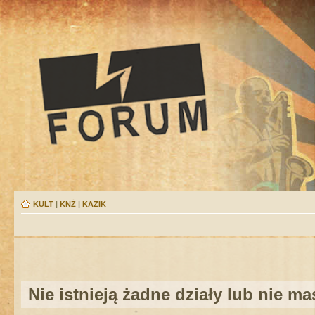
KULT
|
KNŻ
|
KAZIK
Nie istnieją żadne działy lub nie m