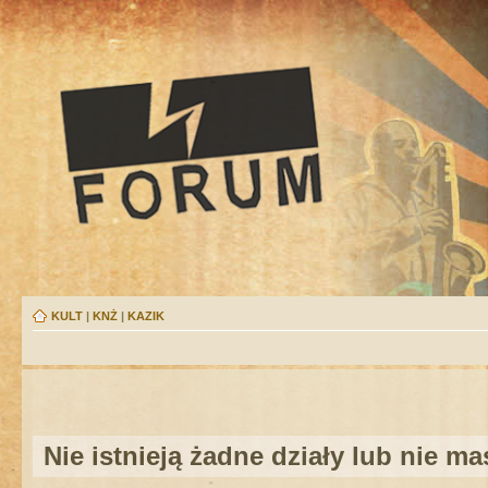
KULT
|
KNŻ
|
KAZIK
Nie istnieją żadne działy lub nie m