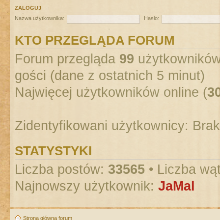
ZALOGUJ
Nazwa użytkownika:
Hasło:
KTO PRZEGLĄDA FORUM
Forum przegląda
99
użytkowników :
gości (dane z ostatnich 5 minut)
Najwięcej użytkowników online (
3
Zidentyfikowani użytkownicy: Bra
STATYSTYKI
Liczba postów:
33565
• Liczba wą
Najnowszy użytkownik:
JaMal
Strona główna forum