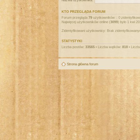
Nazwa użytkownika:
KTO PRZEGLĄDA FORUM
Forum przegląda
79
użytkowników :: 0 zidentyfikowa
Najwięcej użytkowników online (
3099
) było 1 kwi 2
Zidentyfikowani użytkownicy: Brak zidentyfikowan
STATYSTYKI
Liczba postów:
33565
• Liczba wątków:
818
• Liczb
Strona główna forum