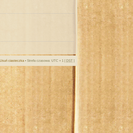
Usuń ciasteczka
• Strefa czasowa: UTC + 1 [
DST
]