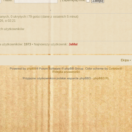
Hasło:
|
Zapamiętaj mnie
nych, 0 ukrytych i 79 gości (dane z ostatnich 5 minut)
026, o 02:21
ych użytkowników
a użytkowników:
1973
• Najnowszy użytkownik:
JaMal
Ekipa
•
Powered by
phpBB
® Forum Software © phpBB Group. Color scheme by
ColorizeIt!
Polityka prywatności
Przyjazne użytkownikom polskie wsparcie phpBB3 -
phpBB3.PL