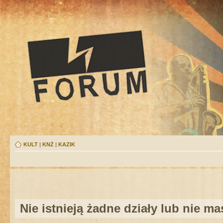
KULT
|
KNŻ
|
KAZIK
Nie istnieją żadne działy lub nie m