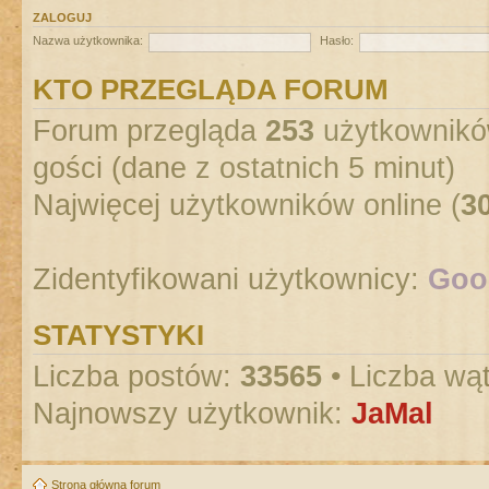
ZALOGUJ
Nazwa użytkownika:
Hasło:
KTO PRZEGLĄDA FORUM
Forum przegląda
253
użytkowników
gości (dane z ostatnich 5 minut)
Najwięcej użytkowników online (
3
Zidentyfikowani użytkownicy:
Goog
STATYSTYKI
Liczba postów:
33565
• Liczba wą
Najnowszy użytkownik:
JaMal
Strona główna forum