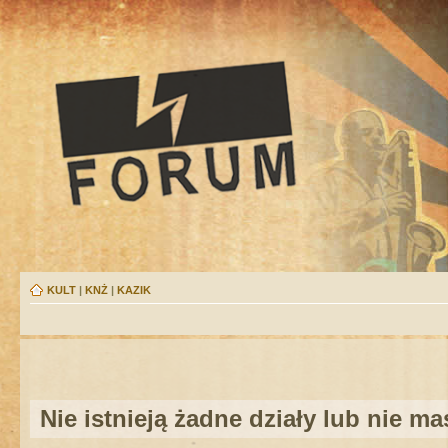
KULT
|
KNŻ
|
KAZIK
Nie istnieją żadne działy lub nie m