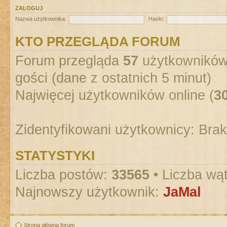
ZALOGUJ
Nazwa użytkownika:
Hasło:
KTO PRZEGLĄDA FORUM
Forum przegląda
57
użytkowników :
gości (dane z ostatnich 5 minut)
Najwięcej użytkowników online (
3
Zidentyfikowani użytkownicy: Bra
STATYSTYKI
Liczba postów:
33565
• Liczba wą
Najnowszy użytkownik:
JaMal
Strona główna forum