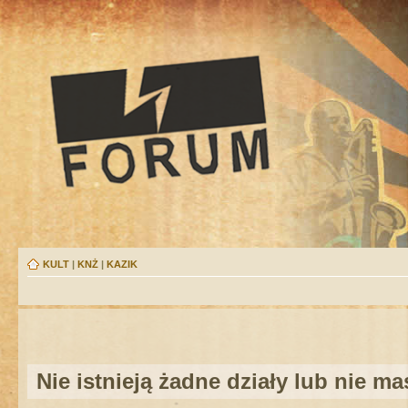
KULT
|
KNŻ
|
KAZIK
Nie istnieją żadne działy lub nie m