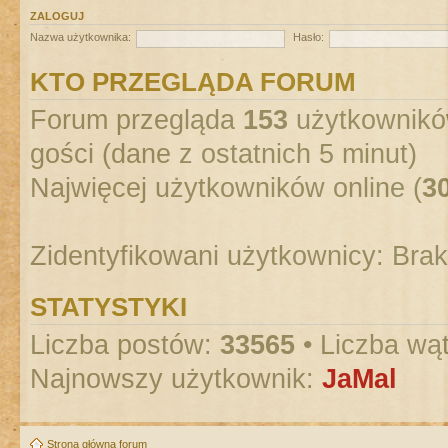
ZALOGUJ
Nazwa użytkownika:
Hasło:
KTO PRZEGLĄDA FORUM
Forum przegląda
153
użytkowników
gości (dane z ostatnich 5 minut)
Najwięcej użytkowników online (
3
Zidentyfikowani użytkownicy: Bra
STATYSTYKI
Liczba postów:
33565
• Liczba wą
Najnowszy użytkownik:
JaMal
Strona główna forum