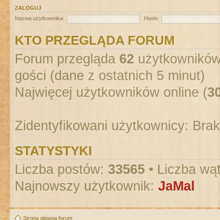
ZALOGUJ
Nazwa użytkownika:
Hasło:
KTO PRZEGLĄDA FORUM
Forum przegląda
62
użytkowników :
gości (dane z ostatnich 5 minut)
Najwięcej użytkowników online (
3
Zidentyfikowani użytkownicy: Bra
STATYSTYKI
Liczba postów:
33565
• Liczba wą
Najnowszy użytkownik:
JaMal
Strona główna forum