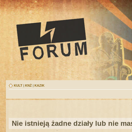
KULT
|
KNŻ
|
KAZIK
Nie istnieją żadne działy lub nie m