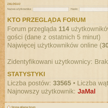
ZALOGUJ
Nazwa użytkownika:
Hasło:
KTO PRZEGLĄDA FORUM
Forum przegląda
114
użytkowników
gości (dane z ostatnich 5 minut)
Najwięcej użytkowników online (
3
Zidentyfikowani użytkownicy: Bra
STATYSTYKI
Liczba postów:
33565
• Liczba wą
Najnowszy użytkownik:
JaMal
Strona główna forum