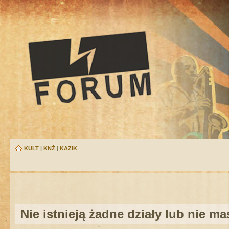
KULT
|
KNŻ
|
KAZIK
Nie istnieją żadne działy lub nie m