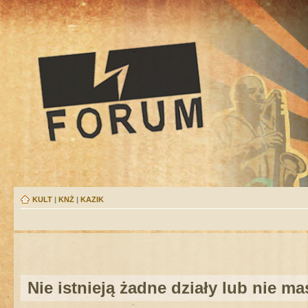
KULT
|
KNŻ
|
KAZIK
Nie istnieją żadne działy lub nie m