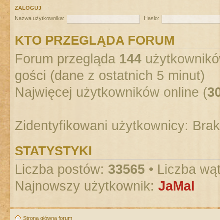
ZALOGUJ
Nazwa użytkownika:
Hasło:
KTO PRZEGLĄDA FORUM
Forum przegląda
144
użytkowników
gości (dane z ostatnich 5 minut)
Najwięcej użytkowników online (
3
Zidentyfikowani użytkownicy: Bra
STATYSTYKI
Liczba postów:
33565
• Liczba wą
Najnowszy użytkownik:
JaMal
Strona główna forum