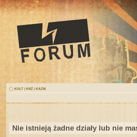
KULT
|
KNŻ
|
KAZIK
Nie istnieją żadne działy lub nie m