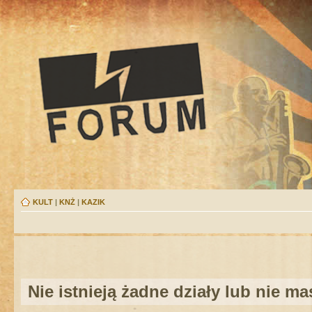
KULT
|
KNŻ
|
KAZIK
Nie istnieją żadne działy lub nie m