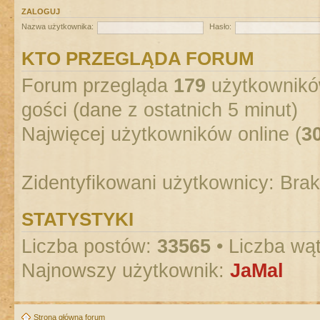
ZALOGUJ
Nazwa użytkownika:
Hasło:
KTO PRZEGLĄDA FORUM
Forum przegląda
179
użytkowników
gości (dane z ostatnich 5 minut)
Najwięcej użytkowników online (
3
Zidentyfikowani użytkownicy: Bra
STATYSTYKI
Liczba postów:
33565
• Liczba wą
Najnowszy użytkownik:
JaMal
Strona główna forum