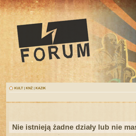
KULT
|
KNŻ
|
KAZIK
Nie istnieją żadne działy lub nie m