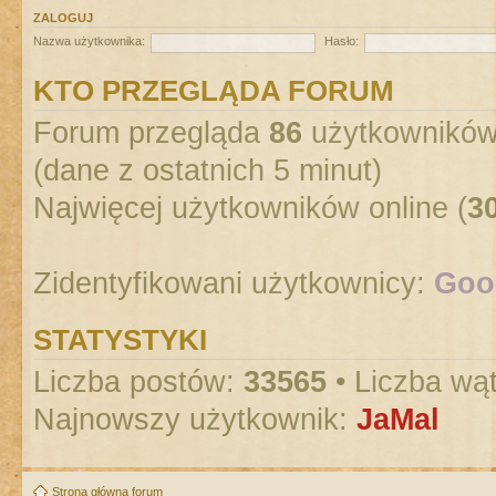
ZALOGUJ
Nazwa użytkownika:
Hasło:
KTO PRZEGLĄDA FORUM
Forum przegląda
86
użytkowników :
(dane z ostatnich 5 minut)
Najwięcej użytkowników online (
3
Zidentyfikowani użytkownicy:
Goog
STATYSTYKI
Liczba postów:
33565
• Liczba wą
Najnowszy użytkownik:
JaMal
Strona główna forum