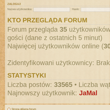
ZALOGUJ
Nazwa użytkownika:
Hasło:
KTO PRZEGLĄDA FORUM
Forum przegląda
35
użytkowników :
gości (dane z ostatnich 5 minut)
Najwięcej użytkowników online (
3
Zidentyfikowani użytkownicy: Bra
STATYSTYKI
Liczba postów:
33565
• Liczba wą
Najnowszy użytkownik:
JaMal
Strona główna forum