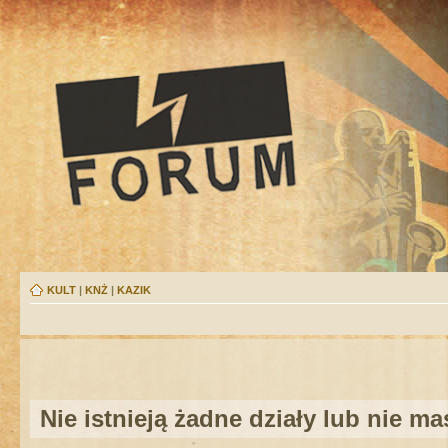
KULT
|
KNŻ
|
KAZIK
Nie istnieją żadne działy lub nie m