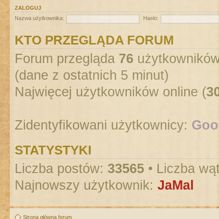
ZALOGUJ
Nazwa użytkownika:
Hasło:
KTO PRZEGLĄDA FORUM
Forum przegląda
76
użytkowników :
(dane z ostatnich 5 minut)
Najwięcej użytkowników online (
3
Zidentyfikowani użytkownicy:
Goog
STATYSTYKI
Liczba postów:
33565
• Liczba wą
Najnowszy użytkownik:
JaMal
Strona główna forum