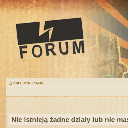
KULT
|
KNŻ
|
KAZIK
Nie istnieją żadne działy lub nie m