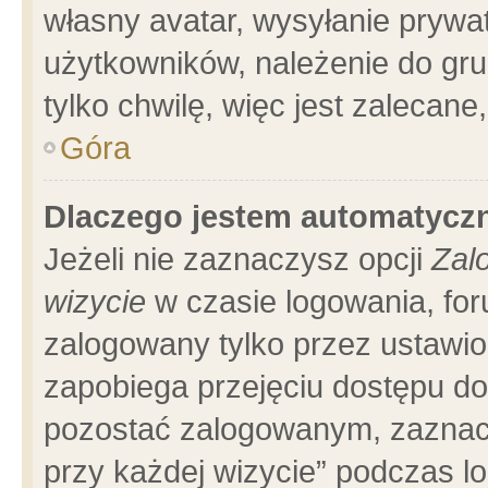
własny avatar, wysyłanie prywa
użytkowników, należenie do gru
tylko chwilę, więc jest zalecane
Góra
Dlaczego jestem automatyc
Jeżeli nie zaznaczysz opcji
Zal
wizycie
w czasie logowania, for
zalogowany tylko przez ustawio
zapobiega przejęciu dostępu d
pozostać zalogowanym, zaznacz
przy każdej wizycie” podczas l