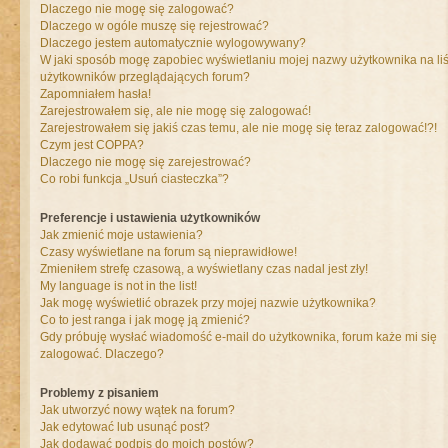
Dlaczego nie mogę się zalogować?
Dlaczego w ogóle muszę się rejestrować?
Dlaczego jestem automatycznie wylogowywany?
W jaki sposób mogę zapobiec wyświetlaniu mojej nazwy użytkownika na liś
użytkowników przeglądających forum?
Zapomniałem hasła!
Zarejestrowałem się, ale nie mogę się zalogować!
Zarejestrowałem się jakiś czas temu, ale nie mogę się teraz zalogować!?!
Czym jest COPPA?
Dlaczego nie mogę się zarejestrować?
Co robi funkcja „Usuń ciasteczka”?
Preferencje i ustawienia użytkowników
Jak zmienić moje ustawienia?
Czasy wyświetlane na forum są nieprawidłowe!
Zmieniłem strefę czasową, a wyświetlany czas nadal jest zły!
My language is not in the list!
Jak mogę wyświetlić obrazek przy mojej nazwie użytkownika?
Co to jest ranga i jak mogę ją zmienić?
Gdy próbuję wysłać wiadomość e-mail do użytkownika, forum każe mi się
zalogować. Dlaczego?
Problemy z pisaniem
Jak utworzyć nowy wątek na forum?
Jak edytować lub usunąć post?
Jak dodawać podpis do moich postów?