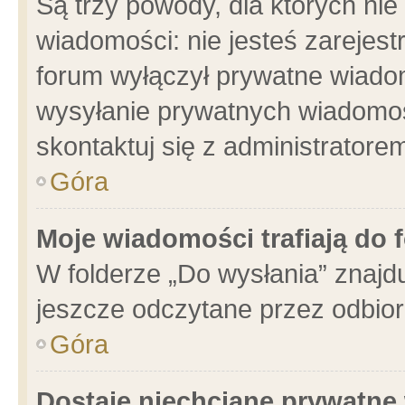
Są trzy powody, dla których n
wiadomości: nie jesteś zarejest
forum wyłączył prywatne wiadom
wysyłanie prywatnych wiadomości
skontaktuj się z administratore
Góra
Moje wiadomości trafiają do 
W folderze „Do wysłania” znajdu
jeszcze odczytane przez odbior
Góra
Dostaję niechciane prywatne