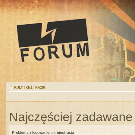
KULT
|
KNŻ
|
KAZIK
Najczęściej zadawane 
Problemy z logowaniem i rejestracją