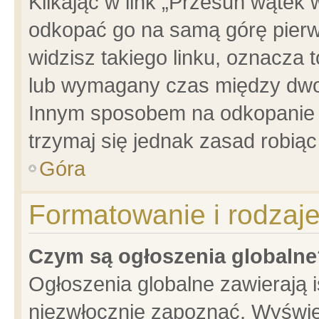
Klikając w link „Przesuń wątek
odkopać go na samą górę pierwsz
widzisz takiego linku, oznacza 
lub wymagany czas między dwoma
Innym sposobem na odkopanie w
trzymaj się jednak zasad robiąc 
Góra
Formatowanie i rodzaj
Czym są ogłoszenia globalne
Ogłoszenia globalne zawierają is
niezwłocznie zapoznać. Wyświet