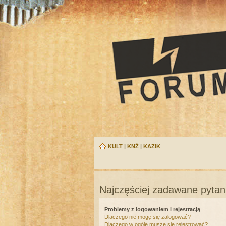
KULT
|
KNŻ
|
KAZIK
Najczęściej zadawane pytan
Problemy z logowaniem i rejestracją
Dlaczego nie mogę się zalogować?
Dlaczego w ogóle muszę się rejestrować?