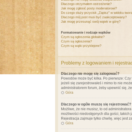
Dlaczego otrzymałem ostrzeżenie?
Jak mogę zgłosić posty moderatorowi?
Do czego służy przycisk „Zapisz” w widoku twor
Dlaczego mój post musi być zaakceptowany?
Jak mogę przesunąć swój wątek w górę?
Formatowanie i rodzaje wątków
Czym są ogłoszenia globalne?
Czym są ogłoszenia?
Czym są wątki przyklejone?
Problemy z logowaniem i rejestra
Dlaczego nie mogę się zalogować?
Powodów może być kilka. Po pierwsze: Czy w 
jeżeli się zarejestrowałeś i mimo to nie moż
administratorem forum, żeby upewnić się, ż
Góra
Dlaczego w ogóle muszę się rejestrować?
Możliwe, że nie musisz, to od administrator
możliwości niedostępnych dla gości, takich 
Rejestracja zajmuje tylko chwilę, więc jest 
Góra