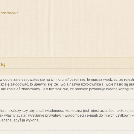
zenia wątku?
cją
ogóle zarejestrowałeś się na tym forum? Jeżeli nie, to musisz wiedzieć, że rejestr
esz się zalogować, to upewnij się, że Twoja nazwa użytkownika i Twoje hasło są praw
e nie zostałeś zbanowany. Jest też możliwe, że problem powoduje błędna konfigura
a forum zależy, czy aby pisać wiadomości konieczna jest rejestracja. Jednakże reje
jak własny avatar, wysyłanie prywatnych wiadomości i e-maili do innych użytkownik
zalecane, abyś ją wykonał.