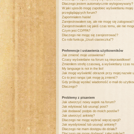
Dlaczego jestem automatycznie wylogowywany?
W jaki sposób mogę zapobiec wyświetlaniu mojej
przeglądających forum?
Zapomniałem hasła!
Zarejestrowałem się, ale nie mogę się zalogować!
Zarejestrowałem się jakiś czas temu, ale nie mog
Czym jest COPPA?
Dlaczego nie mogę się zarejestrować?
Co robi funkcja „Usuń ciasteczka”?
Preferencje i ustawienia użytkowników
Jak zmienić moje ustawienia?
Czasy wyświetlane na forum są nieprawidłowe!
Zmieniłem strefę czasową, a wyświetlany czas nad
My language is not in the list!
Jak mogę wyświetlić obrazek przy mojej nazwie 
Co to jest ranga i jak mogę ją zmienić?
Gdy próbuję wysłać wiadomość e-mail do użytkow
Dlaczego?
Problemy z pisaniem
Jak utworzyć nowy wątek na forum?
Jak edytować lub usunąć post?
Jak dodawać podpis do moich postów?
Jak utworzyć ankietę?
Dlaczego nie mogę wybrać więcej opcji?
Jak wyedytować lub usunąć ankietę?
Dlaczego nie mam dostępu do działu?
Dlaczego nie mogę dodawać załączników?