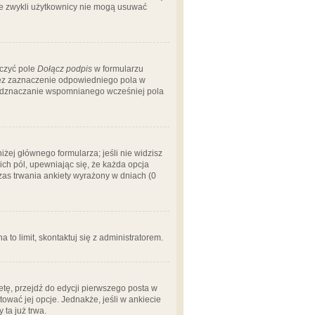
 że zwykli użytkownicy nie mogą usuwać
aczyć pole
Dołącz podpis
w formularzu
zez zaznaczenie odpowiedniego pola w
 odznaczanie wspomnianego wcześniej pola
iżej głównego formularza; jeśli nie widzisz
ich pól, upewniając się, że każda opcja
czas trwania ankiety wyrażony w dniach (0
a to limit, skontaktuj się z administratorem.
tę, przejdź do edycji pierwszego posta w
tować jej opcje. Jednakże, jeśli w ankiecie
ta już trwa.