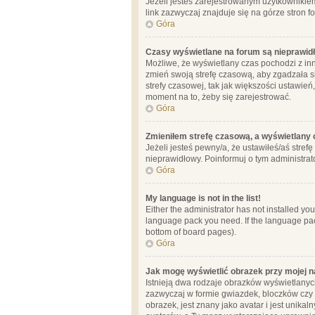
Jeżeli jesteś zarejestrowanym użytkownikie
link zazwyczaj znajduje się na górze stron f
Góra
Czasy wyświetlane na forum są nieprawid
Możliwe, że wyświetlany czas pochodzi z inne
zmień swoją strefę czasową, aby zgadzała 
strefy czasowej, tak jak większości ustawień
moment na to, żeby się zarejestrować.
Góra
Zmieniłem strefę czasową, a wyświetlany c
Jeżeli jesteś pewny/a, że ustawiłeś/aś stref
nieprawidłowy. Poinformuj o tym administrat
Góra
My language is not in the list!
Either the administrator has not installed yo
language pack you need. If the language pack
bottom of board pages).
Góra
Jak mogę wyświetlić obrazek przy mojej 
Istnieją dwa rodzaje obrazków wyświetlanyc
zazwyczaj w formie gwiazdek, bloczków czy k
obrazek, jest znany jako avatar i jest unik