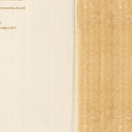
żytkownika forum!
m?
załączniki?