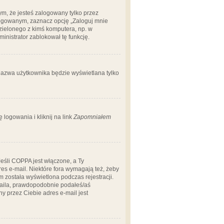
m, że jesteś zalogowany tylko przez
logowanym, zaznacz opcję „Zaloguj mnie
dzielonego z kimś komputera, np. w
dministrator zablokował tę funkcję.
 nazwa użytkownika będzie wyświetlana tylko
logowania i kliknij na link
Zapomniałem
Jeśli COPPA jest włączone, a Ty
res e-mail. Niektóre fora wymagają też, żeby
 została wyświetlona podczas rejestracji.
-maila, prawdopodobnie podałeś/aś
ny przez Ciebie adres e-mail jest