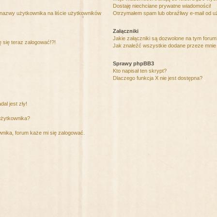
Dostaję niechciane prywatne wiadomości!
 nazwy użytkownika na liście użytkowników
Otrzymałem spam lub obraźliwy e-mail od u
Załączniki
Jakie załączniki są dozwolone na tym foru
ę się teraz zalogować!?!
Jak znaleźć wszystkie dodane przeze mnie 
Sprawy phpBB3
Kto napisał ten skrypt?
Dlaczego funkcja X nie jest dostępna?
al jest zły!
użytkownika?
nika, forum każe mi się zalogować.