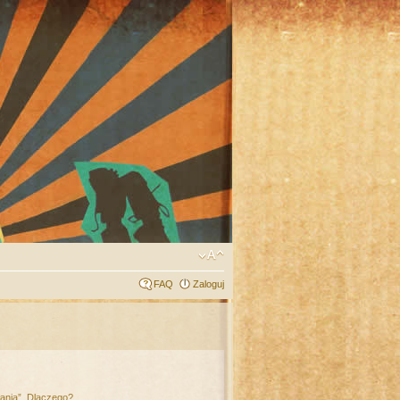
FAQ
Zaloguj
łania”. Dlaczego?