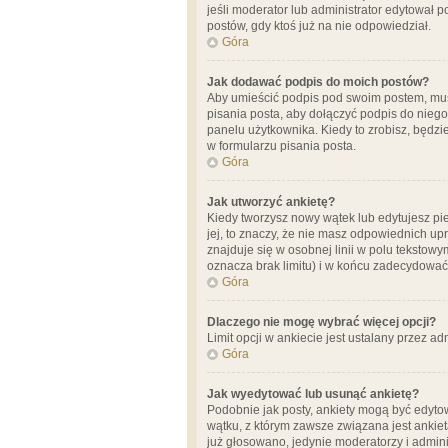
jeśli moderator lub administrator edytował 
postów, gdy ktoś już na nie odpowiedział.
Góra
Jak dodawać podpis do moich postów?
Aby umieścić podpis pod swoim postem, mus
pisania posta, aby dołączyć podpis do nie
panelu użytkownika. Kiedy to zrobisz, będ
w formularzu pisania posta.
Góra
Jak utworzyć ankietę?
Kiedy tworzysz nowy wątek lub edytujesz pier
jej, to znaczy, że nie masz odpowiednich up
znajduje się w osobnej linii w polu tekstow
oznacza brak limitu) i w końcu zadecydować
Góra
Dlaczego nie mogę wybrać więcej opcji?
Limit opcji w ankiecie jest ustalany przez ad
Góra
Jak wyedytować lub usunąć ankietę?
Podobnie jak posty, ankiety mogą być edytow
wątku, z którym zawsze związana jest ankieta
już głosowano, jedynie moderatorzy i admini