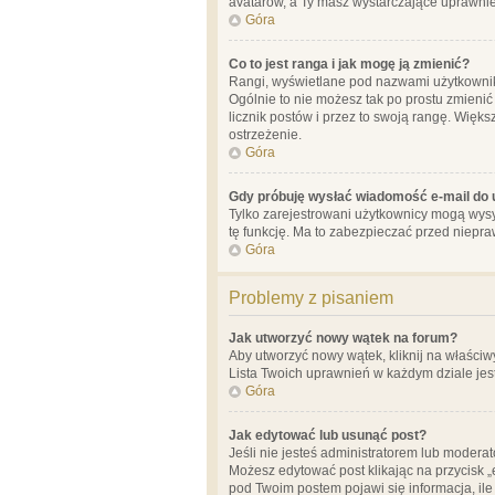
avatarów, a Ty masz wystarczające uprawnien
Góra
Co to jest ranga i jak mogę ją zmienić?
Rangi, wyświetlane pod nazwami użytkowników
Ogólnie to nie możesz tak po prostu zmienić
licznik postów i przez to swoją rangę. Więks
ostrzeżenie.
Góra
Gdy próbuję wysłać wiadomość e-mail do 
Tylko zarejestrowani użytkownicy mogą wysył
tę funkcję. Ma to zabezpieczać przed niep
Góra
Problemy z pisaniem
Jak utworzyć nowy wątek na forum?
Aby utworzyć nowy wątek, kliknij na właściw
Lista Twoich uprawnień w każdym dziale jes
Góra
Jak edytować lub usunąć post?
Jeśli nie jesteś administratorem lub moderat
Możesz edytować post klikając na przycisk „
pod Twoim postem pojawi się informacja, ile ra