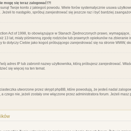
nie mogę się teraz zalogować!?!
sunął Twoje konto z jakiegoś powodu. Wiele forów systematycznie usuwa użytkownik
 Jeżeli to nastąpiło, spróbuj zarejestrować się jeszcze raz i być bardziej zaanga
ction Act of 1998, to obowiązujące w Stanach Zjednoczonych prawo, wymagające, 
 niż 13 lat, miały piśmienną zgodę rodziców lub prawnych opiekunów na zbieranie 
 czy to dotyczy Ciebie jako kogoś próbującego zarejestrować się na stronie WWW, sk
 Twój adres IP lub zabronił nazwy użytkownika, którą próbujesz zarejestrować. Właś
dzieć się więcej na ten temat.
ciasteczka utworzone przez skrypt phpBB, które powodują, że jesteś nadal zalogo
ś, a czego nie, jeżeli zostały one włączone przez administratora forum. Jeżeli mas
ników