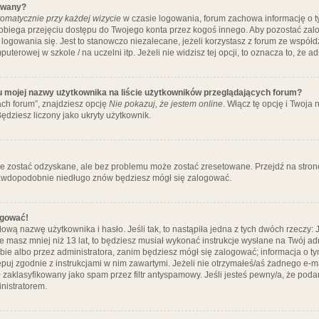
ywany?
omatycznie przy każdej wizycie
w czasie logowania, forum zachowa informację o ty
pobiega przejęciu dostępu do Twojego konta przez kogoś innego. Aby pozostać za
logowania się. Jest to stanowczo niezalecane, jeżeli korzystasz z forum ze współ
uterowej w szkole / na uczelni itp. Jeżeli nie widzisz tej opcji, to oznacza to, że a
u mojej nazwy użytkownika na liście użytkowników przeglądających forum?
ch forum”, znajdziesz opcję
Nie pokazuj, że jestem online
. Włącz tę opcję i Twoja
ędziesz liczony jako ukryty użytkownik.
e zostać odzyskane, ale bez problemu może zostać zresetowane. Przejdź na stronę 
prawdopodobnie niedługo znów będziesz mógł się zalogować.
ogować!
ową nazwę użytkownika i hasło. Jeśli tak, to nastąpiła jedna z tych dwóch rzeczy: 
że masz mniej niż 13 lat, to będziesz musiał wykonać instrukcje wysłane na Twój ad
ie albo przez administratora, zanim będziesz mógł się zalogować; informacja o tym
tępuj zgodnie z instrukcjami w nim zawartymi. Jeżeli nie otrzymałeś/aś żadnego e
 zaklasyfikowany jako spam przez filtr antyspamowy. Jeśli jesteś pewny/a, że poda
nistratorem.