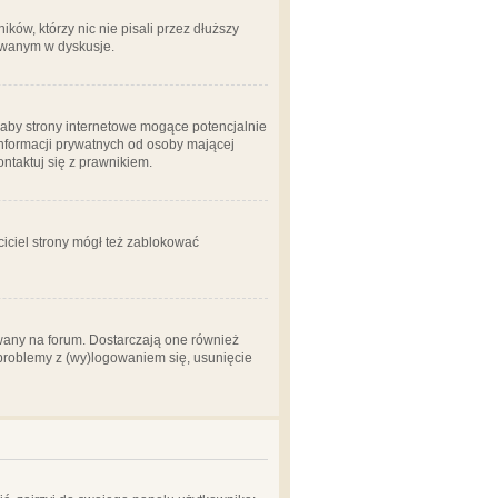
ów, którzy nic nie pisali przez dłuższy
żowanym w dyskusje.
aby strony internetowe mogące potencjalnie
informacji prywatnych od osoby mającej
ontaktuj się z prawnikiem.
ciciel strony mógł też zablokować
wany na forum. Dostarczają one również
z problemy z (wy)logowaniem się, usunięcie