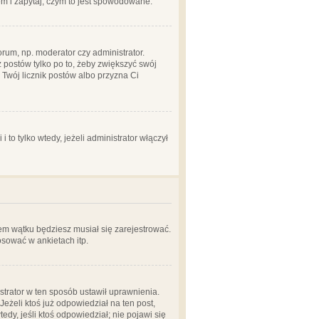
em i zapytaj, czym to jest spowodowane.
rum, np. moderator czy administrator.
 postów tylko po to, żeby zwiększyć swój
y Twój licznik postów albo przyzna Ci
o tylko wtedy, jeżeli administrator włączył
em wątku będziesz musiał się zarejestrować.
sować w ankietach itp.
istrator w ten sposób ustawił uprawnienia.
eżeli ktoś już odpowiedział na ten post,
tedy, jeśli ktoś odpowiedział; nie pojawi się