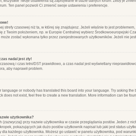
m, wszystkie Twoje ustawienia są zapisywane w bazie danych forum. Żeby je zmieni
orum. Ten panel pozwoli Ci zmienić swoje ustawienia i preferencje.
łowe!
j strefy czasowej niż ta, w której się znajdujesz. Jeżeli właśnie to jest probleme
się z Twoim położeniem, np. w Europie Centralnej wybierz Środkowoeuropejski C
, może zostać wykonana tylko przez zarejestrowanych użytkowników. Jeżeli nie jeste
zas nadal jest zły!
ę czasową i czas letni/DST prawidłowo, a czas nadal jest wyświetlany nieprawidłowo
ora, aby naprawił problem.
ur language or nobody has translated this board into your language. Try asking the bo
 does not exist, feel free to create a new translation. More information can be foun
nazwie użytkownika?
h (zazwyczaj) przy nazwie użytkownika w czasie przeglądania postów. Jeden z nic
ropek, pokazujących jak dużo postów użytkownik napisał lub jaki jest status użyt
alny dla każdego użytkownika. Możesz go ustawić w panelu użytkownika, pod warunki