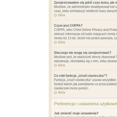
Zarejestrowałem się jakiś czas temu, ale 
Możliwe, że administrator deaktywował lub u
czas, żeby zmniejszyć wielkość bazy danych.
Góra
Czym jest COPPA?
COPPA, albo Child Online Privacy and Prote
zbierać informacje od ludzi mających mniej
mniej niż 13 lat. Jeżeli nie jesteś pewny/a,
Góra
Dlaczego nie mogę się zarejestrować?
Możliwe jest, że właściciel strony zbanował
rejestracje, skontaktuj się z nim, żeby dowie
Góra
Co robi funkcja „Usuń ciasteczka”?
Funkcja „Usuń ciasteczka” usuwa wszystkie 
funkcji takich jak pamiętanie co przeczytałe
ciasteczek może pomóc.
Góra
Preferencje i ustawienia użytkow
Jak zmienić moje ustawienia?