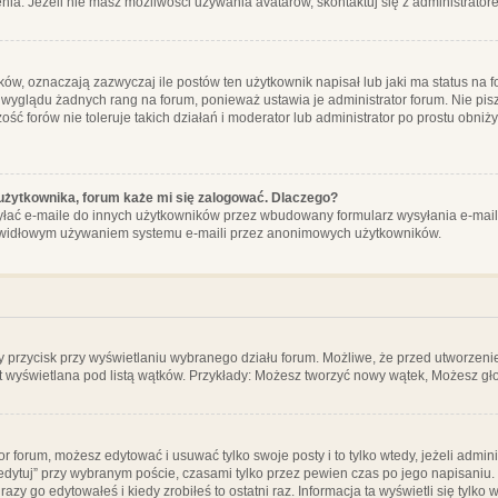
ia. Jeżeli nie masz możliwości używania avatarów, skontaktuj się z administrator
, oznaczają zazwyczaj ile postów ten użytkownik napisał lub jaki ma status na fo
 wyglądu żadnych rang na forum, ponieważ ustawia je administrator forum. Nie pisz
zość forów nie toleruje takich działań i moderator lub administrator po prostu obniż
użytkownika, forum każe mi się zalogować. Dlaczego?
ać e-maile do innych użytkowników przez wbudowany formularz wysyłania e-maili i t
rawidłowym używaniem systemu e-maili przez anonimowych użytkowników.
y przycisk przy wyświetlaniu wybranego działu forum. Możliwe, że przed utworzeni
t wyświetlana pod listą wątków. Przykłady: Możesz tworzyć nowy wątek, Możesz gło
or forum, możesz edytować i usuwać tylko swoje posty i to tylko wtedy, jeżeli admin
edytuj” przy wybranym poście, czasami tylko przez pewien czas po jego napisaniu. J
zy go edytowałeś i kiedy zrobiłeś to ostatni raz. Informacja ta wyświetli się tylko w