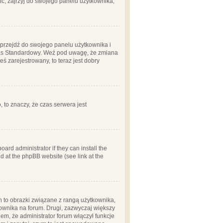
ć, zajrzyj do swojego panelu użytkownika;
m, przejdź do swojego panelu użytkownika i
zas Standardowy. Weź pod uwagę, że zmiana
ś zarejestrowany, to teraz jest dobry
, to znaczy, że czas serwera jest
ard administrator if they can install the
d at the phpBB website (see link at the
h to obrazki związane z rangą użytkownika,
kownika na forum. Drugi, zazwyczaj większy
em, że administrator forum włączył funkcje