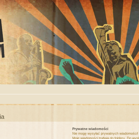
ia
Prywatne wiadomości
Nie mogę wysyłać prywatnych wiadomości!
Moje wiadomości trafiają do folderu „Do wys