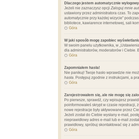
Dlaczego jestem automatycznie wylogow
Jeżeli nie zaznaczysz opcji
Zaloguj mnie aut
ustawiony przez administratora czas. To za
automatycznie przy każdej wizycie” podczas 
bibliotece, kawiarence internetowej, sali komp
Góra
W jaki sposób mogę zapobiec wyświetlani
W swoim panelu użytkownika, w „Ustawienia
dla administratorów, moderatorów i Ciebie. B
Góra
Zapomniałem hasła!
Nie panikuj! Twoje hasło wprawdzie nie moż
hasła
. Postępuj zgodnie z instrukcjami, a 
Góra
Zarejestrowałem się, ale nie mogę się zal
Po pierwsze, sprawdź, czy wpisujesz prawidł
poinformowałeś skrypt w czasie rejestracji, 
nowe rejestracje były aktywowane przez Cieb
Jeżeli został do Ciebie wysłany e-mail, pos
nieprawidłowy adres e-mail lub e-mail został
prawidłowy, spróbuj skontaktować się z admi
Góra