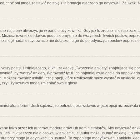
post, choć oni mogą zostawić notatkę z informacją dlaczego go edytowali. Zauważ,
isz najpierw utworzyć go w panelu użytkownika. Gdy już to zrobisz, możesz zazn
go. Możesz również dodawać podpis domyślnie do wszystkich Twoich postów, popr
ziesz mógł nadal decydować o nie dołączeniu go do pojedynczych postów poprzez
wszy post już istniejącego, kliknij zakładkę „Tworzenie ankiety” znajdującą się pon
rawnień, by tworzyć ankiety. Wprowadź tytuł i co najmniej dwie opcje do odpowiedn
ym. Możesz również ustalić liczbę opcji, które użytkownik może wybrać w ankiecie, 
, czy użytkownicy mogą zmieniać swoje głosy.
ministratora forum. Jeśli sądzisz, że potrzebujesz wstawić więcej opcji niż pozwala n
ane tylko przez ich autorów, moderatorów lub administratorów. Aby edytować ankie
. Jeśli nikt jeszcze nie głosował w ankiecie, jej autor może usunąć ankietę lub edy
stratorzy mogą ją edytować lub usunąć. To zapobiega modyfikowaniu ankiety, kiedy 