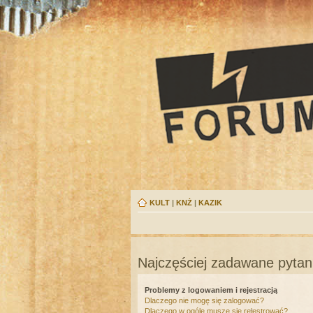
KULT
|
KNŻ
|
KAZIK
Najczęściej zadawane pytan
Problemy z logowaniem i rejestracją
Dlaczego nie mogę się zalogować?
Dlaczego w ogóle muszę się rejestrować?