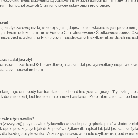
m, wszystkie Twoje ustawienia są zapisywane w bazie danych forum. Żeby je zmieni
orum. Ten panel pozwoli Ci zmienić swoje ustawienia i preferencje.
łowe!
j strefy czasowej niż ta, w której się znajdujesz. Jeżeli właśnie to jest probleme
się z Twoim położeniem, np. w Europie Centralnej wybierz Środkowoeuropejski C
, może zostać wykonana tylko przez zarejestrowanych użytkowników. Jeżeli nie jeste
zas nadal jest zły!
ę czasową i czas letni/DST prawidłowo, a czas nadal jest wyświetlany nieprawidłowo
ora, aby naprawił problem.
ur language or nobody has translated this board into your language. Try asking the bo
 does not exist, feel free to create a new translation. More information can be foun
nazwie użytkownika?
h (zazwyczaj) przy nazwie użytkownika w czasie przeglądania postów. Jeden z nic
ropek, pokazujących jak dużo postów użytkownik napisał lub jaki jest status użyt
alny dla każdego użytkownika. Możesz go ustawić w panelu użytkownika, pod warunki