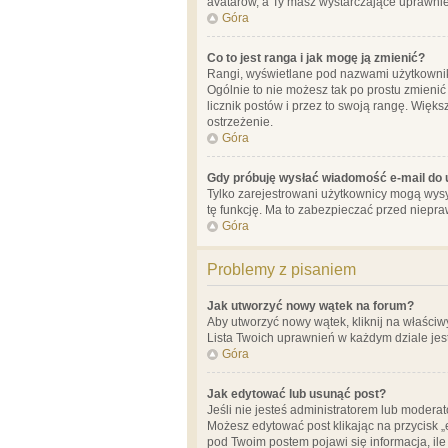
avatarów, a Ty masz wystarczające uprawnien
Góra
Co to jest ranga i jak mogę ją zmienić?
Rangi, wyświetlane pod nazwami użytkowników
Ogólnie to nie możesz tak po prostu zmienić
licznik postów i przez to swoją rangę. Więks
ostrzeżenie.
Góra
Gdy próbuję wysłać wiadomość e-mail do 
Tylko zarejestrowani użytkownicy mogą wysył
tę funkcję. Ma to zabezpieczać przed niep
Góra
Problemy z pisaniem
Jak utworzyć nowy wątek na forum?
Aby utworzyć nowy wątek, kliknij na właściw
Lista Twoich uprawnień w każdym dziale jes
Góra
Jak edytować lub usunąć post?
Jeśli nie jesteś administratorem lub moderat
Możesz edytować post klikając na przycisk „
pod Twoim postem pojawi się informacja, ile ra