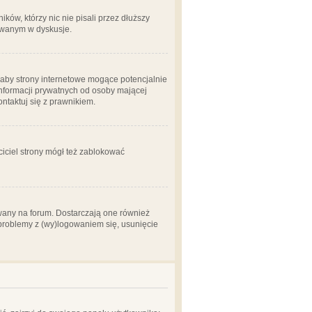
ów, którzy nic nie pisali przez dłuższy
żowanym w dyskusje.
aby strony internetowe mogące potencjalnie
informacji prywatnych od osoby mającej
ontaktuj się z prawnikiem.
ciciel strony mógł też zablokować
wany na forum. Dostarczają one również
z problemy z (wy)logowaniem się, usunięcie