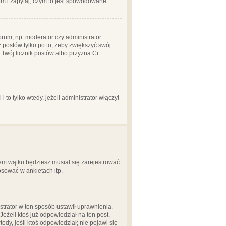
em i zapytaj, czym to jest spowodowane.
rum, np. moderator czy administrator.
 postów tylko po to, żeby zwiększyć swój
y Twój licznik postów albo przyzna Ci
o tylko wtedy, jeżeli administrator włączył
em wątku będziesz musiał się zarejestrować.
sować w ankietach itp.
istrator w ten sposób ustawił uprawnienia.
eżeli ktoś już odpowiedział na ten post,
tedy, jeśli ktoś odpowiedział; nie pojawi się