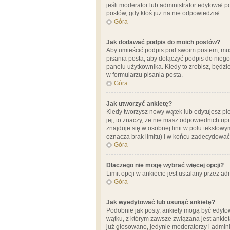
jeśli moderator lub administrator edytował 
postów, gdy ktoś już na nie odpowiedział.
Góra
Jak dodawać podpis do moich postów?
Aby umieścić podpis pod swoim postem, mus
pisania posta, aby dołączyć podpis do nie
panelu użytkownika. Kiedy to zrobisz, będ
w formularzu pisania posta.
Góra
Jak utworzyć ankietę?
Kiedy tworzysz nowy wątek lub edytujesz pier
jej, to znaczy, że nie masz odpowiednich up
znajduje się w osobnej linii w polu tekstow
oznacza brak limitu) i w końcu zadecydować
Góra
Dlaczego nie mogę wybrać więcej opcji?
Limit opcji w ankiecie jest ustalany przez ad
Góra
Jak wyedytować lub usunąć ankietę?
Podobnie jak posty, ankiety mogą być edytow
wątku, z którym zawsze związana jest ankieta
już głosowano, jedynie moderatorzy i admini