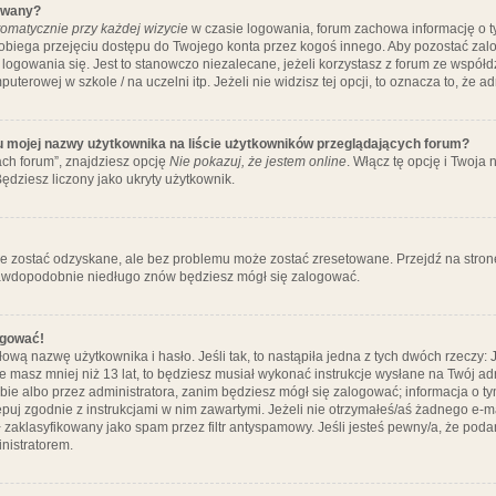
ywany?
omatycznie przy każdej wizycie
w czasie logowania, forum zachowa informację o ty
pobiega przejęciu dostępu do Twojego konta przez kogoś innego. Aby pozostać za
logowania się. Jest to stanowczo niezalecane, jeżeli korzystasz z forum ze współ
uterowej w szkole / na uczelni itp. Jeżeli nie widzisz tej opcji, to oznacza to, że a
u mojej nazwy użytkownika na liście użytkowników przeglądających forum?
ch forum”, znajdziesz opcję
Nie pokazuj, że jestem online
. Włącz tę opcję i Twoja
ędziesz liczony jako ukryty użytkownik.
e zostać odzyskane, ale bez problemu może zostać zresetowane. Przejdź na stronę 
prawdopodobnie niedługo znów będziesz mógł się zalogować.
ogować!
ową nazwę użytkownika i hasło. Jeśli tak, to nastąpiła jedna z tych dwóch rzeczy: 
że masz mniej niż 13 lat, to będziesz musiał wykonać instrukcje wysłane na Twój ad
ie albo przez administratora, zanim będziesz mógł się zalogować; informacja o tym
tępuj zgodnie z instrukcjami w nim zawartymi. Jeżeli nie otrzymałeś/aś żadnego e
 zaklasyfikowany jako spam przez filtr antyspamowy. Jeśli jesteś pewny/a, że poda
nistratorem.