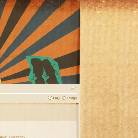
FAQ
Zaloguj
łania”. Dlaczego?