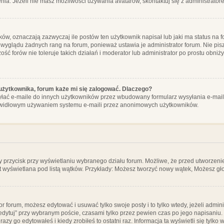
ia. Jeżeli nie masz możliwości używania avatarów, skontaktuj się z administrator
, oznaczają zazwyczaj ile postów ten użytkownik napisał lub jaki ma status na fo
 wyglądu żadnych rang na forum, ponieważ ustawia je administrator forum. Nie pisz
zość forów nie toleruje takich działań i moderator lub administrator po prostu obniż
użytkownika, forum każe mi się zalogować. Dlaczego?
ać e-maile do innych użytkowników przez wbudowany formularz wysyłania e-maili i t
rawidłowym używaniem systemu e-maili przez anonimowych użytkowników.
y przycisk przy wyświetlaniu wybranego działu forum. Możliwe, że przed utworzeni
t wyświetlana pod listą wątków. Przykłady: Możesz tworzyć nowy wątek, Możesz gło
or forum, możesz edytować i usuwać tylko swoje posty i to tylko wtedy, jeżeli admin
edytuj” przy wybranym poście, czasami tylko przez pewien czas po jego napisaniu. J
zy go edytowałeś i kiedy zrobiłeś to ostatni raz. Informacja ta wyświetli się tylko w