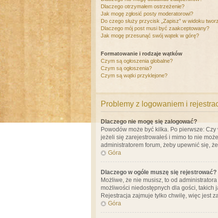
Dlaczego otrzymałem ostrzeżenie?
Jak mogę zgłosić posty moderatorowi?
Do czego służy przycisk „Zapisz” w widoku twor
Dlaczego mój post musi być zaakceptowany?
Jak mogę przesunąć swój wątek w górę?
Formatowanie i rodzaje wątków
Czym są ogłoszenia globalne?
Czym są ogłoszenia?
Czym są wątki przyklejone?
Problemy z logowaniem i rejestra
Dlaczego nie mogę się zalogować?
Powodów może być kilka. Po pierwsze: Czy w 
jeżeli się zarejestrowałeś i mimo to nie moż
administratorem forum, żeby upewnić się, ż
Góra
Dlaczego w ogóle muszę się rejestrować?
Możliwe, że nie musisz, to od administrator
możliwości niedostępnych dla gości, takich 
Rejestracja zajmuje tylko chwilę, więc jest 
Góra