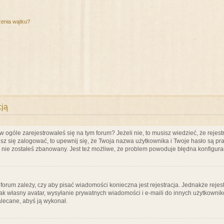
zenia wątku?
cją
ogóle zarejestrowałeś się na tym forum? Jeżeli nie, to musisz wiedzieć, że rejestr
esz się zalogować, to upewnij się, że Twoja nazwa użytkownika i Twoje hasło są praw
e nie zostałeś zbanowany. Jest też możliwe, że problem powoduje błędna konfigura
a forum zależy, czy aby pisać wiadomości konieczna jest rejestracja. Jednakże reje
jak własny avatar, wysyłanie prywatnych wiadomości i e-maili do innych użytkownik
zalecane, abyś ją wykonał.