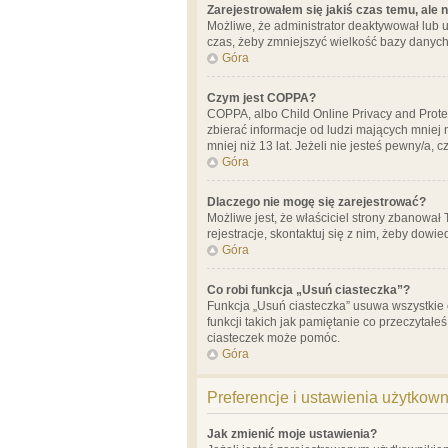
Zarejestrowałem się jakiś czas temu, ale 
Możliwe, że administrator deaktywował lub u
czas, żeby zmniejszyć wielkość bazy danych.
Góra
Czym jest COPPA?
COPPA, albo Child Online Privacy and Prote
zbierać informacje od ludzi mających mniej
mniej niż 13 lat. Jeżeli nie jesteś pewny/a,
Góra
Dlaczego nie mogę się zarejestrować?
Możliwe jest, że właściciel strony zbanował
rejestracje, skontaktuj się z nim, żeby dowie
Góra
Co robi funkcja „Usuń ciasteczka”?
Funkcja „Usuń ciasteczka” usuwa wszystkie 
funkcji takich jak pamiętanie co przeczytałe
ciasteczek może pomóc.
Góra
Preferencje i ustawienia użytkow
Jak zmienić moje ustawienia?