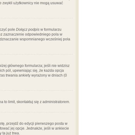
 że zwykli użytkownicy nie mogą usuwać
aczyć pole
Dołącz podpis
w formularzu
zez zaznaczenie odpowiedniego pola w
 odznaczanie wspomnianego wcześniej pola
iżej głównego formularza; jeśli nie widzisz
ich pól, upewniając się, że każda opcja
czas trwania ankiety wyrażony w dniach (0
a to limit, skontaktuj się z administratorem.
tę, przejdź do edycji pierwszego posta w
tować jej opcje. Jednakże, jeśli w ankiecie
ta już trwa.