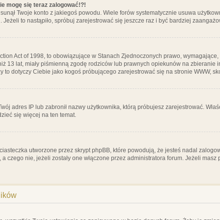
nie mogę się teraz zalogować!?!
sunął Twoje konto z jakiegoś powodu. Wiele forów systematycznie usuwa użytkownik
 Jeżeli to nastąpiło, spróbuj zarejestrować się jeszcze raz i być bardziej zaanga
ction Act of 1998, to obowiązujące w Stanach Zjednoczonych prawo, wymagające, 
 niż 13 lat, miały piśmienną zgodę rodziców lub prawnych opiekunów na zbieranie 
 czy to dotyczy Ciebie jako kogoś próbującego zarejestrować się na stronie WWW, sk
 Twój adres IP lub zabronił nazwy użytkownika, którą próbujesz zarejestrować. Właś
dzieć się więcej na ten temat.
ciasteczka utworzone przez skrypt phpBB, które powodują, że jesteś nadal zalogo
ś, a czego nie, jeżeli zostały one włączone przez administratora forum. Jeżeli mas
ników