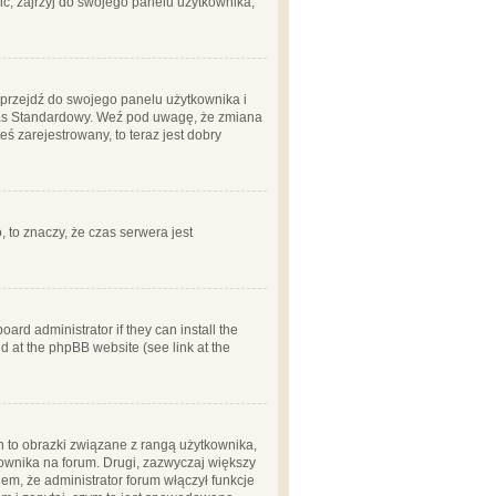
ć, zajrzyj do swojego panelu użytkownika;
m, przejdź do swojego panelu użytkownika i
zas Standardowy. Weź pod uwagę, że zmiana
ś zarejestrowany, to teraz jest dobry
, to znaczy, że czas serwera jest
ard administrator if they can install the
d at the phpBB website (see link at the
h to obrazki związane z rangą użytkownika,
kownika na forum. Drugi, zazwyczaj większy
em, że administrator forum włączył funkcje