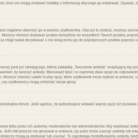
post, choć oni mogą zostawić notatkę z informacją dlaczego go edytowali. Zauważ,
isz najpierw utworzyć go w panelu użytkownika. Gdy już to zrobisz, możesz zazn
go. Możesz również dodawać podpis domyślnie do wszystkich Twoich postów, popr
ziesz mógł nadal decydować o nie dołączeniu go do pojedynczych postów poprzez
wszy post już istniejącego, kliknij zakładkę „Tworzenie ankiety” znajdującą się pon
rawnień, by tworzyć ankiety. Wprowadź tytuł i co najmniej dwie opcje do odpowiedn
ym. Możesz również ustalić liczbę opcji, które użytkownik może wybrać w ankiecie, 
, czy użytkownicy mogą zmieniać swoje głosy.
ministratora forum. Jeśli sądzisz, że potrzebujesz wstawić więcej opcji niż pozwala n
ane tylko przez ich autorów, moderatorów lub administratorów. Aby edytować ankie
. Jeśli nikt jeszcze nie głosował w ankiecie, jej autor może usunąć ankietę lub edy
stratorzy mogą ją edytować lub usunąć. To zapobiega modyfikowaniu ankiety, kiedy 