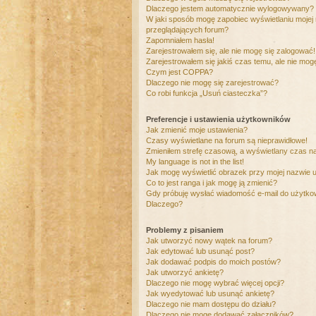
Dlaczego jestem automatycznie wylogowywany?
W jaki sposób mogę zapobiec wyświetlaniu mojej
przeglądających forum?
Zapomniałem hasła!
Zarejestrowałem się, ale nie mogę się zalogować!
Zarejestrowałem się jakiś czas temu, ale nie mog
Czym jest COPPA?
Dlaczego nie mogę się zarejestrować?
Co robi funkcja „Usuń ciasteczka”?
Preferencje i ustawienia użytkowników
Jak zmienić moje ustawienia?
Czasy wyświetlane na forum są nieprawidłowe!
Zmieniłem strefę czasową, a wyświetlany czas nad
My language is not in the list!
Jak mogę wyświetlić obrazek przy mojej nazwie 
Co to jest ranga i jak mogę ją zmienić?
Gdy próbuję wysłać wiadomość e-mail do użytkow
Dlaczego?
Problemy z pisaniem
Jak utworzyć nowy wątek na forum?
Jak edytować lub usunąć post?
Jak dodawać podpis do moich postów?
Jak utworzyć ankietę?
Dlaczego nie mogę wybrać więcej opcji?
Jak wyedytować lub usunąć ankietę?
Dlaczego nie mam dostępu do działu?
Dlaczego nie mogę dodawać załączników?