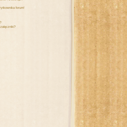
żytkownika forum!
m?
załączniki?