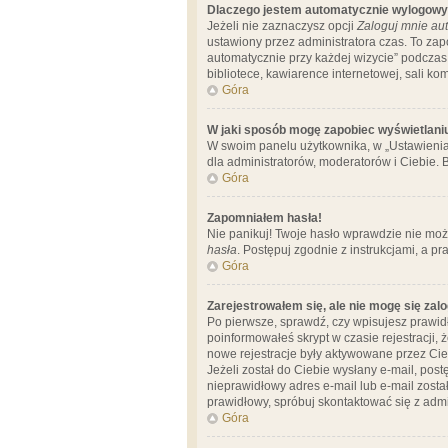
Dlaczego jestem automatycznie wylogow
Jeżeli nie zaznaczysz opcji
Zaloguj mnie aut
ustawiony przez administratora czas. To za
automatycznie przy każdej wizycie” podczas 
bibliotece, kawiarence internetowej, sali komp
Góra
W jaki sposób mogę zapobiec wyświetlani
W swoim panelu użytkownika, w „Ustawienia
dla administratorów, moderatorów i Ciebie. B
Góra
Zapomniałem hasła!
Nie panikuj! Twoje hasło wprawdzie nie moż
hasła
. Postępuj zgodnie z instrukcjami, a 
Góra
Zarejestrowałem się, ale nie mogę się zal
Po pierwsze, sprawdź, czy wpisujesz prawidł
poinformowałeś skrypt w czasie rejestracji, 
nowe rejestracje były aktywowane przez Cieb
Jeżeli został do Ciebie wysłany e-mail, pos
nieprawidłowy adres e-mail lub e-mail został
prawidłowy, spróbuj skontaktować się z admi
Góra