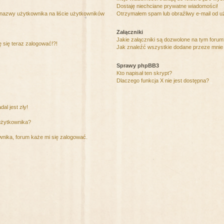
Dostaję niechciane prywatne wiadomości!
 nazwy użytkownika na liście użytkowników
Otrzymałem spam lub obraźliwy e-mail od u
Załączniki
Jakie załączniki są dozwolone na tym foru
ę się teraz zalogować!?!
Jak znaleźć wszystkie dodane przeze mnie 
Sprawy phpBB3
Kto napisał ten skrypt?
Dlaczego funkcja X nie jest dostępna?
al jest zły!
użytkownika?
nika, forum każe mi się zalogować.