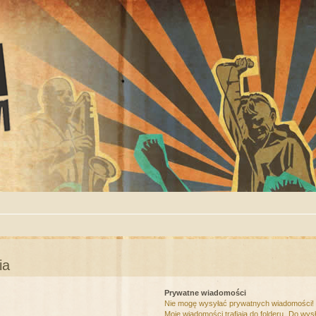
ia
Prywatne wiadomości
Nie mogę wysyłać prywatnych wiadomości!
Moje wiadomości trafiają do folderu „Do wys