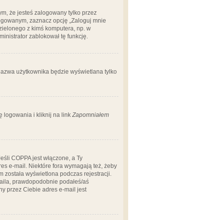
m, że jesteś zalogowany tylko przez
logowanym, zaznacz opcję „Zaloguj mnie
dzielonego z kimś komputera, np. w
dministrator zablokował tę funkcję.
 nazwa użytkownika będzie wyświetlana tylko
logowania i kliknij na link
Zapomniałem
Jeśli COPPA jest włączone, a Ty
res e-mail. Niektóre fora wymagają też, żeby
 została wyświetlona podczas rejestracji.
-maila, prawdopodobnie podałeś/aś
ny przez Ciebie adres e-mail jest