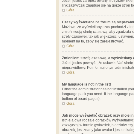
Jeżeli jesteś zarejestrowanym użytkownikie
link zazwyczaj znajduje się na górze stron f
Góra
Czasy wyświetlane na forum są nieprawid
Możliwe, że wyświetlany czas pochodzi z inne
zmień swoją strefę czasową, aby zgadzała 
strefy czasowej, tak jak większości ustawień
moment na to, żeby się zarejestrować.
Góra
Zmieniłem strefę czasową, a wyświetlany c
Jeżeli jesteś pewny/a, że ustawiłeś/aś stref
nieprawidłowy. Poinformuj o tym administrat
Góra
My language is not in the list!
Either the administrator has not installed yo
language pack you need. If the language pack
bottom of board pages).
Góra
Jak mogę wyświetlić obrazek przy mojej 
Istnieją dwa rodzaje obrazków wyświetlanyc
zazwyczaj w formie gwiazdek, bloczków czy k
obrazek, jest znany jako avatar i jest unik