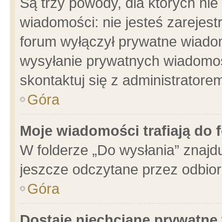
Są trzy powody, dla których n
wiadomości: nie jesteś zarejest
forum wyłączył prywatne wiadom
wysyłanie prywatnych wiadomości
skontaktuj się z administratore
Góra
Moje wiadomości trafiają do 
W folderze „Do wysłania” znajdu
jeszcze odczytane przez odbior
Góra
Dostaję niechciane prywatne