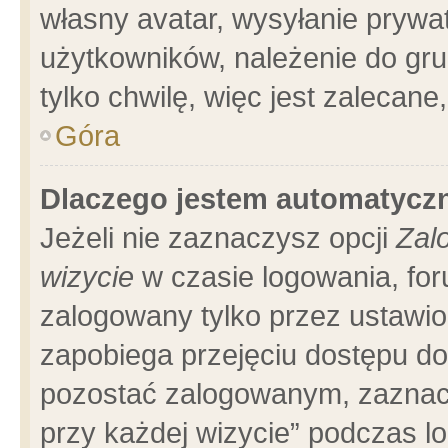
własny avatar, wysyłanie prywa
użytkowników, należenie do gru
tylko chwilę, więc jest zalecane
Góra
Dlaczego jestem automatyc
Jeżeli nie zaznaczysz opcji
Zal
wizycie
w czasie logowania, for
zalogowany tylko przez ustawio
zapobiega przejęciu dostępu d
pozostać zalogowanym, zaznacz
przy każdej wizycie” podczas l