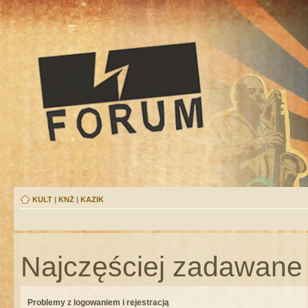
KULT
|
KNŻ
|
KAZIK
Najczęściej zadawane 
Problemy z logowaniem i rejestracją