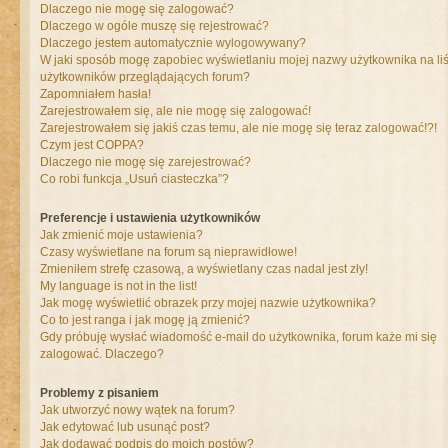
Dlaczego nie mogę się zalogować?
Dlaczego w ogóle muszę się rejestrować?
Dlaczego jestem automatycznie wylogowywany?
W jaki sposób mogę zapobiec wyświetlaniu mojej nazwy użytkownika na liś
użytkowników przeglądających forum?
Zapomniałem hasła!
Zarejestrowałem się, ale nie mogę się zalogować!
Zarejestrowałem się jakiś czas temu, ale nie mogę się teraz zalogować!?!
Czym jest COPPA?
Dlaczego nie mogę się zarejestrować?
Co robi funkcja „Usuń ciasteczka”?
Preferencje i ustawienia użytkowników
Jak zmienić moje ustawienia?
Czasy wyświetlane na forum są nieprawidłowe!
Zmieniłem strefę czasową, a wyświetlany czas nadal jest zły!
My language is not in the list!
Jak mogę wyświetlić obrazek przy mojej nazwie użytkownika?
Co to jest ranga i jak mogę ją zmienić?
Gdy próbuję wysłać wiadomość e-mail do użytkownika, forum każe mi się
zalogować. Dlaczego?
Problemy z pisaniem
Jak utworzyć nowy wątek na forum?
Jak edytować lub usunąć post?
Jak dodawać podpis do moich postów?