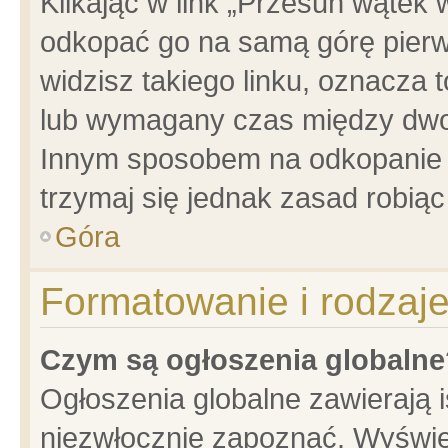
Klikając w link „Przesuń wątek
odkopać go na samą górę pierwsz
widzisz takiego linku, oznacza 
lub wymagany czas między dwoma
Innym sposobem na odkopanie w
trzymaj się jednak zasad robiąc 
Góra
Formatowanie i rodzaj
Czym są ogłoszenia globalne
Ogłoszenia globalne zawierają is
niezwłocznie zapoznać. Wyświet