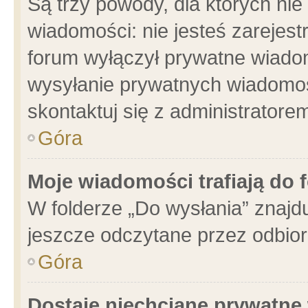
Są trzy powody, dla których n
wiadomości: nie jesteś zarejest
forum wyłączył prywatne wiadom
wysyłanie prywatnych wiadomości
skontaktuj się z administratore
Góra
Moje wiadomości trafiają do 
W folderze „Do wysłania” znajdu
jeszcze odczytane przez odbior
Góra
Dostaję niechciane prywatne