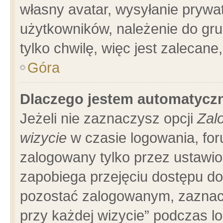
własny avatar, wysyłanie prywa
użytkowników, należenie do gru
tylko chwilę, więc jest zalecane
Góra
Dlaczego jestem automatyc
Jeżeli nie zaznaczysz opcji
Zal
wizycie
w czasie logowania, for
zalogowany tylko przez ustawio
zapobiega przejęciu dostępu d
pozostać zalogowanym, zaznacz
przy każdej wizycie” podczas l