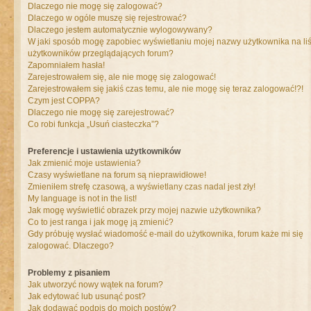
Dlaczego nie mogę się zalogować?
Dlaczego w ogóle muszę się rejestrować?
Dlaczego jestem automatycznie wylogowywany?
W jaki sposób mogę zapobiec wyświetlaniu mojej nazwy użytkownika na liś
użytkowników przeglądających forum?
Zapomniałem hasła!
Zarejestrowałem się, ale nie mogę się zalogować!
Zarejestrowałem się jakiś czas temu, ale nie mogę się teraz zalogować!?!
Czym jest COPPA?
Dlaczego nie mogę się zarejestrować?
Co robi funkcja „Usuń ciasteczka”?
Preferencje i ustawienia użytkowników
Jak zmienić moje ustawienia?
Czasy wyświetlane na forum są nieprawidłowe!
Zmieniłem strefę czasową, a wyświetlany czas nadal jest zły!
My language is not in the list!
Jak mogę wyświetlić obrazek przy mojej nazwie użytkownika?
Co to jest ranga i jak mogę ją zmienić?
Gdy próbuję wysłać wiadomość e-mail do użytkownika, forum każe mi się
zalogować. Dlaczego?
Problemy z pisaniem
Jak utworzyć nowy wątek na forum?
Jak edytować lub usunąć post?
Jak dodawać podpis do moich postów?