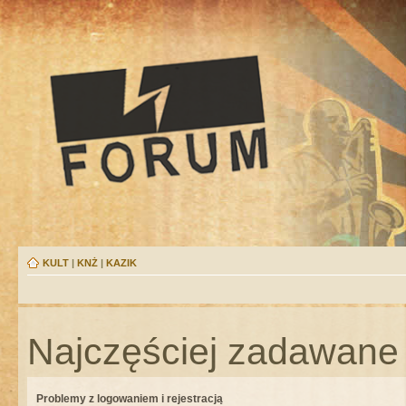
KULT
|
KNŻ
|
KAZIK
Najczęściej zadawane 
Problemy z logowaniem i rejestracją