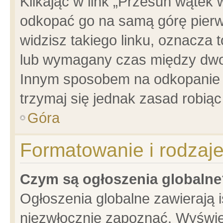
Klikając w link „Przesuń wątek
odkopać go na samą górę pierwsz
widzisz takiego linku, oznacza 
lub wymagany czas między dwoma
Innym sposobem na odkopanie w
trzymaj się jednak zasad robiąc 
Góra
Formatowanie i rodzaj
Czym są ogłoszenia globalne
Ogłoszenia globalne zawierają is
niezwłocznie zapoznać. Wyświet