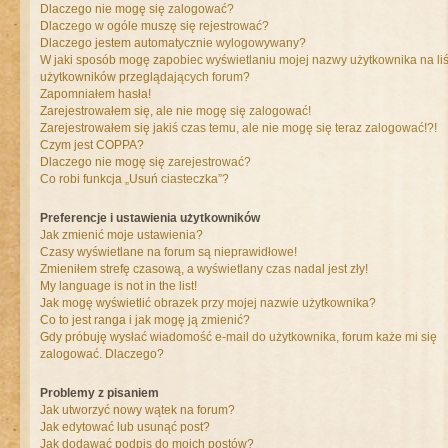
Dlaczego nie mogę się zalogować?
Dlaczego w ogóle muszę się rejestrować?
Dlaczego jestem automatycznie wylogowywany?
W jaki sposób mogę zapobiec wyświetlaniu mojej nazwy użytkownika na liś
użytkowników przeglądających forum?
Zapomniałem hasła!
Zarejestrowałem się, ale nie mogę się zalogować!
Zarejestrowałem się jakiś czas temu, ale nie mogę się teraz zalogować!?!
Czym jest COPPA?
Dlaczego nie mogę się zarejestrować?
Co robi funkcja „Usuń ciasteczka”?
Preferencje i ustawienia użytkowników
Jak zmienić moje ustawienia?
Czasy wyświetlane na forum są nieprawidłowe!
Zmieniłem strefę czasową, a wyświetlany czas nadal jest zły!
My language is not in the list!
Jak mogę wyświetlić obrazek przy mojej nazwie użytkownika?
Co to jest ranga i jak mogę ją zmienić?
Gdy próbuję wysłać wiadomość e-mail do użytkownika, forum każe mi się
zalogować. Dlaczego?
Problemy z pisaniem
Jak utworzyć nowy wątek na forum?
Jak edytować lub usunąć post?
Jak dodawać podpis do moich postów?