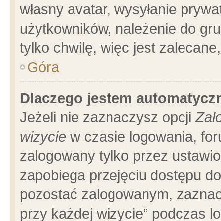
własny avatar, wysyłanie prywa
użytkowników, należenie do gru
tylko chwilę, więc jest zalecane
Góra
Dlaczego jestem automatyc
Jeżeli nie zaznaczysz opcji
Zal
wizycie
w czasie logowania, for
zalogowany tylko przez ustawio
zapobiega przejęciu dostępu d
pozostać zalogowanym, zaznacz
przy każdej wizycie” podczas l