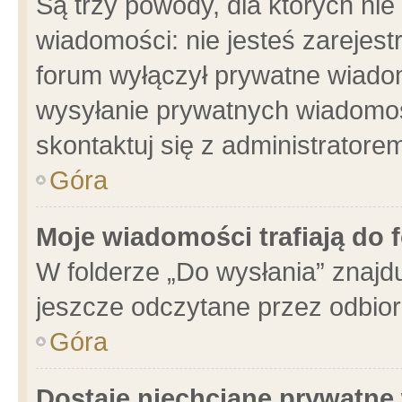
Są trzy powody, dla których n
wiadomości: nie jesteś zarejest
forum wyłączył prywatne wiadom
wysyłanie prywatnych wiadomości
skontaktuj się z administratore
Góra
Moje wiadomości trafiają do 
W folderze „Do wysłania” znajdu
jeszcze odczytane przez odbior
Góra
Dostaję niechciane prywatne