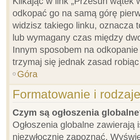
Klikając w link „Przesuń wątek
odkopać go na samą górę pierwsz
widzisz takiego linku, oznacza 
lub wymagany czas między dwoma
Innym sposobem na odkopanie w
trzymaj się jednak zasad robiąc 
Góra
Formatowanie i rodzaj
Czym są ogłoszenia globalne
Ogłoszenia globalne zawierają is
niezwłocznie zapoznać. Wyświet