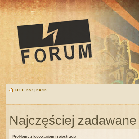
KULT
|
KNŻ
|
KAZIK
Najczęściej zadawane 
Problemy z logowaniem i rejestracją