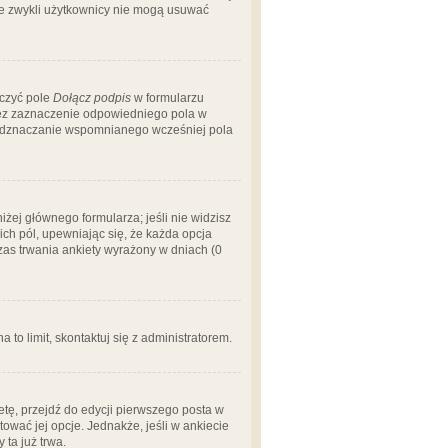
 że zwykli użytkownicy nie mogą usuwać
aczyć pole
Dołącz podpis
w formularzu
zez zaznaczenie odpowiedniego pola w
 odznaczanie wspomnianego wcześniej pola
iżej głównego formularza; jeśli nie widzisz
ich pól, upewniając się, że każda opcja
czas trwania ankiety wyrażony w dniach (0
a to limit, skontaktuj się z administratorem.
tę, przejdź do edycji pierwszego posta w
tować jej opcje. Jednakże, jeśli w ankiecie
ta już trwa.