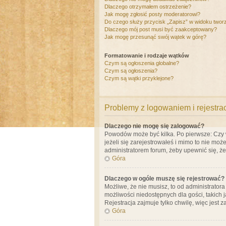
Dlaczego otrzymałem ostrzeżenie?
Jak mogę zgłosić posty moderatorowi?
Do czego służy przycisk „Zapisz” w widoku twor
Dlaczego mój post musi być zaakceptowany?
Jak mogę przesunąć swój wątek w górę?
Formatowanie i rodzaje wątków
Czym są ogłoszenia globalne?
Czym są ogłoszenia?
Czym są wątki przyklejone?
Problemy z logowaniem i rejestra
Dlaczego nie mogę się zalogować?
Powodów może być kilka. Po pierwsze: Czy w 
jeżeli się zarejestrowałeś i mimo to nie moż
administratorem forum, żeby upewnić się, ż
Góra
Dlaczego w ogóle muszę się rejestrować?
Możliwe, że nie musisz, to od administrator
możliwości niedostępnych dla gości, takich 
Rejestracja zajmuje tylko chwilę, więc jest 
Góra