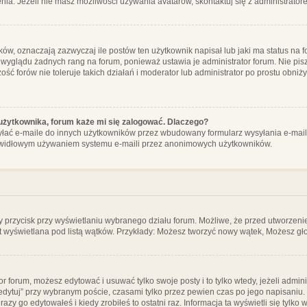
ia. Jeżeli nie masz możliwości używania avatarów, skontaktuj się z administrator
, oznaczają zazwyczaj ile postów ten użytkownik napisał lub jaki ma status na fo
 wyglądu żadnych rang na forum, ponieważ ustawia je administrator forum. Nie pisz
zość forów nie toleruje takich działań i moderator lub administrator po prostu obniż
użytkownika, forum każe mi się zalogować. Dlaczego?
ać e-maile do innych użytkowników przez wbudowany formularz wysyłania e-maili i t
rawidłowym używaniem systemu e-maili przez anonimowych użytkowników.
y przycisk przy wyświetlaniu wybranego działu forum. Możliwe, że przed utworzeni
t wyświetlana pod listą wątków. Przykłady: Możesz tworzyć nowy wątek, Możesz gło
or forum, możesz edytować i usuwać tylko swoje posty i to tylko wtedy, jeżeli admin
edytuj” przy wybranym poście, czasami tylko przez pewien czas po jego napisaniu. J
zy go edytowałeś i kiedy zrobiłeś to ostatni raz. Informacja ta wyświetli się tylko w