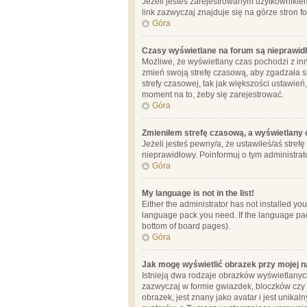
Jeżeli jesteś zarejestrowanym użytkownikie
link zazwyczaj znajduje się na górze stron f
Góra
Czasy wyświetlane na forum są nieprawid
Możliwe, że wyświetlany czas pochodzi z inne
zmień swoją strefę czasową, aby zgadzała 
strefy czasowej, tak jak większości ustawień
moment na to, żeby się zarejestrować.
Góra
Zmieniłem strefę czasową, a wyświetlany c
Jeżeli jesteś pewny/a, że ustawiłeś/aś stref
nieprawidłowy. Poinformuj o tym administrat
Góra
My language is not in the list!
Either the administrator has not installed yo
language pack you need. If the language pack
bottom of board pages).
Góra
Jak mogę wyświetlić obrazek przy mojej 
Istnieją dwa rodzaje obrazków wyświetlanyc
zazwyczaj w formie gwiazdek, bloczków czy k
obrazek, jest znany jako avatar i jest unik