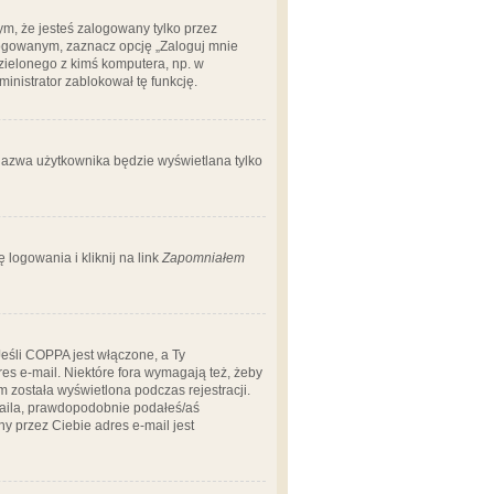
m, że jesteś zalogowany tylko przez
logowanym, zaznacz opcję „Zaloguj mnie
dzielonego z kimś komputera, np. w
dministrator zablokował tę funkcję.
 nazwa użytkownika będzie wyświetlana tylko
logowania i kliknij na link
Zapomniałem
Jeśli COPPA jest włączone, a Ty
res e-mail. Niektóre fora wymagają też, żeby
 została wyświetlona podczas rejestracji.
-maila, prawdopodobnie podałeś/aś
ny przez Ciebie adres e-mail jest