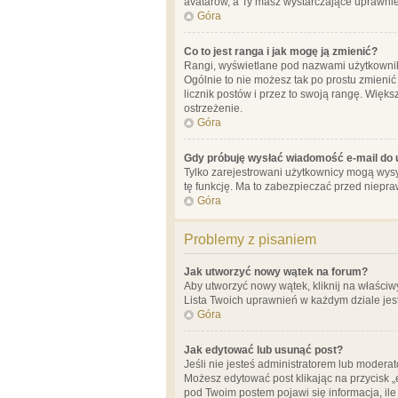
avatarów, a Ty masz wystarczające uprawnien
Góra
Co to jest ranga i jak mogę ją zmienić?
Rangi, wyświetlane pod nazwami użytkowników
Ogólnie to nie możesz tak po prostu zmienić
licznik postów i przez to swoją rangę. Więks
ostrzeżenie.
Góra
Gdy próbuję wysłać wiadomość e-mail do 
Tylko zarejestrowani użytkownicy mogą wysył
tę funkcję. Ma to zabezpieczać przed niep
Góra
Problemy z pisaniem
Jak utworzyć nowy wątek na forum?
Aby utworzyć nowy wątek, kliknij na właściw
Lista Twoich uprawnień w każdym dziale jes
Góra
Jak edytować lub usunąć post?
Jeśli nie jesteś administratorem lub moderat
Możesz edytować post klikając na przycisk „
pod Twoim postem pojawi się informacja, ile ra