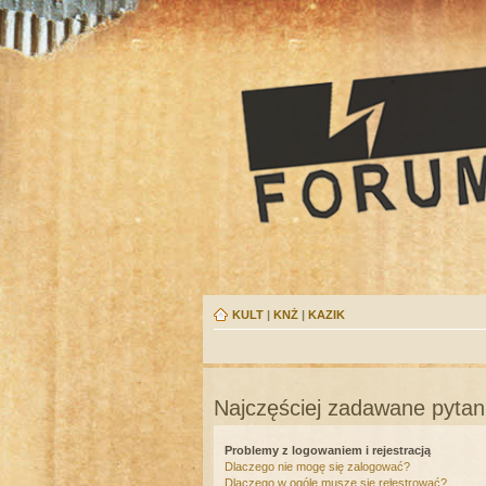
KULT
|
KNŻ
|
KAZIK
Najczęściej zadawane pytan
Problemy z logowaniem i rejestracją
Dlaczego nie mogę się zalogować?
Dlaczego w ogóle muszę się rejestrować?