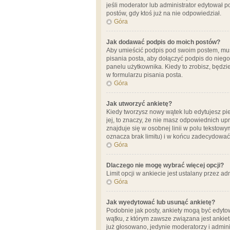
jeśli moderator lub administrator edytował 
postów, gdy ktoś już na nie odpowiedział.
Góra
Jak dodawać podpis do moich postów?
Aby umieścić podpis pod swoim postem, mus
pisania posta, aby dołączyć podpis do nie
panelu użytkownika. Kiedy to zrobisz, będ
w formularzu pisania posta.
Góra
Jak utworzyć ankietę?
Kiedy tworzysz nowy wątek lub edytujesz pier
jej, to znaczy, że nie masz odpowiednich up
znajduje się w osobnej linii w polu tekstow
oznacza brak limitu) i w końcu zadecydować
Góra
Dlaczego nie mogę wybrać więcej opcji?
Limit opcji w ankiecie jest ustalany przez ad
Góra
Jak wyedytować lub usunąć ankietę?
Podobnie jak posty, ankiety mogą być edytow
wątku, z którym zawsze związana jest ankieta
już głosowano, jedynie moderatorzy i admini