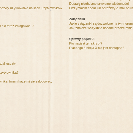
Dostaję niechciane prywatne wiadomości!
 nazwy użytkownika na liście użytkowników
Otrzymałem spam lub obraźliwy e-mail od u
Załączniki
Jakie załączniki są dozwolone na tym foru
ę się teraz zalogować!?!
Jak znaleźć wszystkie dodane przeze mnie 
Sprawy phpBB3
Kto napisał ten skrypt?
Dlaczego funkcja X nie jest dostępna?
al jest zły!
użytkownika?
nika, forum każe mi się zalogować.