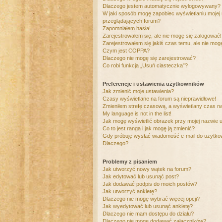
Dlaczego jestem automatycznie wylogowywany?
W jaki sposób mogę zapobiec wyświetlaniu mojej
przeglądających forum?
Zapomniałem hasła!
Zarejestrowałem się, ale nie mogę się zalogować!
Zarejestrowałem się jakiś czas temu, ale nie mog
Czym jest COPPA?
Dlaczego nie mogę się zarejestrować?
Co robi funkcja „Usuń ciasteczka”?
Preferencje i ustawienia użytkowników
Jak zmienić moje ustawienia?
Czasy wyświetlane na forum są nieprawidłowe!
Zmieniłem strefę czasową, a wyświetlany czas nad
My language is not in the list!
Jak mogę wyświetlić obrazek przy mojej nazwie 
Co to jest ranga i jak mogę ją zmienić?
Gdy próbuję wysłać wiadomość e-mail do użytkow
Dlaczego?
Problemy z pisaniem
Jak utworzyć nowy wątek na forum?
Jak edytować lub usunąć post?
Jak dodawać podpis do moich postów?
Jak utworzyć ankietę?
Dlaczego nie mogę wybrać więcej opcji?
Jak wyedytować lub usunąć ankietę?
Dlaczego nie mam dostępu do działu?
Dlaczego nie mogę dodawać załączników?