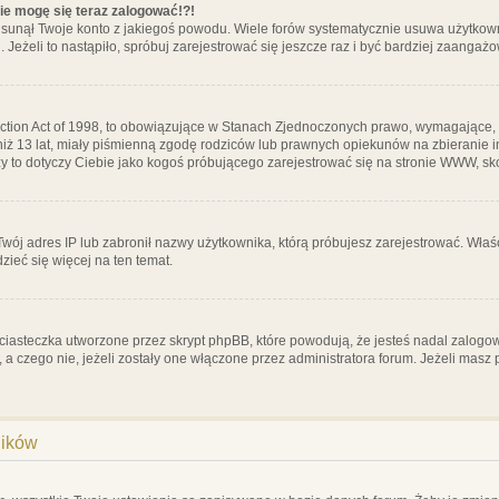
nie mogę się teraz zalogować!?!
sunął Twoje konto z jakiegoś powodu. Wiele forów systematycznie usuwa użytkownik
 Jeżeli to nastąpiło, spróbuj zarejestrować się jeszcze raz i być bardziej zaanga
ction Act of 1998, to obowiązujące w Stanach Zjednoczonych prawo, wymagające, 
 niż 13 lat, miały piśmienną zgodę rodziców lub prawnych opiekunów na zbieranie 
 czy to dotyczy Ciebie jako kogoś próbującego zarejestrować się na stronie WWW, sk
 Twój adres IP lub zabronił nazwy użytkownika, którą próbujesz zarejestrować. Właś
dzieć się więcej na ten temat.
ciasteczka utworzone przez skrypt phpBB, które powodują, że jesteś nadal zalogo
ś, a czego nie, jeżeli zostały one włączone przez administratora forum. Jeżeli mas
ników