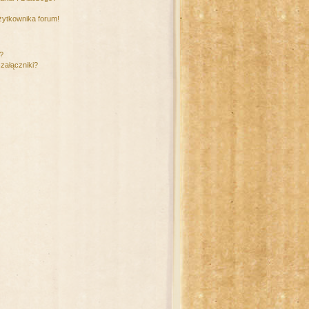
żytkownika forum!
m?
załączniki?