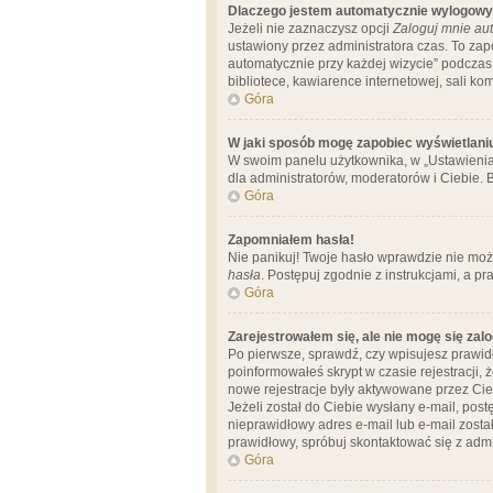
Dlaczego jestem automatycznie wylogow
Jeżeli nie zaznaczysz opcji
Zaloguj mnie aut
ustawiony przez administratora czas. To za
automatycznie przy każdej wizycie” podczas 
bibliotece, kawiarence internetowej, sali komp
Góra
W jaki sposób mogę zapobiec wyświetlani
W swoim panelu użytkownika, w „Ustawienia
dla administratorów, moderatorów i Ciebie. B
Góra
Zapomniałem hasła!
Nie panikuj! Twoje hasło wprawdzie nie moż
hasła
. Postępuj zgodnie z instrukcjami, a 
Góra
Zarejestrowałem się, ale nie mogę się zal
Po pierwsze, sprawdź, czy wpisujesz prawidł
poinformowałeś skrypt w czasie rejestracji, 
nowe rejestracje były aktywowane przez Cieb
Jeżeli został do Ciebie wysłany e-mail, pos
nieprawidłowy adres e-mail lub e-mail został
prawidłowy, spróbuj skontaktować się z admi
Góra