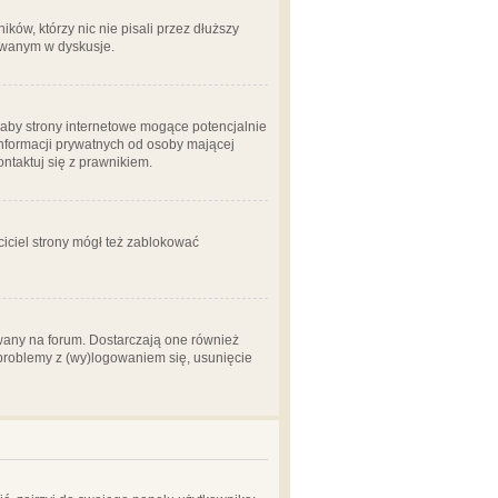
ów, którzy nic nie pisali przez dłuższy
żowanym w dyskusje.
aby strony internetowe mogące potencjalnie
informacji prywatnych od osoby mającej
ontaktuj się z prawnikiem.
ciciel strony mógł też zablokować
wany na forum. Dostarczają one również
z problemy z (wy)logowaniem się, usunięcie