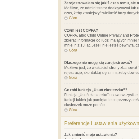
Zarejestrowałem się jakiś czas temu, ale 
Możliwe, że administrator deaktywował lub u
czas, żeby zmniejszyć wielkość bazy danych.
Góra
Czym jest COPPA?
COPPA, albo Child Online Privacy and Prote
zbierać informacje od ludzi mających mniej
mniej niż 13 lat. Jeżeli nie jesteś pewny/a,
Góra
Dlaczego nie mogę się zarejestrować?
Możliwe jest, że właściciel strony zbanował
rejestracje, skontaktuj się z nim, żeby dowie
Góra
Co robi funkcja „Usuń ciasteczka”?
Funkcja „Usuń ciasteczka” usuwa wszystkie 
funkcji takich jak pamiętanie co przeczytałe
ciasteczek może pomóc.
Góra
Preferencje i ustawienia użytkow
Jak zmienić moje ustawienia?