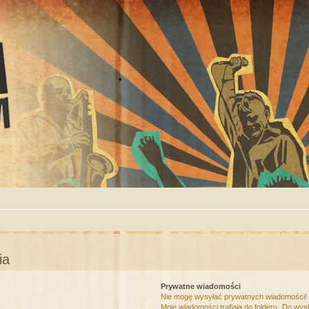
ia
Prywatne wiadomości
Nie mogę wysyłać prywatnych wiadomości!
Moje wiadomości trafiają do folderu „Do wys