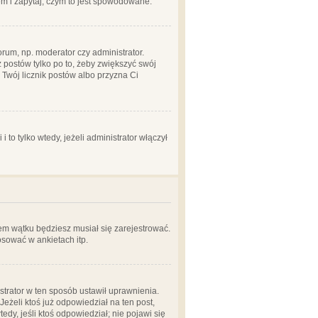
em i zapytaj, czym to jest spowodowane.
rum, np. moderator czy administrator.
 postów tylko po to, żeby zwiększyć swój
y Twój licznik postów albo przyzna Ci
o tylko wtedy, jeżeli administrator włączył
em wątku będziesz musiał się zarejestrować.
sować w ankietach itp.
istrator w ten sposób ustawił uprawnienia.
eżeli ktoś już odpowiedział na ten post,
tedy, jeśli ktoś odpowiedział; nie pojawi się