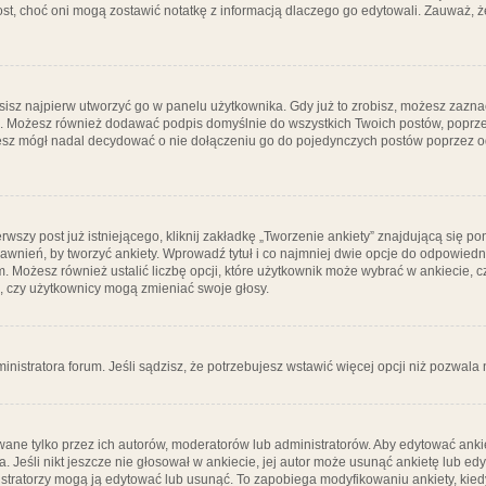
post, choć oni mogą zostawić notatkę z informacją dlaczego go edytowali. Zauważ,
isz najpierw utworzyć go w panelu użytkownika. Gdy już to zrobisz, możesz zazn
go. Możesz również dodawać podpis domyślnie do wszystkich Twoich postów, popr
ziesz mógł nadal decydować o nie dołączeniu go do pojedynczych postów poprzez
wszy post już istniejącego, kliknij zakładkę „Tworzenie ankiety” znajdującą się pon
rawnień, by tworzyć ankiety. Wprowadź tytuł i co najmniej dwie opcje do odpowiedn
ym. Możesz również ustalić liczbę opcji, które użytkownik może wybrać w ankiecie, 
, czy użytkownicy mogą zmieniać swoje głosy.
ministratora forum. Jeśli sądzisz, że potrzebujesz wstawić więcej opcji niż pozwala n
ane tylko przez ich autorów, moderatorów lub administratorów. Aby edytować ankie
. Jeśli nikt jeszcze nie głosował w ankiecie, jej autor może usunąć ankietę lub edy
stratorzy mogą ją edytować lub usunąć. To zapobiega modyfikowaniu ankiety, kiedy 