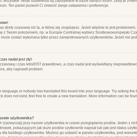
m, wszystkie Twoje ustawienia są zapisywane w bazie danych forum. Żeby je zmieni
orum. Ten panel pozwoli Ci zmienić swoje ustawienia i preferencje.
łowe!
j strefy czasowej niż ta, w której się znajdujesz. Jeżeli właśnie to jest probleme
się z Twoim położeniem, np. w Europie Centralnej wybierz Środkowoeuropejski C
, może zostać wykonana tylko przez zarejestrowanych użytkowników. Jeżeli nie jeste
zas nadal jest zły!
ę czasową i czas letni/DST prawidłowo, a czas nadal jest wyświetlany nieprawidłowo
ora, aby naprawił problem.
ur language or nobody has translated this board into your language. Try asking the bo
 does not exist, feel free to create a new translation. More information can be foun
nazwie użytkownika?
h (zazwyczaj) przy nazwie użytkownika w czasie przeglądania postów. Jeden z nic
ropek, pokazujących jak dużo postów użytkownik napisał lub jaki jest status użyt
alny dla każdego użytkownika. Możesz go ustawić w panelu użytkownika, pod warunki