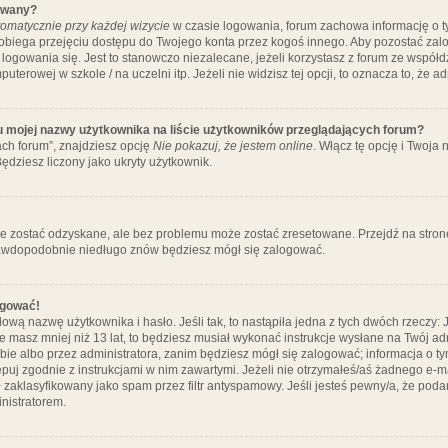
ywany?
omatycznie przy każdej wizycie
w czasie logowania, forum zachowa informację o ty
pobiega przejęciu dostępu do Twojego konta przez kogoś innego. Aby pozostać za
logowania się. Jest to stanowczo niezalecane, jeżeli korzystasz z forum ze współ
uterowej w szkole / na uczelni itp. Jeżeli nie widzisz tej opcji, to oznacza to, że a
u mojej nazwy użytkownika na liście użytkowników przeglądających forum?
ch forum”, znajdziesz opcję
Nie pokazuj, że jestem online
. Włącz tę opcję i Twoja
ędziesz liczony jako ukryty użytkownik.
e zostać odzyskane, ale bez problemu może zostać zresetowane. Przejdź na stronę 
prawdopodobnie niedługo znów będziesz mógł się zalogować.
ogować!
ową nazwę użytkownika i hasło. Jeśli tak, to nastąpiła jedna z tych dwóch rzeczy: 
że masz mniej niż 13 lat, to będziesz musiał wykonać instrukcje wysłane na Twój ad
ie albo przez administratora, zanim będziesz mógł się zalogować; informacja o tym
tępuj zgodnie z instrukcjami w nim zawartymi. Jeżeli nie otrzymałeś/aś żadnego e
 zaklasyfikowany jako spam przez filtr antyspamowy. Jeśli jesteś pewny/a, że poda
nistratorem.