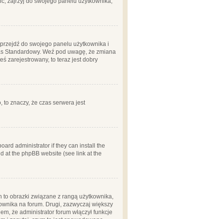
ć, zajrzyj do swojego panelu użytkownika;
m, przejdź do swojego panelu użytkownika i
zas Standardowy. Weź pod uwagę, że zmiana
ś zarejestrowany, to teraz jest dobry
, to znaczy, że czas serwera jest
ard administrator if they can install the
d at the phpBB website (see link at the
h to obrazki związane z rangą użytkownika,
kownika na forum. Drugi, zazwyczaj większy
em, że administrator forum włączył funkcje