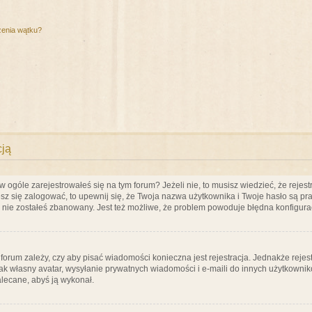
zenia wątku?
cją
ogóle zarejestrowałeś się na tym forum? Jeżeli nie, to musisz wiedzieć, że rejestr
esz się zalogować, to upewnij się, że Twoja nazwa użytkownika i Twoje hasło są praw
e nie zostałeś zbanowany. Jest też możliwe, że problem powoduje błędna konfigura
a forum zależy, czy aby pisać wiadomości konieczna jest rejestracja. Jednakże reje
jak własny avatar, wysyłanie prywatnych wiadomości i e-maili do innych użytkownik
zalecane, abyś ją wykonał.