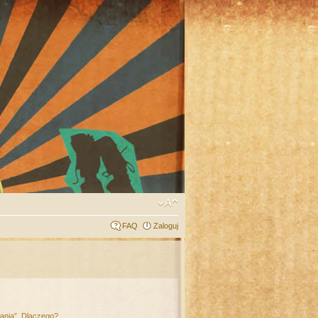
FAQ
Zaloguj
łania”. Dlaczego?