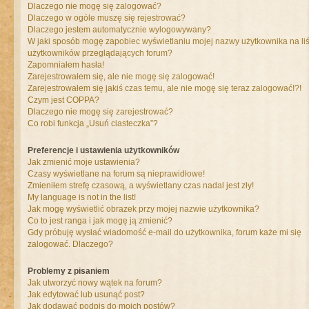
Dlaczego nie mogę się zalogować?
Dlaczego w ogóle muszę się rejestrować?
Dlaczego jestem automatycznie wylogowywany?
W jaki sposób mogę zapobiec wyświetlaniu mojej nazwy użytkownika na liś
użytkowników przeglądających forum?
Zapomniałem hasła!
Zarejestrowałem się, ale nie mogę się zalogować!
Zarejestrowałem się jakiś czas temu, ale nie mogę się teraz zalogować!?!
Czym jest COPPA?
Dlaczego nie mogę się zarejestrować?
Co robi funkcja „Usuń ciasteczka”?
Preferencje i ustawienia użytkowników
Jak zmienić moje ustawienia?
Czasy wyświetlane na forum są nieprawidłowe!
Zmieniłem strefę czasową, a wyświetlany czas nadal jest zły!
My language is not in the list!
Jak mogę wyświetlić obrazek przy mojej nazwie użytkownika?
Co to jest ranga i jak mogę ją zmienić?
Gdy próbuję wysłać wiadomość e-mail do użytkownika, forum każe mi się
zalogować. Dlaczego?
Problemy z pisaniem
Jak utworzyć nowy wątek na forum?
Jak edytować lub usunąć post?
Jak dodawać podpis do moich postów?