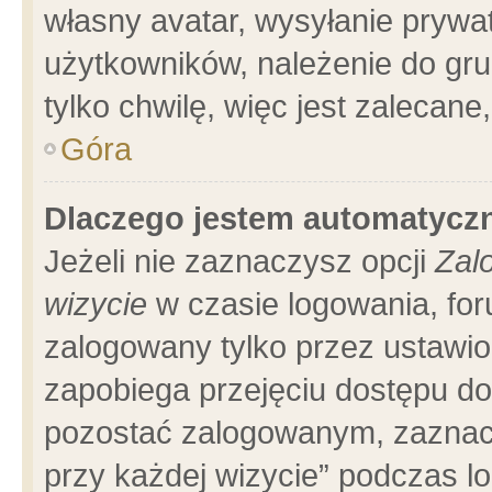
własny avatar, wysyłanie prywa
użytkowników, należenie do gru
tylko chwilę, więc jest zalecane
Góra
Dlaczego jestem automatyc
Jeżeli nie zaznaczysz opcji
Zal
wizycie
w czasie logowania, for
zalogowany tylko przez ustawio
zapobiega przejęciu dostępu d
pozostać zalogowanym, zaznacz
przy każdej wizycie” podczas l