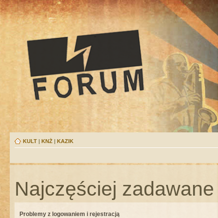
KULT
|
KNŻ
|
KAZIK
Najczęściej zadawane 
Problemy z logowaniem i rejestracją