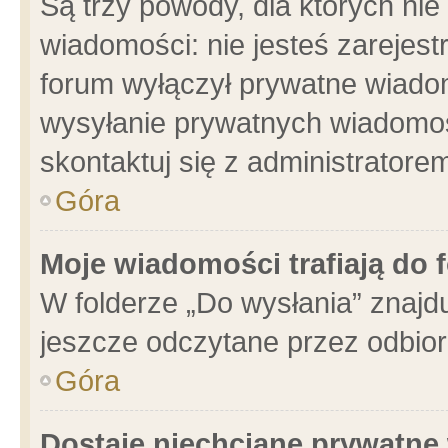
Są trzy powody, dla których n
wiadomości: nie jesteś zarejest
forum wyłączył prywatne wiadom
wysyłanie prywatnych wiadomości
skontaktuj się z administratore
Góra
Moje wiadomości trafiają do 
W folderze „Do wysłania” znajdu
jeszcze odczytane przez odbior
Góra
Dostaję niechciane prywatne