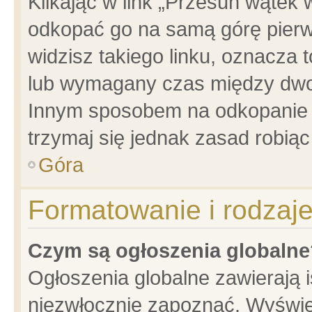
Klikając w link „Przesuń wątek
odkopać go na samą górę pierwsz
widzisz takiego linku, oznacza 
lub wymagany czas między dwoma
Innym sposobem na odkopanie w
trzymaj się jednak zasad robiąc 
Góra
Formatowanie i rodzaj
Czym są ogłoszenia globalne
Ogłoszenia globalne zawierają is
niezwłocznie zapoznać. Wyświet