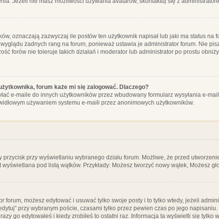
ia. Jeżeli nie masz możliwości używania avatarów, skontaktuj się z administrator
, oznaczają zazwyczaj ile postów ten użytkownik napisał lub jaki ma status na fo
 wyglądu żadnych rang na forum, ponieważ ustawia je administrator forum. Nie pisz
zość forów nie toleruje takich działań i moderator lub administrator po prostu obniż
użytkownika, forum każe mi się zalogować. Dlaczego?
ać e-maile do innych użytkowników przez wbudowany formularz wysyłania e-maili i t
rawidłowym używaniem systemu e-maili przez anonimowych użytkowników.
y przycisk przy wyświetlaniu wybranego działu forum. Możliwe, że przed utworzeni
t wyświetlana pod listą wątków. Przykłady: Możesz tworzyć nowy wątek, Możesz gło
or forum, możesz edytować i usuwać tylko swoje posty i to tylko wtedy, jeżeli admin
edytuj” przy wybranym poście, czasami tylko przez pewien czas po jego napisaniu. J
zy go edytowałeś i kiedy zrobiłeś to ostatni raz. Informacja ta wyświetli się tylko w