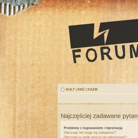
KULT
|
KNŻ
|
KAZIK
Najczęściej zadawane pytan
Problemy z logowaniem i rejestracją
Dlaczego nie mogę się zalogować?
Dlaczego w ogóle muszę się rejestrować?