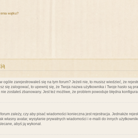
zenia wątku?
cją
ogóle zarejestrowałeś się na tym forum? Jeżeli nie, to musisz wiedzieć, że rejestr
esz się zalogować, to upewnij się, że Twoja nazwa użytkownika i Twoje hasło są praw
e nie zostałeś zbanowany. Jest też możliwe, że problem powoduje błędna konfigura
a forum zależy, czy aby pisać wiadomości konieczna jest rejestracja. Jednakże reje
jak własny avatar, wysyłanie prywatnych wiadomości i e-maili do innych użytkownik
zalecane, abyś ją wykonał.