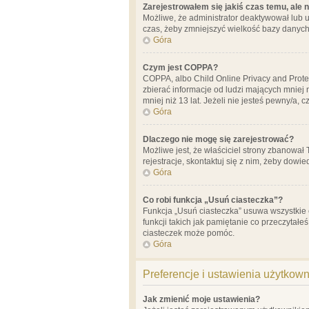
Zarejestrowałem się jakiś czas temu, ale 
Możliwe, że administrator deaktywował lub u
czas, żeby zmniejszyć wielkość bazy danych.
Góra
Czym jest COPPA?
COPPA, albo Child Online Privacy and Prote
zbierać informacje od ludzi mających mniej
mniej niż 13 lat. Jeżeli nie jesteś pewny/a,
Góra
Dlaczego nie mogę się zarejestrować?
Możliwe jest, że właściciel strony zbanował
rejestracje, skontaktuj się z nim, żeby dowie
Góra
Co robi funkcja „Usuń ciasteczka”?
Funkcja „Usuń ciasteczka” usuwa wszystkie 
funkcji takich jak pamiętanie co przeczytałe
ciasteczek może pomóc.
Góra
Preferencje i ustawienia użytkow
Jak zmienić moje ustawienia?