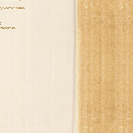
żytkownika forum!
m?
załączniki?