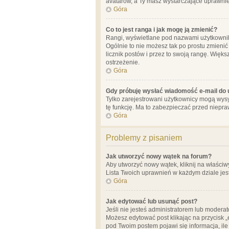
avatarów, a Ty masz wystarczające uprawnien
Góra
Co to jest ranga i jak mogę ją zmienić?
Rangi, wyświetlane pod nazwami użytkowników
Ogólnie to nie możesz tak po prostu zmienić
licznik postów i przez to swoją rangę. Więks
ostrzeżenie.
Góra
Gdy próbuję wysłać wiadomość e-mail do 
Tylko zarejestrowani użytkownicy mogą wysył
tę funkcję. Ma to zabezpieczać przed niep
Góra
Problemy z pisaniem
Jak utworzyć nowy wątek na forum?
Aby utworzyć nowy wątek, kliknij na właściw
Lista Twoich uprawnień w każdym dziale jes
Góra
Jak edytować lub usunąć post?
Jeśli nie jesteś administratorem lub moderat
Możesz edytować post klikając na przycisk „
pod Twoim postem pojawi się informacja, ile ra