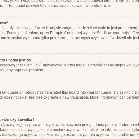
m, wszystkie Twoje ustawienia są zapisywane w bazie danych forum. Żeby je zmieni
orum. Ten panel pozwoli Ci zmienić swoje ustawienia i preferencje.
łowe!
j strefy czasowej niż ta, w której się znajdujesz. Jeżeli właśnie to jest probleme
się z Twoim położeniem, np. w Europie Centralnej wybierz Środkowoeuropejski C
, może zostać wykonana tylko przez zarejestrowanych użytkowników. Jeżeli nie jeste
zas nadal jest zły!
ę czasową i czas letni/DST prawidłowo, a czas nadal jest wyświetlany nieprawidłowo
ora, aby naprawił problem.
ur language or nobody has translated this board into your language. Try asking the bo
 does not exist, feel free to create a new translation. More information can be foun
nazwie użytkownika?
h (zazwyczaj) przy nazwie użytkownika w czasie przeglądania postów. Jeden z nic
ropek, pokazujących jak dużo postów użytkownik napisał lub jaki jest status użyt
alny dla każdego użytkownika. Możesz go ustawić w panelu użytkownika, pod warunki