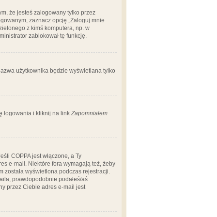
m, że jesteś zalogowany tylko przez
logowanym, zaznacz opcję „Zaloguj mnie
dzielonego z kimś komputera, np. w
dministrator zablokował tę funkcję.
 nazwa użytkownika będzie wyświetlana tylko
logowania i kliknij na link
Zapomniałem
Jeśli COPPA jest włączone, a Ty
res e-mail. Niektóre fora wymagają też, żeby
 została wyświetlona podczas rejestracji.
-maila, prawdopodobnie podałeś/aś
ny przez Ciebie adres e-mail jest