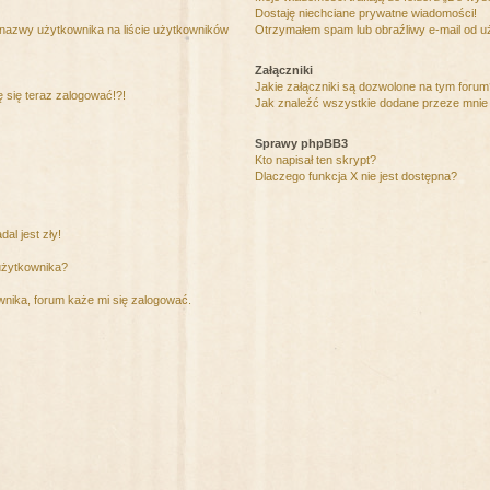
Dostaję niechciane prywatne wiadomości!
 nazwy użytkownika na liście użytkowników
Otrzymałem spam lub obraźliwy e-mail od u
Załączniki
Jakie załączniki są dozwolone na tym foru
ę się teraz zalogować!?!
Jak znaleźć wszystkie dodane przeze mnie 
Sprawy phpBB3
Kto napisał ten skrypt?
Dlaczego funkcja X nie jest dostępna?
al jest zły!
użytkownika?
nika, forum każe mi się zalogować.