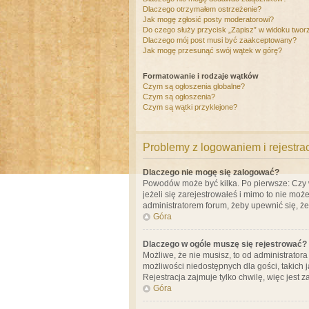
Dlaczego otrzymałem ostrzeżenie?
Jak mogę zgłosić posty moderatorowi?
Do czego służy przycisk „Zapisz” w widoku twor
Dlaczego mój post musi być zaakceptowany?
Jak mogę przesunąć swój wątek w górę?
Formatowanie i rodzaje wątków
Czym są ogłoszenia globalne?
Czym są ogłoszenia?
Czym są wątki przyklejone?
Problemy z logowaniem i rejestra
Dlaczego nie mogę się zalogować?
Powodów może być kilka. Po pierwsze: Czy w 
jeżeli się zarejestrowałeś i mimo to nie moż
administratorem forum, żeby upewnić się, ż
Góra
Dlaczego w ogóle muszę się rejestrować?
Możliwe, że nie musisz, to od administrator
możliwości niedostępnych dla gości, takich 
Rejestracja zajmuje tylko chwilę, więc jest 
Góra