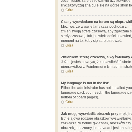
Jeżeli jesteś zarejestrowanym użytkownikie
link zazwyczaj znajduje się na górze stron f
Góra
Czasy wyświetlane na forum są nieprawid
Możliwe, że wyświetlany czas pochodzi z inne
zmień swoją strefę czasową, aby zgadzała 
strefy czasowej, tak jak większości ustawień
moment na to, żeby się zarejestrować.
Góra
Zmieniłem strefę czasową, a wyświetlany c
Jeżeli jesteś pewny/a, że ustawiłeś/aś stref
nieprawidłowy. Poinformuj o tym administrat
Góra
My language is not in the list!
Either the administrator has not installed yo
language pack you need. If the language pack
bottom of board pages).
Góra
Jak mogę wyświetlić obrazek przy mojej 
Istnieją dwa rodzaje obrazków wyświetlanyc
zazwyczaj w formie gwiazdek, bloczków czy k
obrazek, jest znany jako avatar i jest unik