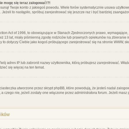
nie mogę się teraz zalogować!?!
sunął Twoje konto z jakiegoś powodu. Wiele forów systematycznie usuwa użytkownik
 Jeżeli to nastąpiło, spróbuj zarejestrować się jeszcze raz i być bardziej zaanga
ction Act of 1998, to obowiązujące w Stanach Zjednoczonych prawo, wymagające, 
 niż 13 lat, miały piśmienną zgodę rodziców lub prawnych opiekunów na zbieranie 
 czy to dotyczy Ciebie jako kogoś próbującego zarejestrować się na stronie WWW, sk
 Twój adres IP lub zabronił nazwy użytkownika, którą próbujesz zarejestrować. Właś
dzieć się więcej na ten temat.
ciasteczka utworzone przez skrypt phpBB, które powodują, że jesteś nadal zalogo
ś, a czego nie, jeżeli zostały one włączone przez administratora forum. Jeżeli mas
ników