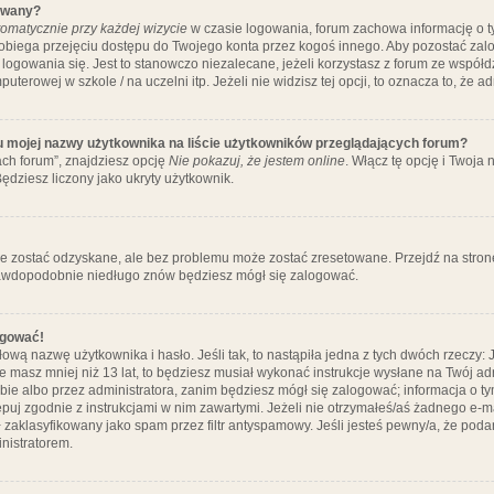
ywany?
omatycznie przy każdej wizycie
w czasie logowania, forum zachowa informację o ty
pobiega przejęciu dostępu do Twojego konta przez kogoś innego. Aby pozostać za
logowania się. Jest to stanowczo niezalecane, jeżeli korzystasz z forum ze współ
uterowej w szkole / na uczelni itp. Jeżeli nie widzisz tej opcji, to oznacza to, że a
u mojej nazwy użytkownika na liście użytkowników przeglądających forum?
ch forum”, znajdziesz opcję
Nie pokazuj, że jestem online
. Włącz tę opcję i Twoja
ędziesz liczony jako ukryty użytkownik.
e zostać odzyskane, ale bez problemu może zostać zresetowane. Przejdź na stronę 
prawdopodobnie niedługo znów będziesz mógł się zalogować.
ogować!
ową nazwę użytkownika i hasło. Jeśli tak, to nastąpiła jedna z tych dwóch rzeczy: 
że masz mniej niż 13 lat, to będziesz musiał wykonać instrukcje wysłane na Twój ad
ie albo przez administratora, zanim będziesz mógł się zalogować; informacja o tym
tępuj zgodnie z instrukcjami w nim zawartymi. Jeżeli nie otrzymałeś/aś żadnego e
 zaklasyfikowany jako spam przez filtr antyspamowy. Jeśli jesteś pewny/a, że poda
nistratorem.