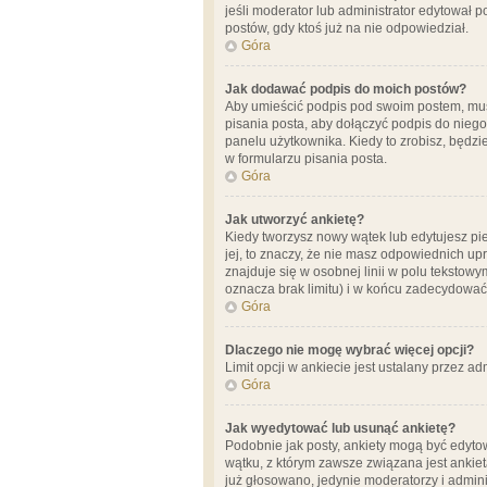
jeśli moderator lub administrator edytował 
postów, gdy ktoś już na nie odpowiedział.
Góra
Jak dodawać podpis do moich postów?
Aby umieścić podpis pod swoim postem, mus
pisania posta, aby dołączyć podpis do nie
panelu użytkownika. Kiedy to zrobisz, będ
w formularzu pisania posta.
Góra
Jak utworzyć ankietę?
Kiedy tworzysz nowy wątek lub edytujesz pier
jej, to znaczy, że nie masz odpowiednich up
znajduje się w osobnej linii w polu tekstow
oznacza brak limitu) i w końcu zadecydować
Góra
Dlaczego nie mogę wybrać więcej opcji?
Limit opcji w ankiecie jest ustalany przez ad
Góra
Jak wyedytować lub usunąć ankietę?
Podobnie jak posty, ankiety mogą być edytow
wątku, z którym zawsze związana jest ankieta
już głosowano, jedynie moderatorzy i admini