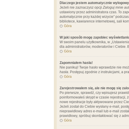
Dlaczego jestem automatycznie wylogow
Jeżeli nie zaznaczysz opcji
Zaloguj mnie aut
ustawiony przez administratora czas. To za
automatycznie przy każdej wizycie” podczas 
bibliotece, kawiarence internetowej, sali komp
Góra
W jaki sposób mogę zapobiec wyświetlani
W swoim panelu użytkownika, w „Ustawienia
dla administratorów, moderatorów i Ciebie. B
Góra
Zapomniałem hasła!
Nie panikuj! Twoje hasło wprawdzie nie moż
hasła
. Postępuj zgodnie z instrukcjami, a 
Góra
Zarejestrowałem się, ale nie mogę się zal
Po pierwsze, sprawdź, czy wpisujesz prawidł
poinformowałeś skrypt w czasie rejestracji, 
nowe rejestracje były aktywowane przez Cieb
Jeżeli został do Ciebie wysłany e-mail, pos
nieprawidłowy adres e-mail lub e-mail został
prawidłowy, spróbuj skontaktować się z admi
Góra