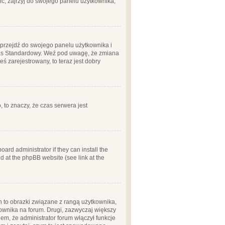
ć, zajrzyj do swojego panelu użytkownika;
m, przejdź do swojego panelu użytkownika i
zas Standardowy. Weź pod uwagę, że zmiana
ś zarejestrowany, to teraz jest dobry
, to znaczy, że czas serwera jest
ard administrator if they can install the
d at the phpBB website (see link at the
h to obrazki związane z rangą użytkownika,
kownika na forum. Drugi, zazwyczaj większy
em, że administrator forum włączył funkcje