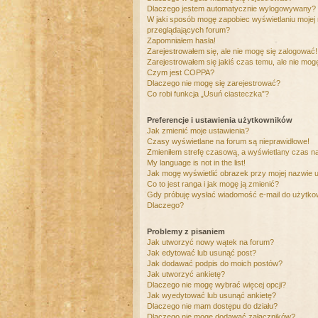
Dlaczego jestem automatycznie wylogowywany?
W jaki sposób mogę zapobiec wyświetlaniu mojej
przeglądających forum?
Zapomniałem hasła!
Zarejestrowałem się, ale nie mogę się zalogować!
Zarejestrowałem się jakiś czas temu, ale nie mog
Czym jest COPPA?
Dlaczego nie mogę się zarejestrować?
Co robi funkcja „Usuń ciasteczka”?
Preferencje i ustawienia użytkowników
Jak zmienić moje ustawienia?
Czasy wyświetlane na forum są nieprawidłowe!
Zmieniłem strefę czasową, a wyświetlany czas nad
My language is not in the list!
Jak mogę wyświetlić obrazek przy mojej nazwie 
Co to jest ranga i jak mogę ją zmienić?
Gdy próbuję wysłać wiadomość e-mail do użytkow
Dlaczego?
Problemy z pisaniem
Jak utworzyć nowy wątek na forum?
Jak edytować lub usunąć post?
Jak dodawać podpis do moich postów?
Jak utworzyć ankietę?
Dlaczego nie mogę wybrać więcej opcji?
Jak wyedytować lub usunąć ankietę?
Dlaczego nie mam dostępu do działu?
Dlaczego nie mogę dodawać załączników?