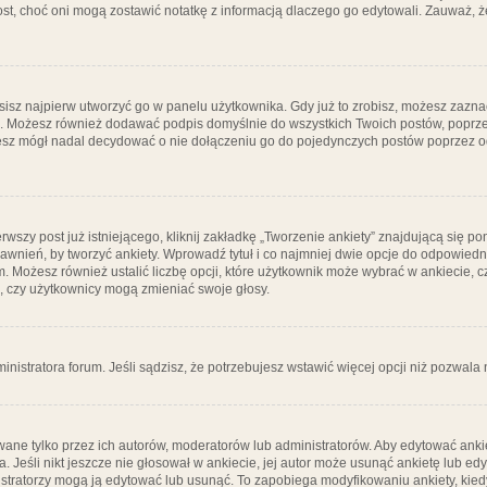
post, choć oni mogą zostawić notatkę z informacją dlaczego go edytowali. Zauważ,
isz najpierw utworzyć go w panelu użytkownika. Gdy już to zrobisz, możesz zazn
go. Możesz również dodawać podpis domyślnie do wszystkich Twoich postów, popr
ziesz mógł nadal decydować o nie dołączeniu go do pojedynczych postów poprzez
wszy post już istniejącego, kliknij zakładkę „Tworzenie ankiety” znajdującą się pon
rawnień, by tworzyć ankiety. Wprowadź tytuł i co najmniej dwie opcje do odpowiedn
ym. Możesz również ustalić liczbę opcji, które użytkownik może wybrać w ankiecie, 
, czy użytkownicy mogą zmieniać swoje głosy.
ministratora forum. Jeśli sądzisz, że potrzebujesz wstawić więcej opcji niż pozwala n
ane tylko przez ich autorów, moderatorów lub administratorów. Aby edytować ankie
. Jeśli nikt jeszcze nie głosował w ankiecie, jej autor może usunąć ankietę lub edy
stratorzy mogą ją edytować lub usunąć. To zapobiega modyfikowaniu ankiety, kiedy 