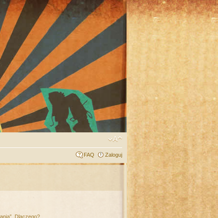
FAQ
Zaloguj
łania”. Dlaczego?