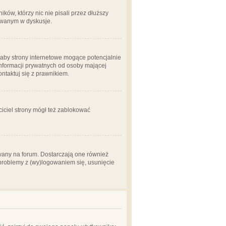
ów, którzy nic nie pisali przez dłuższy
żowanym w dyskusje.
aby strony internetowe mogące potencjalnie
informacji prywatnych od osoby mającej
ontaktuj się z prawnikiem.
ciciel strony mógł też zablokować
wany na forum. Dostarczają one również
z problemy z (wy)logowaniem się, usunięcie