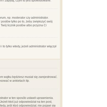
em i zapytaj, czym to jest spowodowane.
rum, np. moderator czy administrator.
 postów tylko po to, żeby zwiększyć swój
y Twój licznik postów albo przyzna Ci
o tylko wtedy, jeżeli administrator włączył
em wątku będziesz musiał się zarejestrować.
sować w ankietach itp.
istrator w ten sposób ustawił uprawnienia.
eżeli ktoś już odpowiedział na ten post,
tedy, jeśli ktoś odpowiedział; nie pojawi się