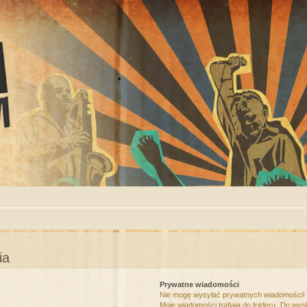
ia
Prywatne wiadomości
Nie mogę wysyłać prywatnych wiadomości!
Moje wiadomości trafiają do folderu „Do wys