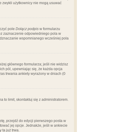
 że zwykli użytkownicy nie mogą usuwać
aczyć pole
Dołącz podpis
w formularzu
zez zaznaczenie odpowiedniego pola w
 odznaczanie wspomnianego wcześniej pola
iżej głównego formularza; jeśli nie widzisz
ich pól, upewniając się, że każda opcja
czas trwania ankiety wyrażony w dniach (0
a to limit, skontaktuj się z administratorem.
tę, przejdź do edycji pierwszego posta w
tować jej opcje. Jednakże, jeśli w ankiecie
ta już trwa.