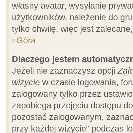
własny avatar, wysyłanie prywa
użytkowników, należenie do gru
tylko chwilę, więc jest zalecane
Góra
Dlaczego jestem automatyc
Jeżeli nie zaznaczysz opcji
Zal
wizycie
w czasie logowania, for
zalogowany tylko przez ustawio
zapobiega przejęciu dostępu d
pozostać zalogowanym, zaznacz
przy każdej wizycie” podczas l