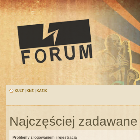
KULT
|
KNŻ
|
KAZIK
Najczęściej zadawane 
Problemy z logowaniem i rejestracją