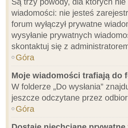
Są trzy powody, dla których n
wiadomości: nie jesteś zarejest
forum wyłączył prywatne wiadom
wysyłanie prywatnych wiadomości
skontaktuj się z administratore
Góra
Moje wiadomości trafiają do 
W folderze „Do wysłania” znajdu
jeszcze odczytane przez odbior
Góra
Dostaję niechciane prywatne