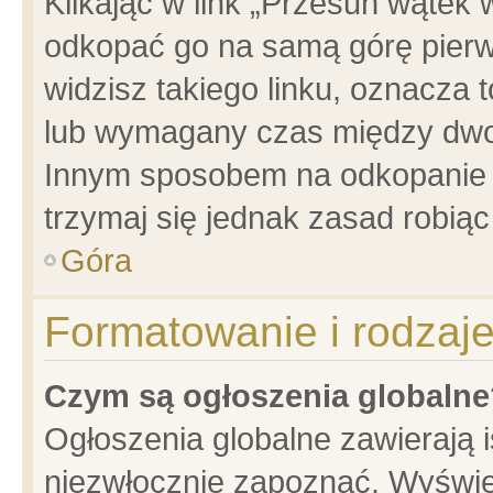
Klikając w link „Przesuń wątek
odkopać go na samą górę pierwsz
widzisz takiego linku, oznacza 
lub wymagany czas między dwoma
Innym sposobem na odkopanie w
trzymaj się jednak zasad robiąc 
Góra
Formatowanie i rodzaj
Czym są ogłoszenia globalne
Ogłoszenia globalne zawierają is
niezwłocznie zapoznać. Wyświet