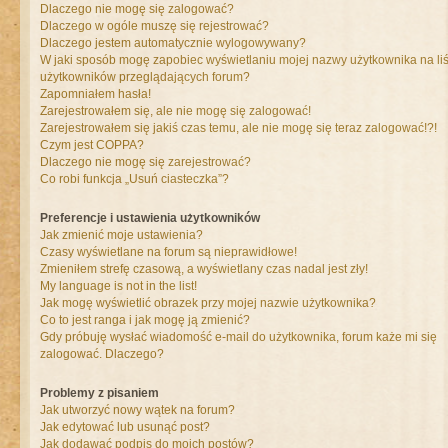
Dlaczego nie mogę się zalogować?
Dlaczego w ogóle muszę się rejestrować?
Dlaczego jestem automatycznie wylogowywany?
W jaki sposób mogę zapobiec wyświetlaniu mojej nazwy użytkownika na liś
użytkowników przeglądających forum?
Zapomniałem hasła!
Zarejestrowałem się, ale nie mogę się zalogować!
Zarejestrowałem się jakiś czas temu, ale nie mogę się teraz zalogować!?!
Czym jest COPPA?
Dlaczego nie mogę się zarejestrować?
Co robi funkcja „Usuń ciasteczka”?
Preferencje i ustawienia użytkowników
Jak zmienić moje ustawienia?
Czasy wyświetlane na forum są nieprawidłowe!
Zmieniłem strefę czasową, a wyświetlany czas nadal jest zły!
My language is not in the list!
Jak mogę wyświetlić obrazek przy mojej nazwie użytkownika?
Co to jest ranga i jak mogę ją zmienić?
Gdy próbuję wysłać wiadomość e-mail do użytkownika, forum każe mi się
zalogować. Dlaczego?
Problemy z pisaniem
Jak utworzyć nowy wątek na forum?
Jak edytować lub usunąć post?
Jak dodawać podpis do moich postów?