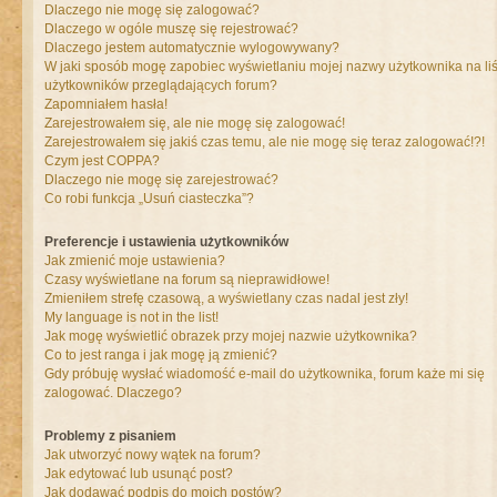
Dlaczego nie mogę się zalogować?
Dlaczego w ogóle muszę się rejestrować?
Dlaczego jestem automatycznie wylogowywany?
W jaki sposób mogę zapobiec wyświetlaniu mojej nazwy użytkownika na liś
użytkowników przeglądających forum?
Zapomniałem hasła!
Zarejestrowałem się, ale nie mogę się zalogować!
Zarejestrowałem się jakiś czas temu, ale nie mogę się teraz zalogować!?!
Czym jest COPPA?
Dlaczego nie mogę się zarejestrować?
Co robi funkcja „Usuń ciasteczka”?
Preferencje i ustawienia użytkowników
Jak zmienić moje ustawienia?
Czasy wyświetlane na forum są nieprawidłowe!
Zmieniłem strefę czasową, a wyświetlany czas nadal jest zły!
My language is not in the list!
Jak mogę wyświetlić obrazek przy mojej nazwie użytkownika?
Co to jest ranga i jak mogę ją zmienić?
Gdy próbuję wysłać wiadomość e-mail do użytkownika, forum każe mi się
zalogować. Dlaczego?
Problemy z pisaniem
Jak utworzyć nowy wątek na forum?
Jak edytować lub usunąć post?
Jak dodawać podpis do moich postów?