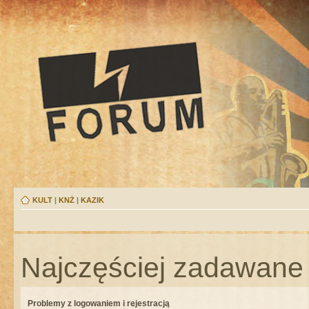
KULT
|
KNŻ
|
KAZIK
Najczęściej zadawane 
Problemy z logowaniem i rejestracją