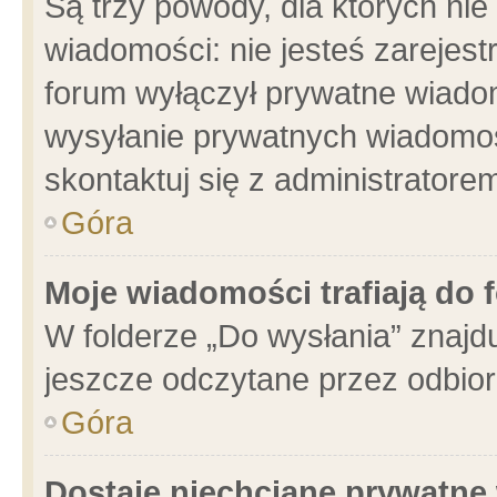
Są trzy powody, dla których n
wiadomości: nie jesteś zarejest
forum wyłączył prywatne wiadom
wysyłanie prywatnych wiadomości
skontaktuj się z administratore
Góra
Moje wiadomości trafiają do 
W folderze „Do wysłania” znajdu
jeszcze odczytane przez odbior
Góra
Dostaję niechciane prywatne