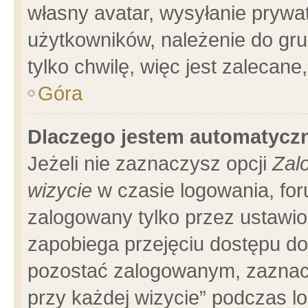
własny avatar, wysyłanie prywa
użytkowników, należenie do gru
tylko chwilę, więc jest zalecane
Góra
Dlaczego jestem automatyc
Jeżeli nie zaznaczysz opcji
Zal
wizycie
w czasie logowania, for
zalogowany tylko przez ustawio
zapobiega przejęciu dostępu d
pozostać zalogowanym, zaznacz
przy każdej wizycie” podczas l