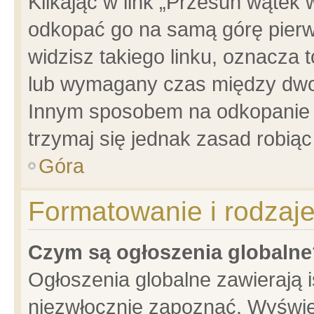
Klikając w link „Przesuń wątek
odkopać go na samą górę pierwsz
widzisz takiego linku, oznacza 
lub wymagany czas między dwoma
Innym sposobem na odkopanie w
trzymaj się jednak zasad robiąc 
Góra
Formatowanie i rodzaj
Czym są ogłoszenia globalne
Ogłoszenia globalne zawierają is
niezwłocznie zapoznać. Wyświet