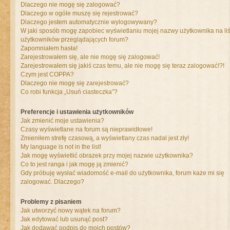
Dlaczego nie mogę się zalogować?
Dlaczego w ogóle muszę się rejestrować?
Dlaczego jestem automatycznie wylogowywany?
W jaki sposób mogę zapobiec wyświetlaniu mojej nazwy użytkownika na liś
użytkowników przeglądających forum?
Zapomniałem hasła!
Zarejestrowałem się, ale nie mogę się zalogować!
Zarejestrowałem się jakiś czas temu, ale nie mogę się teraz zalogować!?!
Czym jest COPPA?
Dlaczego nie mogę się zarejestrować?
Co robi funkcja „Usuń ciasteczka”?
Preferencje i ustawienia użytkowników
Jak zmienić moje ustawienia?
Czasy wyświetlane na forum są nieprawidłowe!
Zmieniłem strefę czasową, a wyświetlany czas nadal jest zły!
My language is not in the list!
Jak mogę wyświetlić obrazek przy mojej nazwie użytkownika?
Co to jest ranga i jak mogę ją zmienić?
Gdy próbuję wysłać wiadomość e-mail do użytkownika, forum każe mi się
zalogować. Dlaczego?
Problemy z pisaniem
Jak utworzyć nowy wątek na forum?
Jak edytować lub usunąć post?
Jak dodawać podpis do moich postów?