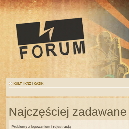
KULT
|
KNŻ
|
KAZIK
Najczęściej zadawane 
Problemy z logowaniem i rejestracją