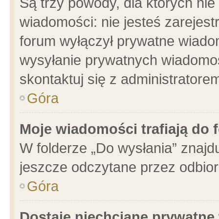
Są trzy powody, dla których n
wiadomości: nie jesteś zarejest
forum wyłączył prywatne wiadom
wysyłanie prywatnych wiadomości
skontaktuj się z administratore
Góra
Moje wiadomości trafiają do 
W folderze „Do wysłania” znajdu
jeszcze odczytane przez odbior
Góra
Dostaję niechciane prywatne