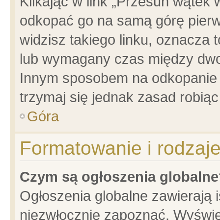
Klikając w link „Przesuń wątek
odkopać go na samą górę pierwsz
widzisz takiego linku, oznacza 
lub wymagany czas między dwoma
Innym sposobem na odkopanie w
trzymaj się jednak zasad robiąc 
Góra
Formatowanie i rodzaj
Czym są ogłoszenia globalne
Ogłoszenia globalne zawierają is
niezwłocznie zapoznać. Wyświet