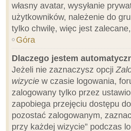
własny avatar, wysyłanie prywa
użytkowników, należenie do gru
tylko chwilę, więc jest zalecane
Góra
Dlaczego jestem automatyc
Jeżeli nie zaznaczysz opcji
Zal
wizycie
w czasie logowania, for
zalogowany tylko przez ustawio
zapobiega przejęciu dostępu d
pozostać zalogowanym, zaznacz
przy każdej wizycie” podczas l