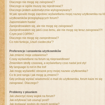
Dlaczego nie mogę się zalogować?
Dlaczego w ogóle muszę się rejestrować?
Dlaczego jestem automatycznie wylogowywany?
W jaki sposób mogę zapobiec wyświetlaniu mojej nazwy użytkownika na liś
użytkowników przeglądających forum?
Zapomniałem hasła!
Zarejestrowałem się, ale nie mogę się zalogować!
Zarejestrowałem się jakiś czas temu, ale nie mogę się teraz zalogować!?!
Czym jest COPPA?
Dlaczego nie mogę się zarejestrować?
Co robi funkcja „Usuń ciasteczka”?
Preferencje i ustawienia użytkowników
Jak zmienić moje ustawienia?
Czasy wyświetlane na forum są nieprawidłowe!
Zmieniłem strefę czasową, a wyświetlany czas nadal jest zły!
My language is not in the list!
Jak mogę wyświetlić obrazek przy mojej nazwie użytkownika?
Co to jest ranga i jak mogę ją zmienić?
Gdy próbuję wysłać wiadomość e-mail do użytkownika, forum każe mi się
zalogować. Dlaczego?
Problemy z pisaniem
Jak utworzyć nowy wątek na forum?
Jak edytować lub usunąć post?
Jak dodawać podpis do moich postów?