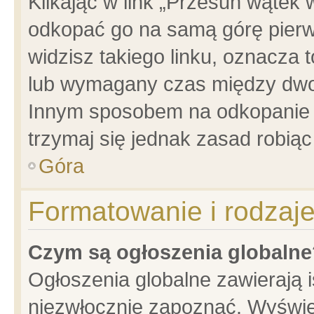
Klikając w link „Przesuń wątek
odkopać go na samą górę pierwsz
widzisz takiego linku, oznacza 
lub wymagany czas między dwoma
Innym sposobem na odkopanie w
trzymaj się jednak zasad robiąc 
Góra
Formatowanie i rodzaj
Czym są ogłoszenia globalne
Ogłoszenia globalne zawierają is
niezwłocznie zapoznać. Wyświet