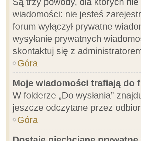
Są trzy powody, dla których n
wiadomości: nie jesteś zarejest
forum wyłączył prywatne wiadom
wysyłanie prywatnych wiadomości
skontaktuj się z administratore
Góra
Moje wiadomości trafiają do 
W folderze „Do wysłania” znajdu
jeszcze odczytane przez odbior
Góra
Dostaję niechciane prywatne