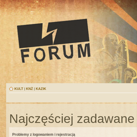
KULT
|
KNŻ
|
KAZIK
Najczęściej zadawane 
Problemy z logowaniem i rejestracją