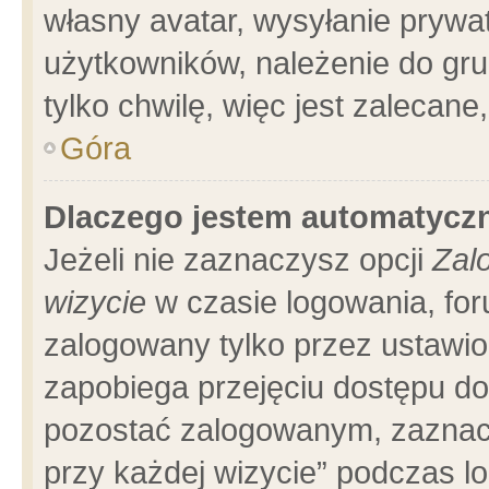
własny avatar, wysyłanie prywa
użytkowników, należenie do gru
tylko chwilę, więc jest zalecane
Góra
Dlaczego jestem automatyc
Jeżeli nie zaznaczysz opcji
Zal
wizycie
w czasie logowania, for
zalogowany tylko przez ustawio
zapobiega przejęciu dostępu d
pozostać zalogowanym, zaznacz
przy każdej wizycie” podczas l