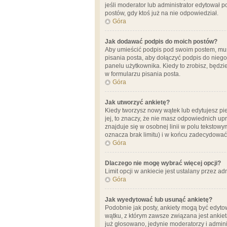
jeśli moderator lub administrator edytował 
postów, gdy ktoś już na nie odpowiedział.
Góra
Jak dodawać podpis do moich postów?
Aby umieścić podpis pod swoim postem, mus
pisania posta, aby dołączyć podpis do nie
panelu użytkownika. Kiedy to zrobisz, będ
w formularzu pisania posta.
Góra
Jak utworzyć ankietę?
Kiedy tworzysz nowy wątek lub edytujesz pier
jej, to znaczy, że nie masz odpowiednich up
znajduje się w osobnej linii w polu tekstow
oznacza brak limitu) i w końcu zadecydować
Góra
Dlaczego nie mogę wybrać więcej opcji?
Limit opcji w ankiecie jest ustalany przez ad
Góra
Jak wyedytować lub usunąć ankietę?
Podobnie jak posty, ankiety mogą być edytow
wątku, z którym zawsze związana jest ankieta
już głosowano, jedynie moderatorzy i admini