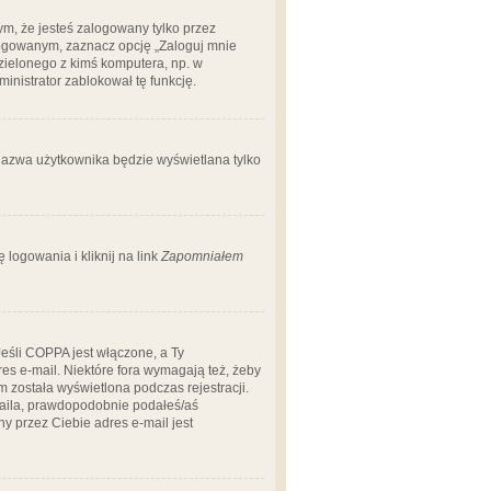
m, że jesteś zalogowany tylko przez
logowanym, zaznacz opcję „Zaloguj mnie
dzielonego z kimś komputera, np. w
dministrator zablokował tę funkcję.
 nazwa użytkownika będzie wyświetlana tylko
logowania i kliknij na link
Zapomniałem
Jeśli COPPA jest włączone, a Ty
res e-mail. Niektóre fora wymagają też, żeby
 została wyświetlona podczas rejestracji.
-maila, prawdopodobnie podałeś/aś
ny przez Ciebie adres e-mail jest