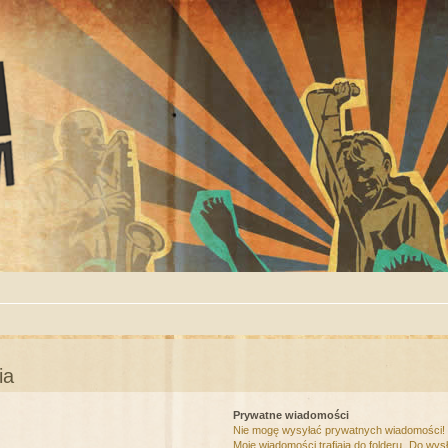
ia
Prywatne wiadomości
Nie mogę wysyłać prywatnych wiadomości!
Moje wiadomości trafiają do folderu „Do wys