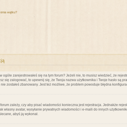
zenia wątku?
cją
ogóle zarejestrowałeś się na tym forum? Jeżeli nie, to musisz wiedzieć, że rejestr
esz się zalogować, to upewnij się, że Twoja nazwa użytkownika i Twoje hasło są praw
e nie zostałeś zbanowany. Jest też możliwe, że problem powoduje błędna konfigura
a forum zależy, czy aby pisać wiadomości konieczna jest rejestracja. Jednakże reje
jak własny avatar, wysyłanie prywatnych wiadomości i e-maili do innych użytkownik
zalecane, abyś ją wykonał.