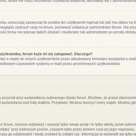
ia. Jeżeli nie masz możliwości używania avatarów, skontaktuj się z administrator
, oznaczają zazwyczaj ile postów ten użytkownik napisał lub jaki ma status na fo
 wyglądu żadnych rang na forum, ponieważ ustawia je administrator forum. Nie pisz
zość forów nie toleruje takich działań i moderator lub administrator po prostu obniż
użytkownika, forum każe mi się zalogować. Dlaczego?
ać e-maile do innych użytkowników przez wbudowany formularz wysyłania e-maili i t
rawidłowym używaniem systemu e-maili przez anonimowych użytkowników.
y przycisk przy wyświetlaniu wybranego działu forum. Możliwe, że przed utworzeni
t wyświetlana pod listą wątków. Przykłady: Możesz tworzyć nowy wątek, Możesz gło
or forum, możesz edytować i usuwać tylko swoje posty i to tylko wtedy, jeżeli admin
edytuj” przy wybranym poście, czasami tylko przez pewien czas po jego napisaniu. J
zy go edytowałeś i kiedy zrobiłeś to ostatni raz. Informacja ta wyświetli się tylko w