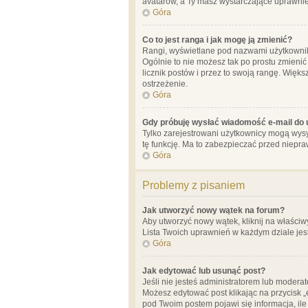
avatarów, a Ty masz wystarczające uprawnien
Góra
Co to jest ranga i jak mogę ją zmienić?
Rangi, wyświetlane pod nazwami użytkowników
Ogólnie to nie możesz tak po prostu zmienić
licznik postów i przez to swoją rangę. Więks
ostrzeżenie.
Góra
Gdy próbuję wysłać wiadomość e-mail do 
Tylko zarejestrowani użytkownicy mogą wysył
tę funkcję. Ma to zabezpieczać przed niep
Góra
Problemy z pisaniem
Jak utworzyć nowy wątek na forum?
Aby utworzyć nowy wątek, kliknij na właściw
Lista Twoich uprawnień w każdym dziale jes
Góra
Jak edytować lub usunąć post?
Jeśli nie jesteś administratorem lub moderat
Możesz edytować post klikając na przycisk „
pod Twoim postem pojawi się informacja, ile ra