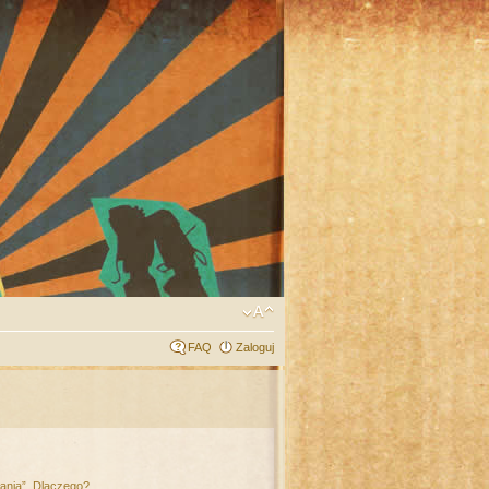
FAQ
Zaloguj
łania”. Dlaczego?