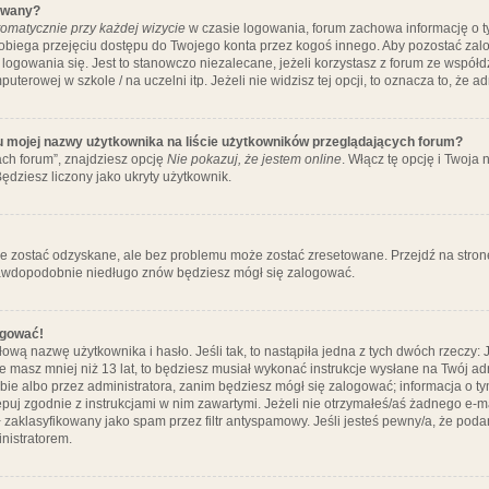
ywany?
omatycznie przy każdej wizycie
w czasie logowania, forum zachowa informację o ty
pobiega przejęciu dostępu do Twojego konta przez kogoś innego. Aby pozostać za
logowania się. Jest to stanowczo niezalecane, jeżeli korzystasz z forum ze współ
uterowej w szkole / na uczelni itp. Jeżeli nie widzisz tej opcji, to oznacza to, że a
u mojej nazwy użytkownika na liście użytkowników przeglądających forum?
ch forum”, znajdziesz opcję
Nie pokazuj, że jestem online
. Włącz tę opcję i Twoja
ędziesz liczony jako ukryty użytkownik.
e zostać odzyskane, ale bez problemu może zostać zresetowane. Przejdź na stronę 
prawdopodobnie niedługo znów będziesz mógł się zalogować.
ogować!
ową nazwę użytkownika i hasło. Jeśli tak, to nastąpiła jedna z tych dwóch rzeczy: 
że masz mniej niż 13 lat, to będziesz musiał wykonać instrukcje wysłane na Twój ad
ie albo przez administratora, zanim będziesz mógł się zalogować; informacja o tym
tępuj zgodnie z instrukcjami w nim zawartymi. Jeżeli nie otrzymałeś/aś żadnego e
 zaklasyfikowany jako spam przez filtr antyspamowy. Jeśli jesteś pewny/a, że poda
nistratorem.