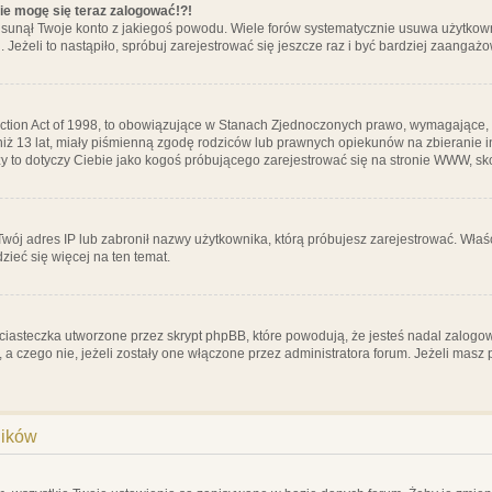
nie mogę się teraz zalogować!?!
sunął Twoje konto z jakiegoś powodu. Wiele forów systematycznie usuwa użytkownik
 Jeżeli to nastąpiło, spróbuj zarejestrować się jeszcze raz i być bardziej zaanga
ction Act of 1998, to obowiązujące w Stanach Zjednoczonych prawo, wymagające, 
 niż 13 lat, miały piśmienną zgodę rodziców lub prawnych opiekunów na zbieranie 
 czy to dotyczy Ciebie jako kogoś próbującego zarejestrować się na stronie WWW, sk
 Twój adres IP lub zabronił nazwy użytkownika, którą próbujesz zarejestrować. Właś
dzieć się więcej na ten temat.
ciasteczka utworzone przez skrypt phpBB, które powodują, że jesteś nadal zalogo
ś, a czego nie, jeżeli zostały one włączone przez administratora forum. Jeżeli mas
ników