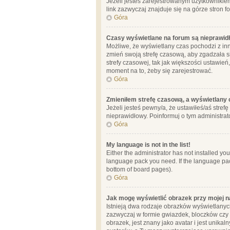
Jeżeli jesteś zarejestrowanym użytkownikie
link zazwyczaj znajduje się na górze stron f
Góra
Czasy wyświetlane na forum są nieprawid
Możliwe, że wyświetlany czas pochodzi z inne
zmień swoją strefę czasową, aby zgadzała 
strefy czasowej, tak jak większości ustawień
moment na to, żeby się zarejestrować.
Góra
Zmieniłem strefę czasową, a wyświetlany c
Jeżeli jesteś pewny/a, że ustawiłeś/aś stref
nieprawidłowy. Poinformuj o tym administrat
Góra
My language is not in the list!
Either the administrator has not installed yo
language pack you need. If the language pack
bottom of board pages).
Góra
Jak mogę wyświetlić obrazek przy mojej 
Istnieją dwa rodzaje obrazków wyświetlanyc
zazwyczaj w formie gwiazdek, bloczków czy k
obrazek, jest znany jako avatar i jest unik