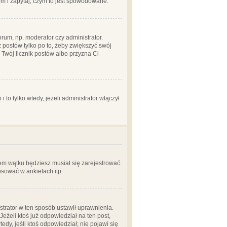
em i zapytaj, czym to jest spowodowane.
rum, np. moderator czy administrator.
 postów tylko po to, żeby zwiększyć swój
y Twój licznik postów albo przyzna Ci
o tylko wtedy, jeżeli administrator włączył
em wątku będziesz musiał się zarejestrować.
sować w ankietach itp.
istrator w ten sposób ustawił uprawnienia.
eżeli ktoś już odpowiedział na ten post,
tedy, jeśli ktoś odpowiedział; nie pojawi się