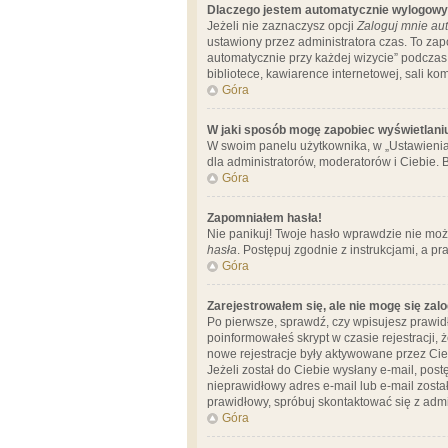
Dlaczego jestem automatycznie wylogow
Jeżeli nie zaznaczysz opcji
Zaloguj mnie aut
ustawiony przez administratora czas. To za
automatycznie przy każdej wizycie” podczas 
bibliotece, kawiarence internetowej, sali komp
Góra
W jaki sposób mogę zapobiec wyświetlani
W swoim panelu użytkownika, w „Ustawienia
dla administratorów, moderatorów i Ciebie. B
Góra
Zapomniałem hasła!
Nie panikuj! Twoje hasło wprawdzie nie moż
hasła
. Postępuj zgodnie z instrukcjami, a 
Góra
Zarejestrowałem się, ale nie mogę się zal
Po pierwsze, sprawdź, czy wpisujesz prawidł
poinformowałeś skrypt w czasie rejestracji, 
nowe rejestracje były aktywowane przez Cieb
Jeżeli został do Ciebie wysłany e-mail, pos
nieprawidłowy adres e-mail lub e-mail został
prawidłowy, spróbuj skontaktować się z admi
Góra