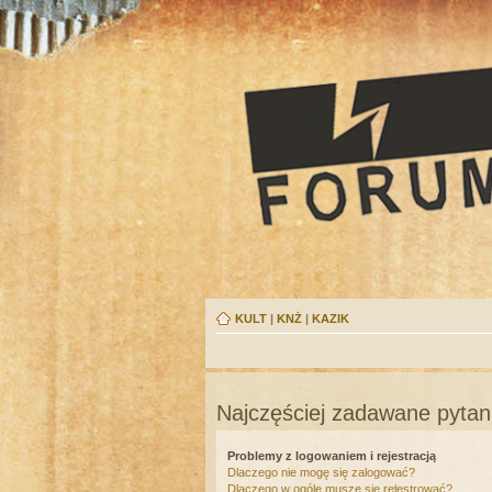
KULT
|
KNŻ
|
KAZIK
Najczęściej zadawane pytan
Problemy z logowaniem i rejestracją
Dlaczego nie mogę się zalogować?
Dlaczego w ogóle muszę się rejestrować?