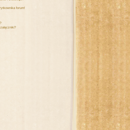
żytkownika forum!
m?
załączniki?