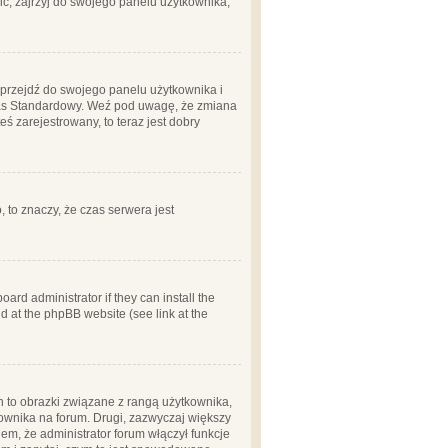
ć, zajrzyj do swojego panelu użytkownika;
m, przejdź do swojego panelu użytkownika i
zas Standardowy. Weź pod uwagę, że zmiana
ś zarejestrowany, to teraz jest dobry
, to znaczy, że czas serwera jest
ard administrator if they can install the
d at the phpBB website (see link at the
h to obrazki związane z rangą użytkownika,
kownika na forum. Drugi, zazwyczaj większy
em, że administrator forum włączył funkcje