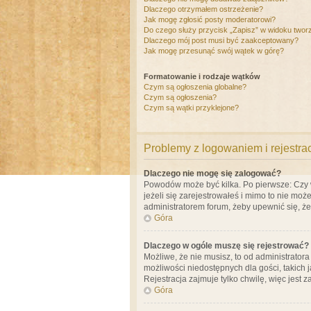
Dlaczego otrzymałem ostrzeżenie?
Jak mogę zgłosić posty moderatorowi?
Do czego służy przycisk „Zapisz” w widoku twor
Dlaczego mój post musi być zaakceptowany?
Jak mogę przesunąć swój wątek w górę?
Formatowanie i rodzaje wątków
Czym są ogłoszenia globalne?
Czym są ogłoszenia?
Czym są wątki przyklejone?
Problemy z logowaniem i rejestra
Dlaczego nie mogę się zalogować?
Powodów może być kilka. Po pierwsze: Czy w 
jeżeli się zarejestrowałeś i mimo to nie moż
administratorem forum, żeby upewnić się, ż
Góra
Dlaczego w ogóle muszę się rejestrować?
Możliwe, że nie musisz, to od administrator
możliwości niedostępnych dla gości, takich 
Rejestracja zajmuje tylko chwilę, więc jest 
Góra