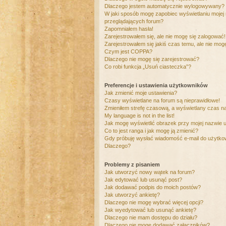
Dlaczego jestem automatycznie wylogowywany?
W jaki sposób mogę zapobiec wyświetlaniu mojej
przeglądających forum?
Zapomniałem hasła!
Zarejestrowałem się, ale nie mogę się zalogować!
Zarejestrowałem się jakiś czas temu, ale nie mog
Czym jest COPPA?
Dlaczego nie mogę się zarejestrować?
Co robi funkcja „Usuń ciasteczka”?
Preferencje i ustawienia użytkowników
Jak zmienić moje ustawienia?
Czasy wyświetlane na forum są nieprawidłowe!
Zmieniłem strefę czasową, a wyświetlany czas nad
My language is not in the list!
Jak mogę wyświetlić obrazek przy mojej nazwie 
Co to jest ranga i jak mogę ją zmienić?
Gdy próbuję wysłać wiadomość e-mail do użytkow
Dlaczego?
Problemy z pisaniem
Jak utworzyć nowy wątek na forum?
Jak edytować lub usunąć post?
Jak dodawać podpis do moich postów?
Jak utworzyć ankietę?
Dlaczego nie mogę wybrać więcej opcji?
Jak wyedytować lub usunąć ankietę?
Dlaczego nie mam dostępu do działu?
Dlaczego nie mogę dodawać załączników?