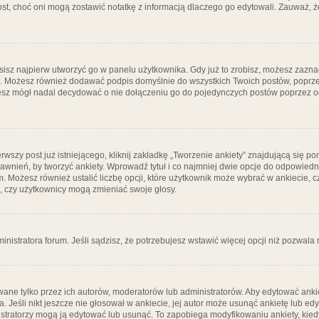
post, choć oni mogą zostawić notatkę z informacją dlaczego go edytowali. Zauważ,
isz najpierw utworzyć go w panelu użytkownika. Gdy już to zrobisz, możesz zazn
go. Możesz również dodawać podpis domyślnie do wszystkich Twoich postów, popr
ziesz mógł nadal decydować o nie dołączeniu go do pojedynczych postów poprzez
wszy post już istniejącego, kliknij zakładkę „Tworzenie ankiety” znajdującą się pon
rawnień, by tworzyć ankiety. Wprowadź tytuł i co najmniej dwie opcje do odpowiedn
ym. Możesz również ustalić liczbę opcji, które użytkownik może wybrać w ankiecie, 
, czy użytkownicy mogą zmieniać swoje głosy.
ministratora forum. Jeśli sądzisz, że potrzebujesz wstawić więcej opcji niż pozwala n
ane tylko przez ich autorów, moderatorów lub administratorów. Aby edytować ankie
. Jeśli nikt jeszcze nie głosował w ankiecie, jej autor może usunąć ankietę lub edy
stratorzy mogą ją edytować lub usunąć. To zapobiega modyfikowaniu ankiety, kiedy 