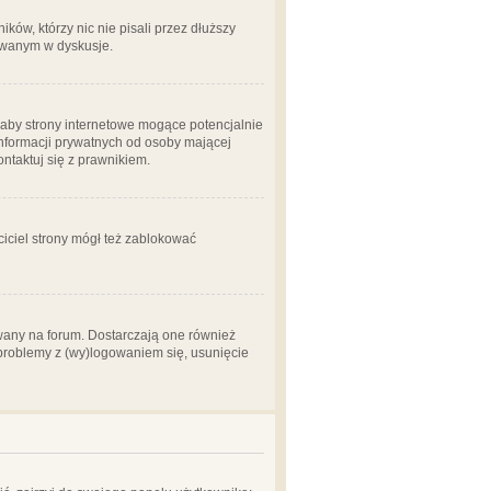
ów, którzy nic nie pisali przez dłuższy
żowanym w dyskusje.
aby strony internetowe mogące potencjalnie
informacji prywatnych od osoby mającej
ontaktuj się z prawnikiem.
ciciel strony mógł też zablokować
wany na forum. Dostarczają one również
z problemy z (wy)logowaniem się, usunięcie