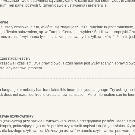
m, wszystkie Twoje ustawienia są zapisywane w bazie danych forum. Żeby je zmieni
orum. Ten panel pozwoli Ci zmienić swoje ustawienia i preferencje.
łowe!
j strefy czasowej niż ta, w której się znajdujesz. Jeżeli właśnie to jest probleme
się z Twoim położeniem, np. w Europie Centralnej wybierz Środkowoeuropejski C
, może zostać wykonana tylko przez zarejestrowanych użytkowników. Jeżeli nie jeste
zas nadal jest zły!
ę czasową i czas letni/DST prawidłowo, a czas nadal jest wyświetlany nieprawidłowo
ora, aby naprawił problem.
ur language or nobody has translated this board into your language. Try asking the bo
 does not exist, feel free to create a new translation. More information can be foun
nazwie użytkownika?
h (zazwyczaj) przy nazwie użytkownika w czasie przeglądania postów. Jeden z nic
ropek, pokazujących jak dużo postów użytkownik napisał lub jaki jest status użyt
alny dla każdego użytkownika. Możesz go ustawić w panelu użytkownika, pod warunki