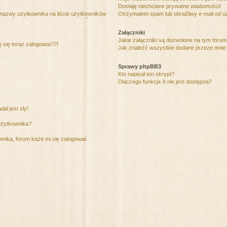
Dostaję niechciane prywatne wiadomości!
 nazwy użytkownika na liście użytkowników
Otrzymałem spam lub obraźliwy e-mail od u
Załączniki
Jakie załączniki są dozwolone na tym foru
ę się teraz zalogować!?!
Jak znaleźć wszystkie dodane przeze mnie 
Sprawy phpBB3
Kto napisał ten skrypt?
Dlaczego funkcja X nie jest dostępna?
al jest zły!
użytkownika?
nika, forum każe mi się zalogować.