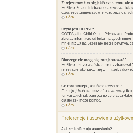
Zarejestrowałem się jakiś czas temu, ale 
Możliwe, że administrator deaktywował lub u
czas, żeby zmniejszyć wielkość bazy danych.
Góra
Czym jest COPPA?
COPPA, albo Child Online Privacy and Prote
zbierać informacje od ludzi mających mniej
mniej niż 13 lat. Jeżeli nie jesteś pewny/a,
Góra
Dlaczego nie mogę się zarejestrować?
Możliwe jest, że właściciel strony zbanował
rejestracje, skontaktuj się z nim, żeby dowie
Góra
Co robi funkcja „Usuń ciasteczka”?
Funkcja „Usuń ciasteczka” usuwa wszystkie 
funkcji takich jak pamiętanie co przeczytałe
ciasteczek może pomóc.
Góra
Preferencje i ustawienia użytkow
Jak zmienić moje ustawienia?