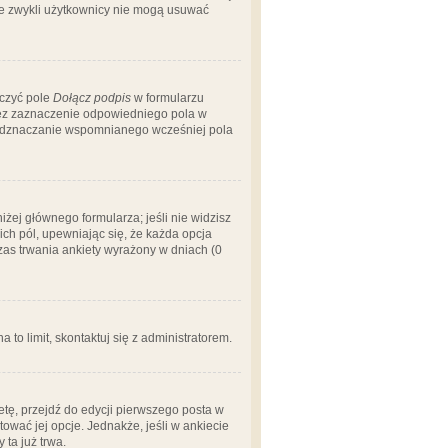
 że zwykli użytkownicy nie mogą usuwać
aczyć pole
Dołącz podpis
w formularzu
zez zaznaczenie odpowiedniego pola w
 odznaczanie wspomnianego wcześniej pola
iżej głównego formularza; jeśli nie widzisz
ich pól, upewniając się, że każda opcja
czas trwania ankiety wyrażony w dniach (0
a to limit, skontaktuj się z administratorem.
tę, przejdź do edycji pierwszego posta w
tować jej opcje. Jednakże, jeśli w ankiecie
ta już trwa.