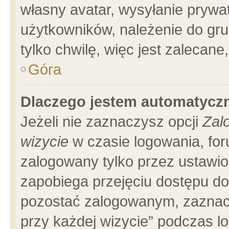
własny avatar, wysyłanie prywa
użytkowników, należenie do gru
tylko chwilę, więc jest zalecane
Góra
Dlaczego jestem automatyc
Jeżeli nie zaznaczysz opcji
Zal
wizycie
w czasie logowania, for
zalogowany tylko przez ustawio
zapobiega przejęciu dostępu d
pozostać zalogowanym, zaznacz
przy każdej wizycie” podczas l