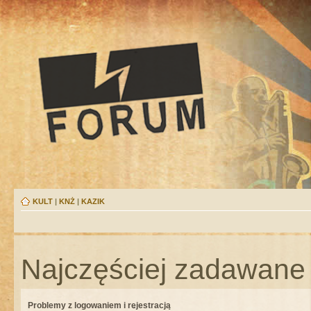
KULT
|
KNŻ
|
KAZIK
Najczęściej zadawane 
Problemy z logowaniem i rejestracją