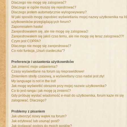
Dlaczego nie mogę się zalogować?
Dlaczego w ogóle muszę się rejestrować?
Dlaczego jestem automatycznie wylogowywany?
W jaki sposób mogę zapobiec wyświetlaniu mojej nazwy użytkownika na liś
użytkowników przeglądających forum?
Zapomniałem hasła!
Zarejestrowałem się, ale nie mogę się zalogować!
Zarejestrowałem się jakiś czas temu, ale nie mogę się teraz zalogować!?!
Czym jest COPPA?
Dlaczego nie mogę się zarejestrować?
Co robi funkcja „Usuń ciasteczka”?
Preferencje i ustawienia użytkowników
Jak zmienić moje ustawienia?
Czasy wyświetlane na forum są nieprawidłowe!
Zmieniłem strefę czasową, a wyświetlany czas nadal jest zły!
My language is not in the list!
Jak mogę wyświetlić obrazek przy mojej nazwie użytkownika?
Co to jest ranga i jak mogę ją zmienić?
Gdy próbuję wysłać wiadomość e-mail do użytkownika, forum każe mi się
zalogować. Dlaczego?
Problemy z pisaniem
Jak utworzyć nowy wątek na forum?
Jak edytować lub usunąć post?
Jak dodawać podpis do moich postów?