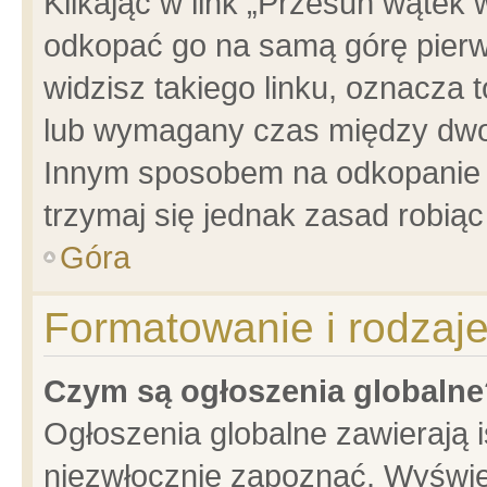
Klikając w link „Przesuń wątek
odkopać go na samą górę pierwsz
widzisz takiego linku, oznacza 
lub wymagany czas między dwoma
Innym sposobem na odkopanie w
trzymaj się jednak zasad robiąc 
Góra
Formatowanie i rodzaj
Czym są ogłoszenia globalne
Ogłoszenia globalne zawierają is
niezwłocznie zapoznać. Wyświet