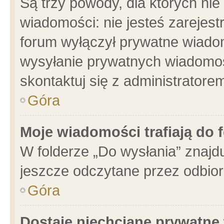
Są trzy powody, dla których n
wiadomości: nie jesteś zarejest
forum wyłączył prywatne wiadom
wysyłanie prywatnych wiadomości
skontaktuj się z administratore
Góra
Moje wiadomości trafiają do 
W folderze „Do wysłania” znajdu
jeszcze odczytane przez odbior
Góra
Dostaję niechciane prywatne