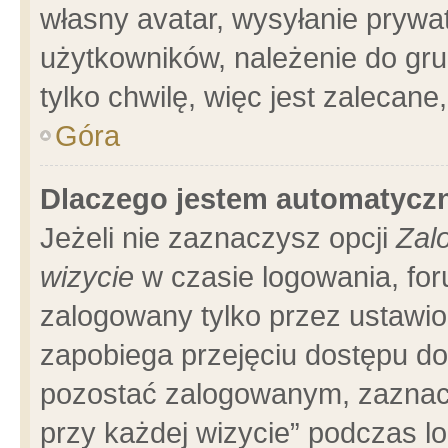
własny avatar, wysyłanie prywa
użytkowników, należenie do gru
tylko chwilę, więc jest zalecane
Góra
Dlaczego jestem automatyc
Jeżeli nie zaznaczysz opcji
Zal
wizycie
w czasie logowania, for
zalogowany tylko przez ustawio
zapobiega przejęciu dostępu d
pozostać zalogowanym, zaznacz
przy każdej wizycie” podczas l