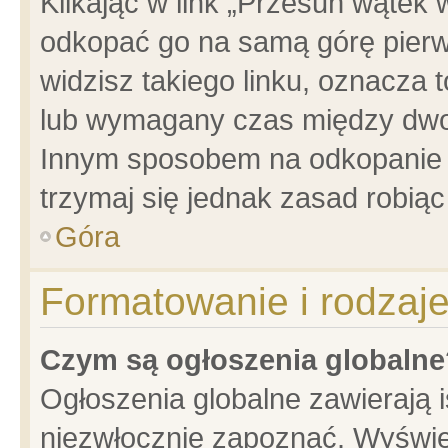
Klikając w link „Przesuń wątek
odkopać go na samą górę pierwsz
widzisz takiego linku, oznacza 
lub wymagany czas między dwoma
Innym sposobem na odkopanie w
trzymaj się jednak zasad robiąc 
Góra
Formatowanie i rodzaj
Czym są ogłoszenia globalne
Ogłoszenia globalne zawierają is
niezwłocznie zapoznać. Wyświet