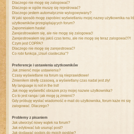
Dlaczego nie mogę się zalogować?
Dlaczego w ogóle muszę się rejestrować?
Dlaczego jestem automatycznie wylogowywany?
W jaki sposób mogę zapobiec wyświetlaniu mojej nazwy użytkownika na liś
użytkowników przeglądających forum?
Zapomniałem hasła!
Zarejestrowałem się, ale nie mogę się zalogować!
Zarejestrowałem się jakiś czas temu, ale nie mogę się teraz zalogować!?!
Czym jest COPPA?
Dlaczego nie mogę się zarejestrować?
Co robi funkcja „Usuń ciasteczka”?
Preferencje i ustawienia użytkowników
Jak zmienić moje ustawienia?
Czasy wyświetlane na forum są nieprawidłowe!
Zmieniłem strefę czasową, a wyświetlany czas nadal jest zły!
My language is not in the list!
Jak mogę wyświetlić obrazek przy mojej nazwie użytkownika?
Co to jest ranga i jak mogę ją zmienić?
Gdy próbuję wysłać wiadomość e-mail do użytkownika, forum każe mi się
zalogować. Dlaczego?
Problemy z pisaniem
Jak utworzyć nowy wątek na forum?
Jak edytować lub usunąć post?
Jak dodawać podpis do moich postów?