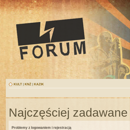
KULT
|
KNŻ
|
KAZIK
Najczęściej zadawane 
Problemy z logowaniem i rejestracją