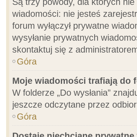
Są trzy powody, dla których n
wiadomości: nie jesteś zarejest
forum wyłączył prywatne wiadom
wysyłanie prywatnych wiadomości
skontaktuj się z administratore
Góra
Moje wiadomości trafiają do 
W folderze „Do wysłania” znajdu
jeszcze odczytane przez odbior
Góra
Dostaję niechciane prywatne