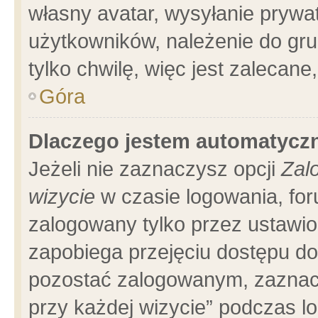
własny avatar, wysyłanie prywa
użytkowników, należenie do gru
tylko chwilę, więc jest zalecane
Góra
Dlaczego jestem automatyc
Jeżeli nie zaznaczysz opcji
Zal
wizycie
w czasie logowania, for
zalogowany tylko przez ustawio
zapobiega przejęciu dostępu d
pozostać zalogowanym, zaznacz
przy każdej wizycie” podczas l