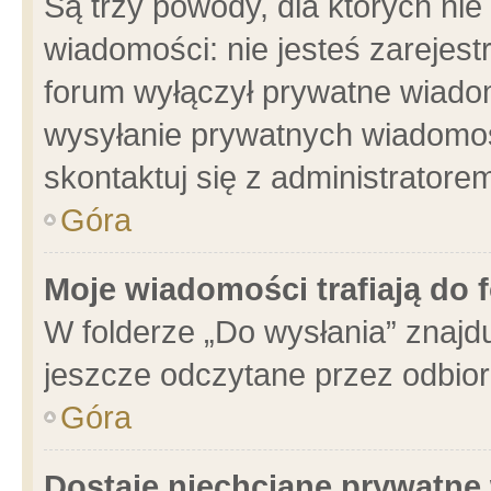
Są trzy powody, dla których n
wiadomości: nie jesteś zarejest
forum wyłączył prywatne wiadom
wysyłanie prywatnych wiadomości
skontaktuj się z administratore
Góra
Moje wiadomości trafiają do 
W folderze „Do wysłania” znajdu
jeszcze odczytane przez odbior
Góra
Dostaję niechciane prywatne