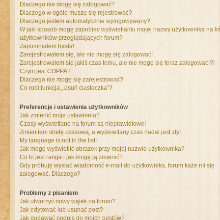
Dlaczego nie mogę się zalogować?
Dlaczego w ogóle muszę się rejestrować?
Dlaczego jestem automatycznie wylogowywany?
W jaki sposób mogę zapobiec wyświetlaniu mojej nazwy użytkownika na liś
użytkowników przeglądających forum?
Zapomniałem hasła!
Zarejestrowałem się, ale nie mogę się zalogować!
Zarejestrowałem się jakiś czas temu, ale nie mogę się teraz zalogować!?!
Czym jest COPPA?
Dlaczego nie mogę się zarejestrować?
Co robi funkcja „Usuń ciasteczka”?
Preferencje i ustawienia użytkowników
Jak zmienić moje ustawienia?
Czasy wyświetlane na forum są nieprawidłowe!
Zmieniłem strefę czasową, a wyświetlany czas nadal jest zły!
My language is not in the list!
Jak mogę wyświetlić obrazek przy mojej nazwie użytkownika?
Co to jest ranga i jak mogę ją zmienić?
Gdy próbuję wysłać wiadomość e-mail do użytkownika, forum każe mi się
zalogować. Dlaczego?
Problemy z pisaniem
Jak utworzyć nowy wątek na forum?
Jak edytować lub usunąć post?
Jak dodawać podpis do moich postów?