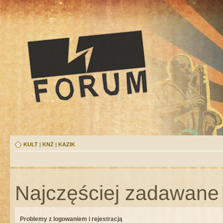
KULT
|
KNŻ
|
KAZIK
Najczęściej zadawane 
Problemy z logowaniem i rejestracją