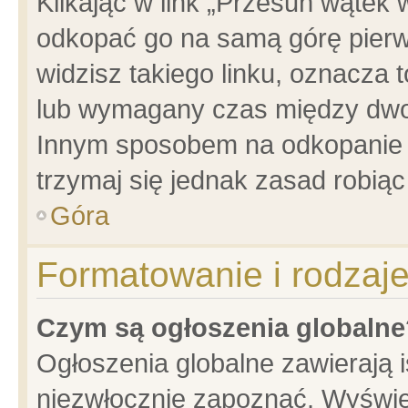
Klikając w link „Przesuń wątek
odkopać go na samą górę pierwsz
widzisz takiego linku, oznacza 
lub wymagany czas między dwoma
Innym sposobem na odkopanie w
trzymaj się jednak zasad robiąc 
Góra
Formatowanie i rodzaj
Czym są ogłoszenia globalne
Ogłoszenia globalne zawierają is
niezwłocznie zapoznać. Wyświet