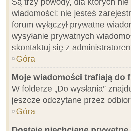
Są trzy powody, dla których n
wiadomości: nie jesteś zarejest
forum wyłączył prywatne wiadom
wysyłanie prywatnych wiadomości
skontaktuj się z administratore
Góra
Moje wiadomości trafiają do 
W folderze „Do wysłania” znajdu
jeszcze odczytane przez odbior
Góra
Dostaję niechciane prywatne