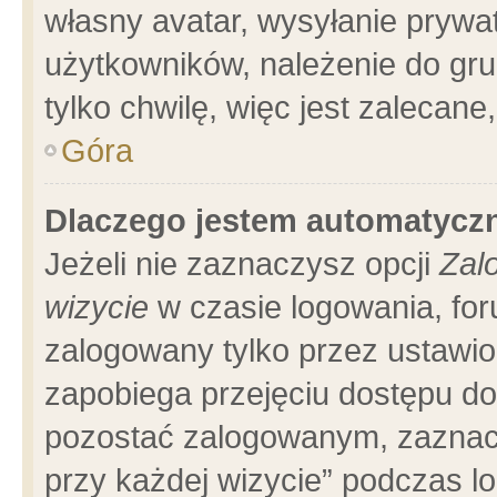
własny avatar, wysyłanie prywa
użytkowników, należenie do gru
tylko chwilę, więc jest zalecane
Góra
Dlaczego jestem automatyc
Jeżeli nie zaznaczysz opcji
Zal
wizycie
w czasie logowania, for
zalogowany tylko przez ustawio
zapobiega przejęciu dostępu d
pozostać zalogowanym, zaznacz
przy każdej wizycie” podczas l