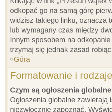
Klikając w link „Przesuń wątek
odkopać go na samą górę pierwsz
widzisz takiego linku, oznacza 
lub wymagany czas między dwoma
Innym sposobem na odkopanie w
trzymaj się jednak zasad robiąc 
Góra
Formatowanie i rodzaj
Czym są ogłoszenia globalne
Ogłoszenia globalne zawierają is
niezwłocznie zapoznać. Wyświet