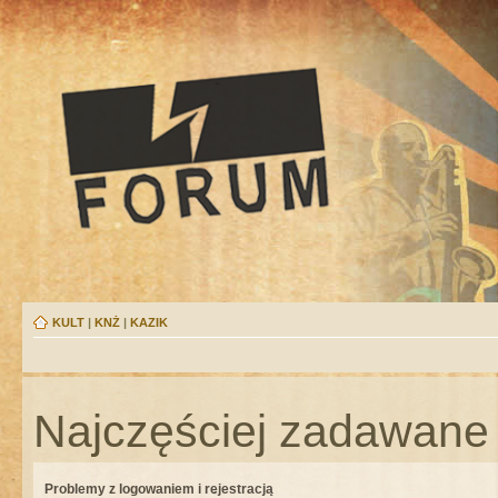
KULT
|
KNŻ
|
KAZIK
Najczęściej zadawane 
Problemy z logowaniem i rejestracją