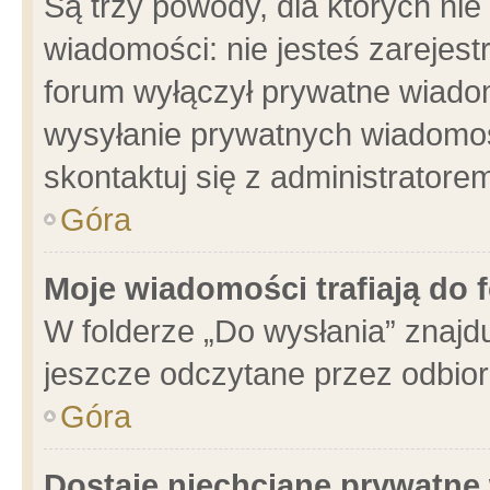
Są trzy powody, dla których n
wiadomości: nie jesteś zarejest
forum wyłączył prywatne wiadom
wysyłanie prywatnych wiadomości
skontaktuj się z administratore
Góra
Moje wiadomości trafiają do 
W folderze „Do wysłania” znajdu
jeszcze odczytane przez odbior
Góra
Dostaję niechciane prywatne