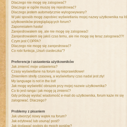
Dlaczego nie mogę się zalogować?
Dlaczego w ogóle muszę się rejestrować?
Dlaczego jestem automatycznie wylogowywany?
W jaki sposób mogę zapobiec wyświetlaniu mojej nazwy użytkownika na liś
użytkowników przeglądających forum?
Zapomniałem hasła!
Zarejestrowałem się, ale nie mogę się zalogować!
Zarejestrowałem się jakiś czas temu, ale nie mogę się teraz zalogować!?!
Czym jest COPPA?
Dlaczego nie mogę się zarejestrować?
Co robi funkcja „Usuń ciasteczka”?
Preferencje i ustawienia użytkowników
Jak zmienić moje ustawienia?
Czasy wyświetlane na forum są nieprawidłowe!
Zmieniłem strefę czasową, a wyświetlany czas nadal jest zły!
My language is not in the list!
Jak mogę wyświetlić obrazek przy mojej nazwie użytkownika?
Co to jest ranga i jak mogę ją zmienić?
Gdy próbuję wysłać wiadomość e-mail do użytkownika, forum każe mi się
zalogować. Dlaczego?
Problemy z pisaniem
Jak utworzyć nowy wątek na forum?
Jak edytować lub usunąć post?
Jak dodawać podpis do moich postów?