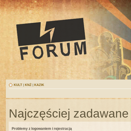
KULT
|
KNŻ
|
KAZIK
Najczęściej zadawane 
Problemy z logowaniem i rejestracją