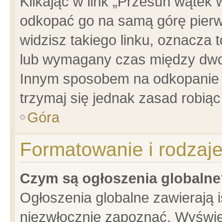
Klikając w link „Przesuń wątek
odkopać go na samą górę pierwsz
widzisz takiego linku, oznacza 
lub wymagany czas między dwoma
Innym sposobem na odkopanie w
trzymaj się jednak zasad robiąc 
Góra
Formatowanie i rodzaj
Czym są ogłoszenia globalne
Ogłoszenia globalne zawierają is
niezwłocznie zapoznać. Wyświet