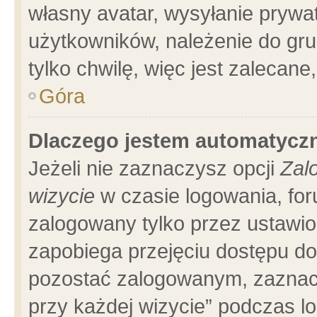
własny avatar, wysyłanie prywa
użytkowników, należenie do gru
tylko chwilę, więc jest zalecane
Góra
Dlaczego jestem automatyc
Jeżeli nie zaznaczysz opcji
Zal
wizycie
w czasie logowania, for
zalogowany tylko przez ustawio
zapobiega przejęciu dostępu d
pozostać zalogowanym, zaznacz
przy każdej wizycie” podczas l