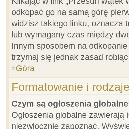
Klikając w link „Przesuń wątek
odkopać go na samą górę pierwsz
widzisz takiego linku, oznacza 
lub wymagany czas między dwoma
Innym sposobem na odkopanie w
trzymaj się jednak zasad robiąc 
Góra
Formatowanie i rodzaj
Czym są ogłoszenia globalne
Ogłoszenia globalne zawierają is
niezwłocznie zapoznać. Wyświet