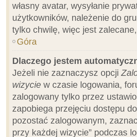
własny avatar, wysyłanie prywa
użytkowników, należenie do gru
tylko chwilę, więc jest zalecane
Góra
Dlaczego jestem automatyc
Jeżeli nie zaznaczysz opcji
Zal
wizycie
w czasie logowania, for
zalogowany tylko przez ustawio
zapobiega przejęciu dostępu d
pozostać zalogowanym, zaznacz
przy każdej wizycie” podczas l