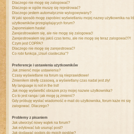
Dlaczego nie mogę się zalogować?
Dlaczego w ogóle muszę się rejestrować?
Dlaczego jestem automatycznie wylogowywany?
W jaki sposób mogę zapobiec wyświetlaniu mojej nazwy użytkownika na liś
użytkowników przeglądających forum?
Zapomniałem hasła!
Zarejestrowałem się, ale nie mogę się zalogować!
Zarejestrowałem się jakiś czas temu, ale nie mogę się teraz zalogować!?!
Czym jest COPPA?
Dlaczego nie mogę się zarejestrować?
Co robi funkcja „Usuń ciasteczka”?
Preferencje i ustawienia użytkowników
Jak zmienić moje ustawienia?
Czasy wyświetlane na forum są nieprawidłowe!
Zmieniłem strefę czasową, a wyświetlany czas nadal jest zły!
My language is not in the list!
Jak mogę wyświetlić obrazek przy mojej nazwie użytkownika?
Co to jest ranga i jak mogę ją zmienić?
Gdy próbuję wysłać wiadomość e-mail do użytkownika, forum każe mi się
zalogować. Dlaczego?
Problemy z pisaniem
Jak utworzyć nowy wątek na forum?
Jak edytować lub usunąć post?
Jak dodawać podpis do moich postów?