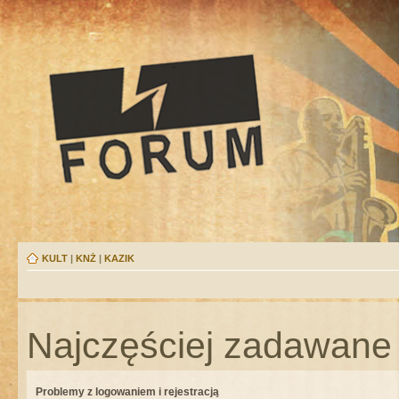
KULT
|
KNŻ
|
KAZIK
Najczęściej zadawane 
Problemy z logowaniem i rejestracją