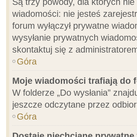
Są trzy powody, dla których n
wiadomości: nie jesteś zarejest
forum wyłączył prywatne wiadom
wysyłanie prywatnych wiadomości
skontaktuj się z administratore
Góra
Moje wiadomości trafiają do 
W folderze „Do wysłania” znajdu
jeszcze odczytane przez odbior
Góra
Dostaję niechciane prywatne