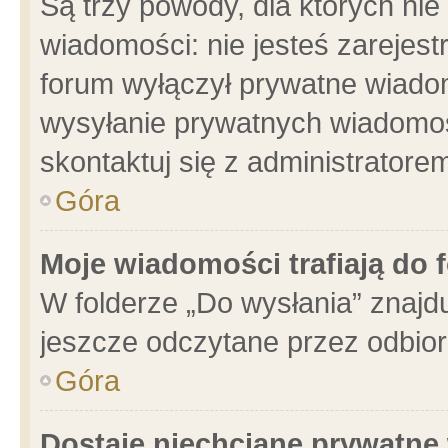
Są trzy powody, dla których n
wiadomości: nie jesteś zarejest
forum wyłączył prywatne wiadom
wysyłanie prywatnych wiadomości
skontaktuj się z administratore
Góra
Moje wiadomości trafiają do 
W folderze „Do wysłania” znajdu
jeszcze odczytane przez odbior
Góra
Dostaję niechciane prywatne