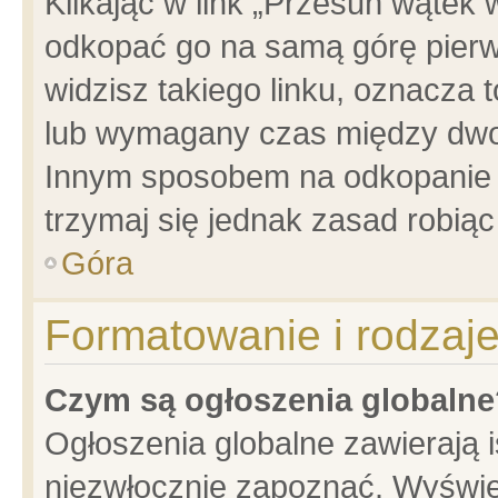
Klikając w link „Przesuń wątek
odkopać go na samą górę pierwsz
widzisz takiego linku, oznacza 
lub wymagany czas między dwoma
Innym sposobem na odkopanie w
trzymaj się jednak zasad robiąc 
Góra
Formatowanie i rodzaj
Czym są ogłoszenia globalne
Ogłoszenia globalne zawierają is
niezwłocznie zapoznać. Wyświet