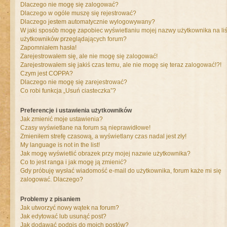
Dlaczego nie mogę się zalogować?
Dlaczego w ogóle muszę się rejestrować?
Dlaczego jestem automatycznie wylogowywany?
W jaki sposób mogę zapobiec wyświetlaniu mojej nazwy użytkownika na liś
użytkowników przeglądających forum?
Zapomniałem hasła!
Zarejestrowałem się, ale nie mogę się zalogować!
Zarejestrowałem się jakiś czas temu, ale nie mogę się teraz zalogować!?!
Czym jest COPPA?
Dlaczego nie mogę się zarejestrować?
Co robi funkcja „Usuń ciasteczka”?
Preferencje i ustawienia użytkowników
Jak zmienić moje ustawienia?
Czasy wyświetlane na forum są nieprawidłowe!
Zmieniłem strefę czasową, a wyświetlany czas nadal jest zły!
My language is not in the list!
Jak mogę wyświetlić obrazek przy mojej nazwie użytkownika?
Co to jest ranga i jak mogę ją zmienić?
Gdy próbuję wysłać wiadomość e-mail do użytkownika, forum każe mi się
zalogować. Dlaczego?
Problemy z pisaniem
Jak utworzyć nowy wątek na forum?
Jak edytować lub usunąć post?
Jak dodawać podpis do moich postów?