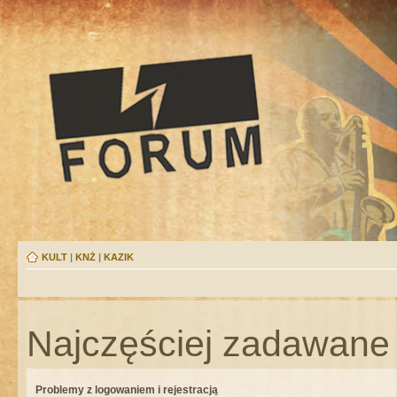
KULT
|
KNŻ
|
KAZIK
Najczęściej zadawane 
Problemy z logowaniem i rejestracją