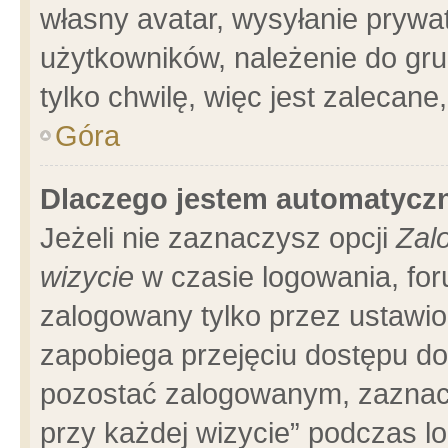
własny avatar, wysyłanie prywa
użytkowników, należenie do gru
tylko chwilę, więc jest zalecane
Góra
Dlaczego jestem automatyc
Jeżeli nie zaznaczysz opcji
Zal
wizycie
w czasie logowania, for
zalogowany tylko przez ustawio
zapobiega przejęciu dostępu d
pozostać zalogowanym, zaznacz
przy każdej wizycie” podczas l