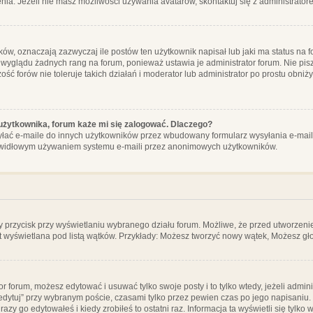
ia. Jeżeli nie masz możliwości używania avatarów, skontaktuj się z administrator
, oznaczają zazwyczaj ile postów ten użytkownik napisał lub jaki ma status na fo
 wyglądu żadnych rang na forum, ponieważ ustawia je administrator forum. Nie pisz
zość forów nie toleruje takich działań i moderator lub administrator po prostu obniż
użytkownika, forum każe mi się zalogować. Dlaczego?
ać e-maile do innych użytkowników przez wbudowany formularz wysyłania e-maili i t
rawidłowym używaniem systemu e-maili przez anonimowych użytkowników.
y przycisk przy wyświetlaniu wybranego działu forum. Możliwe, że przed utworzeni
t wyświetlana pod listą wątków. Przykłady: Możesz tworzyć nowy wątek, Możesz gło
or forum, możesz edytować i usuwać tylko swoje posty i to tylko wtedy, jeżeli admin
edytuj” przy wybranym poście, czasami tylko przez pewien czas po jego napisaniu. J
zy go edytowałeś i kiedy zrobiłeś to ostatni raz. Informacja ta wyświetli się tylko w