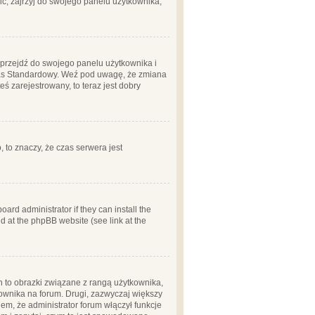
ć, zajrzyj do swojego panelu użytkownika;
m, przejdź do swojego panelu użytkownika i
zas Standardowy. Weź pod uwagę, że zmiana
ś zarejestrowany, to teraz jest dobry
, to znaczy, że czas serwera jest
ard administrator if they can install the
d at the phpBB website (see link at the
h to obrazki związane z rangą użytkownika,
kownika na forum. Drugi, zazwyczaj większy
em, że administrator forum włączył funkcje