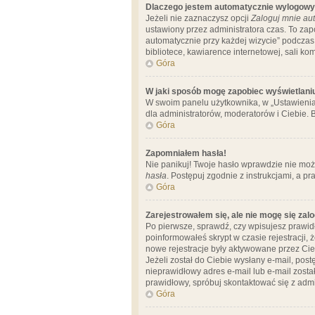
Dlaczego jestem automatycznie wylogow
Jeżeli nie zaznaczysz opcji
Zaloguj mnie aut
ustawiony przez administratora czas. To za
automatycznie przy każdej wizycie” podczas 
bibliotece, kawiarence internetowej, sali komp
Góra
W jaki sposób mogę zapobiec wyświetlani
W swoim panelu użytkownika, w „Ustawienia
dla administratorów, moderatorów i Ciebie. B
Góra
Zapomniałem hasła!
Nie panikuj! Twoje hasło wprawdzie nie moż
hasła
. Postępuj zgodnie z instrukcjami, a 
Góra
Zarejestrowałem się, ale nie mogę się zal
Po pierwsze, sprawdź, czy wpisujesz prawidł
poinformowałeś skrypt w czasie rejestracji, 
nowe rejestracje były aktywowane przez Cieb
Jeżeli został do Ciebie wysłany e-mail, pos
nieprawidłowy adres e-mail lub e-mail został
prawidłowy, spróbuj skontaktować się z admi
Góra