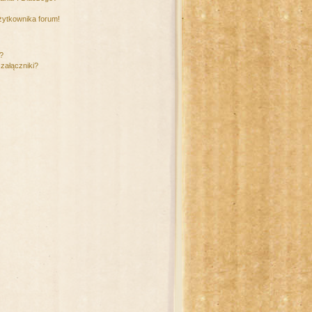
żytkownika forum!
m?
załączniki?