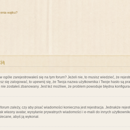
zenia wątku?
cją
ogóle zarejestrowałeś się na tym forum? Jeżeli nie, to musisz wiedzieć, że rejestr
esz się zalogować, to upewnij się, że Twoja nazwa użytkownika i Twoje hasło są praw
e nie zostałeś zbanowany. Jest też możliwe, że problem powoduje błędna konfigura
a forum zależy, czy aby pisać wiadomości konieczna jest rejestracja. Jednakże reje
jak własny avatar, wysyłanie prywatnych wiadomości i e-maili do innych użytkownik
zalecane, abyś ją wykonał.