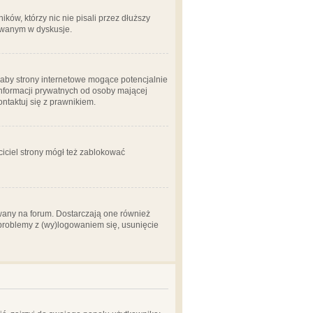
ów, którzy nic nie pisali przez dłuższy
żowanym w dyskusje.
aby strony internetowe mogące potencjalnie
informacji prywatnych od osoby mającej
ontaktuj się z prawnikiem.
ciciel strony mógł też zablokować
wany na forum. Dostarczają one również
z problemy z (wy)logowaniem się, usunięcie