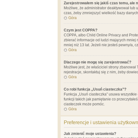
Zarejestrowałem się jakiś czas temu, ale 
Możliwe, że administrator deaktywował lub u
czas, żeby zmniejszyć wielkość bazy danych.
Góra
Czym jest COPPA?
COPPA, albo Child Online Privacy and Prote
zbierać informacje od ludzi mających mniej
mniej niż 13 lat. Jeżeli nie jesteś pewny/a,
Góra
Dlaczego nie mogę się zarejestrować?
Możliwe jest, że właściciel strony zbanował
rejestracje, skontaktuj się z nim, żeby dowie
Góra
Co robi funkcja „Usuń ciasteczka”?
Funkcja „Usuń ciasteczka” usuwa wszystkie 
funkcji takich jak pamiętanie co przeczytałe
ciasteczek może pomóc.
Góra
Preferencje i ustawienia użytkow
Jak zmienić moje ustawienia?