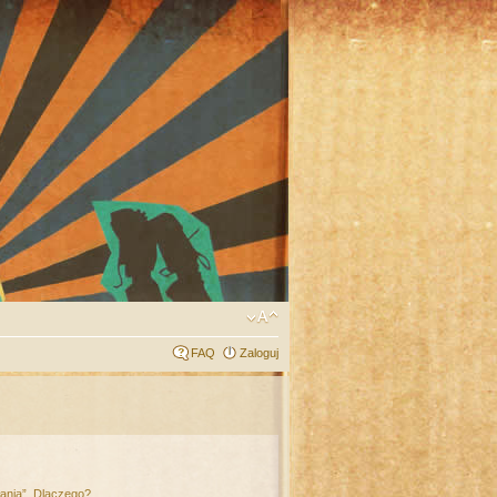
FAQ
Zaloguj
łania”. Dlaczego?