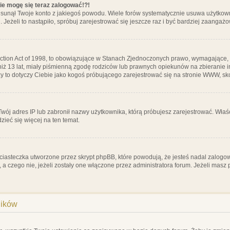
nie mogę się teraz zalogować!?!
sunął Twoje konto z jakiegoś powodu. Wiele forów systematycznie usuwa użytkownik
 Jeżeli to nastąpiło, spróbuj zarejestrować się jeszcze raz i być bardziej zaanga
ction Act of 1998, to obowiązujące w Stanach Zjednoczonych prawo, wymagające, 
 niż 13 lat, miały piśmienną zgodę rodziców lub prawnych opiekunów na zbieranie 
 czy to dotyczy Ciebie jako kogoś próbującego zarejestrować się na stronie WWW, sk
 Twój adres IP lub zabronił nazwy użytkownika, którą próbujesz zarejestrować. Właś
dzieć się więcej na ten temat.
ciasteczka utworzone przez skrypt phpBB, które powodują, że jesteś nadal zalogo
ś, a czego nie, jeżeli zostały one włączone przez administratora forum. Jeżeli mas
ników