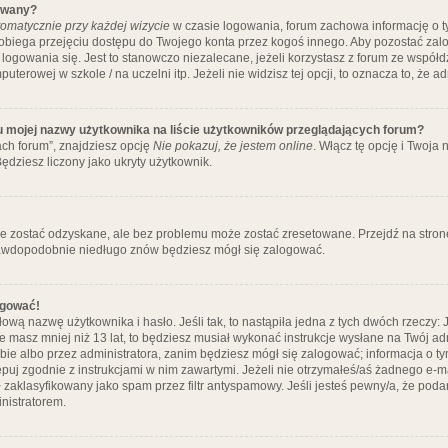
ywany?
omatycznie przy każdej wizycie
w czasie logowania, forum zachowa informację o ty
pobiega przejęciu dostępu do Twojego konta przez kogoś innego. Aby pozostać za
logowania się. Jest to stanowczo niezalecane, jeżeli korzystasz z forum ze współ
uterowej w szkole / na uczelni itp. Jeżeli nie widzisz tej opcji, to oznacza to, że a
u mojej nazwy użytkownika na liście użytkowników przeglądających forum?
ch forum”, znajdziesz opcję
Nie pokazuj, że jestem online
. Włącz tę opcję i Twoja
ędziesz liczony jako ukryty użytkownik.
e zostać odzyskane, ale bez problemu może zostać zresetowane. Przejdź na stronę 
prawdopodobnie niedługo znów będziesz mógł się zalogować.
ogować!
ową nazwę użytkownika i hasło. Jeśli tak, to nastąpiła jedna z tych dwóch rzeczy: 
że masz mniej niż 13 lat, to będziesz musiał wykonać instrukcje wysłane na Twój ad
ie albo przez administratora, zanim będziesz mógł się zalogować; informacja o tym
tępuj zgodnie z instrukcjami w nim zawartymi. Jeżeli nie otrzymałeś/aś żadnego e
 zaklasyfikowany jako spam przez filtr antyspamowy. Jeśli jesteś pewny/a, że poda
nistratorem.