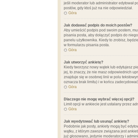
jeśli moderator lub administrator edytował 
postów, gdy ktoś już na nie odpowiedział.
Góra
Jak dodawać podpis do moich postów?
Aby umieścić podpis pod swoim postem, mus
pisania posta, aby dołączyć podpis do nie
panelu użytkownika. Kiedy to zrobisz, będ
w formularzu pisania posta.
Góra
Jak utworzyć ankietę?
Kiedy tworzysz nowy wątek lub edytujesz pier
jej, to znaczy, że nie masz odpowiednich up
znajduje się w osobnej linii w polu tekstow
oznacza brak limitu) i w końcu zadecydować
Góra
Dlaczego nie mogę wybrać więcej opcji?
Limit opcji w ankiecie jest ustalany przez ad
Góra
Jak wyedytować lub usunąć ankietę?
Podobnie jak posty, ankiety mogą być edytow
wątku, z którym zawsze związana jest ankieta
już głosowano, jedynie moderatorzy i admini