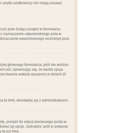
 że zwykli użytkownicy nie mogą usuwać
aczyć pole
Dołącz podpis
w formularzu
zez zaznaczenie odpowiedniego pola w
 odznaczanie wspomnianego wcześniej pola
iżej głównego formularza; jeśli nie widzisz
ich pól, upewniając się, że każda opcja
czas trwania ankiety wyrażony w dniach (0
a to limit, skontaktuj się z administratorem.
tę, przejdź do edycji pierwszego posta w
tować jej opcje. Jednakże, jeśli w ankiecie
ta już trwa.