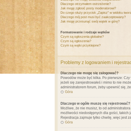
Dlaczego otrzymałem ostrzeżenie?
Jak mogę zgłosić posty moderatorowi?
Do czego służy przycisk „Zapisz” w widoku twor
Dlaczego mój post musi być zaakceptowany?
Jak mogę przesunąć swój wątek w górę?
Formatowanie i rodzaje wątków
Czym są ogłoszenia globalne?
Czym są ogłoszenia?
Czym są wątki przyklejone?
Problemy z logowaniem i rejestra
Dlaczego nie mogę się zalogować?
Powodów może być kilka. Po pierwsze: Czy w 
jeżeli się zarejestrowałeś i mimo to nie moż
administratorem forum, żeby upewnić się, ż
Góra
Dlaczego w ogóle muszę się rejestrować?
Możliwe, że nie musisz, to od administrator
możliwości niedostępnych dla gości, takich 
Rejestracja zajmuje tylko chwilę, więc jest 
Góra