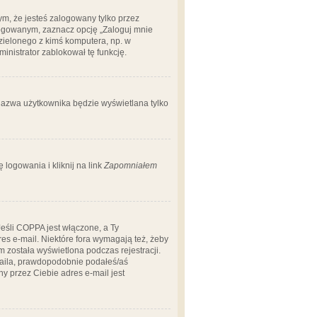
m, że jesteś zalogowany tylko przez
logowanym, zaznacz opcję „Zaloguj mnie
dzielonego z kimś komputera, np. w
dministrator zablokował tę funkcję.
 nazwa użytkownika będzie wyświetlana tylko
logowania i kliknij na link
Zapomniałem
Jeśli COPPA jest włączone, a Ty
res e-mail. Niektóre fora wymagają też, żeby
 została wyświetlona podczas rejestracji.
-maila, prawdopodobnie podałeś/aś
ny przez Ciebie adres e-mail jest