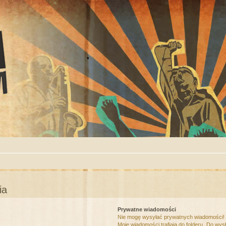
ia
Prywatne wiadomości
Nie mogę wysyłać prywatnych wiadomości!
Moje wiadomości trafiają do folderu „Do wys