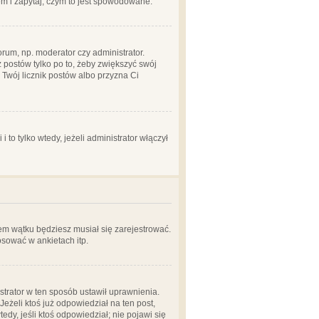
em i zapytaj, czym to jest spowodowane.
rum, np. moderator czy administrator.
 postów tylko po to, żeby zwiększyć swój
y Twój licznik postów albo przyzna Ci
o tylko wtedy, jeżeli administrator włączył
em wątku będziesz musiał się zarejestrować.
sować w ankietach itp.
istrator w ten sposób ustawił uprawnienia.
eżeli ktoś już odpowiedział na ten post,
tedy, jeśli ktoś odpowiedział; nie pojawi się