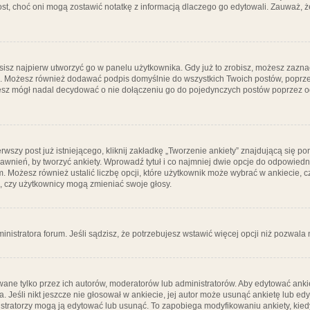
post, choć oni mogą zostawić notatkę z informacją dlaczego go edytowali. Zauważ,
isz najpierw utworzyć go w panelu użytkownika. Gdy już to zrobisz, możesz zazn
go. Możesz również dodawać podpis domyślnie do wszystkich Twoich postów, popr
ziesz mógł nadal decydować o nie dołączeniu go do pojedynczych postów poprzez
wszy post już istniejącego, kliknij zakładkę „Tworzenie ankiety” znajdującą się pon
rawnień, by tworzyć ankiety. Wprowadź tytuł i co najmniej dwie opcje do odpowiedn
ym. Możesz również ustalić liczbę opcji, które użytkownik może wybrać w ankiecie, 
, czy użytkownicy mogą zmieniać swoje głosy.
ministratora forum. Jeśli sądzisz, że potrzebujesz wstawić więcej opcji niż pozwala n
ane tylko przez ich autorów, moderatorów lub administratorów. Aby edytować ankie
. Jeśli nikt jeszcze nie głosował w ankiecie, jej autor może usunąć ankietę lub edy
stratorzy mogą ją edytować lub usunąć. To zapobiega modyfikowaniu ankiety, kiedy 