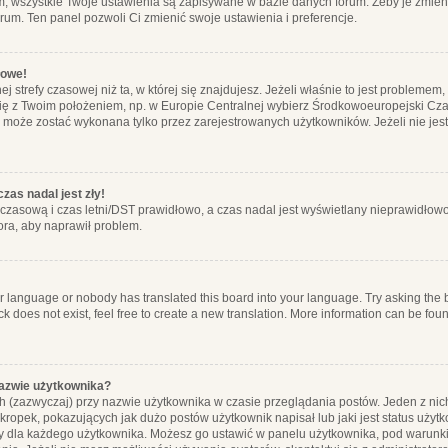
m, wszystkie Twoje ustawienia są zapisywane w bazie danych forum. Żeby je zmieni
orum. Ten panel pozwoli Ci zmienić swoje ustawienia i preferencje.
łowe!
j strefy czasowej niż ta, w której się znajdujesz. Jeżeli właśnie to jest probleme
się z Twoim położeniem, np. w Europie Centralnej wybierz Środkowoeuropejski C
, może zostać wykonana tylko przez zarejestrowanych użytkowników. Jeżeli nie jeste
zas nadal jest zły!
ę czasową i czas letni/DST prawidłowo, a czas nadal jest wyświetlany nieprawidłowo
ora, aby naprawił problem.
ur language or nobody has translated this board into your language. Try asking the bo
 does not exist, feel free to create a new translation. More information can be foun
nazwie użytkownika?
h (zazwyczaj) przy nazwie użytkownika w czasie przeglądania postów. Jeden z nic
ropek, pokazujących jak dużo postów użytkownik napisał lub jaki jest status użyt
alny dla każdego użytkownika. Możesz go ustawić w panelu użytkownika, pod warunki