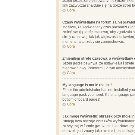
Jeżeli jesteś zarejestrowanym użytkownikie
link zazwyczaj znajduje się na górze stron f
Góra
Czasy wyświetlane na forum są nieprawid
Możliwe, że wyświetlany czas pochodzi z inne
zmień swoją strefę czasową, aby zgadzała 
strefy czasowej, tak jak większości ustawień
moment na to, żeby się zarejestrować.
Góra
Zmieniłem strefę czasową, a wyświetlany c
Jeżeli jesteś pewny/a, że ustawiłeś/aś stref
nieprawidłowy. Poinformuj o tym administrat
Góra
My language is not in the list!
Either the administrator has not installed yo
language pack you need. If the language pack
bottom of board pages).
Góra
Jak mogę wyświetlić obrazek przy mojej 
Istnieją dwa rodzaje obrazków wyświetlanyc
zazwyczaj w formie gwiazdek, bloczków czy k
obrazek, jest znany jako avatar i jest unik