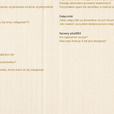
Dostaję niechciane prywatne wiadomości!
 nazwy użytkownika na liście użytkowników
Otrzymałem spam lub obraźliwy e-mail od u
Załączniki
Jakie załączniki są dozwolone na tym foru
ę się teraz zalogować!?!
Jak znaleźć wszystkie dodane przeze mnie 
Sprawy phpBB3
Kto napisał ten skrypt?
Dlaczego funkcja X nie jest dostępna?
al jest zły!
użytkownika?
nika, forum każe mi się zalogować.