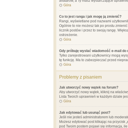
avatarów, a Ty masz wystarczające uprawnien
Góra
Co to jest ranga i jak mogę ją zmienić?
Rangi, wyświetlane pod nazwami użytkowników
Ogólnie to nie możesz tak po prostu zmienić
licznik postów i przez to swoją rangę. Więks
ostrzeżenie.
Góra
Gdy próbuję wysłać wiadomość e-mail do 
Tylko zarejestrowani użytkownicy mogą wysył
tę funkcję. Ma to zabezpieczać przed niep
Góra
Problemy z pisaniem
Jak utworzyć nowy wątek na forum?
Aby utworzyć nowy wątek, kliknij na właściw
Lista Twoich uprawnień w każdym dziale jes
Góra
Jak edytować lub usunąć post?
Jeśli nie jesteś administratorem lub moderat
Możesz edytować post klikając na przycisk „
pod Twoim postem pojawi się informacja, ile ra