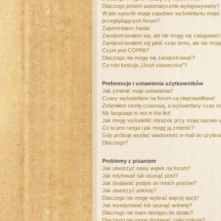
Dlaczego jestem automatycznie wylogowywany?
W jaki sposób mogę zapobiec wyświetlaniu mojej
przeglądających forum?
Zapomniałem hasła!
Zarejestrowałem się, ale nie mogę się zalogować!
Zarejestrowałem się jakiś czas temu, ale nie mog
Czym jest COPPA?
Dlaczego nie mogę się zarejestrować?
Co robi funkcja „Usuń ciasteczka”?
Preferencje i ustawienia użytkowników
Jak zmienić moje ustawienia?
Czasy wyświetlane na forum są nieprawidłowe!
Zmieniłem strefę czasową, a wyświetlany czas nad
My language is not in the list!
Jak mogę wyświetlić obrazek przy mojej nazwie 
Co to jest ranga i jak mogę ją zmienić?
Gdy próbuję wysłać wiadomość e-mail do użytkow
Dlaczego?
Problemy z pisaniem
Jak utworzyć nowy wątek na forum?
Jak edytować lub usunąć post?
Jak dodawać podpis do moich postów?
Jak utworzyć ankietę?
Dlaczego nie mogę wybrać więcej opcji?
Jak wyedytować lub usunąć ankietę?
Dlaczego nie mam dostępu do działu?
Dlaczego nie mogę dodawać załączników?