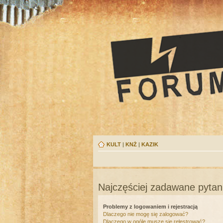
KULT
|
KNŻ
|
KAZIK
Najczęściej zadawane pytan
Problemy z logowaniem i rejestracją
Dlaczego nie mogę się zalogować?
Dlaczego w ogóle muszę się rejestrować?