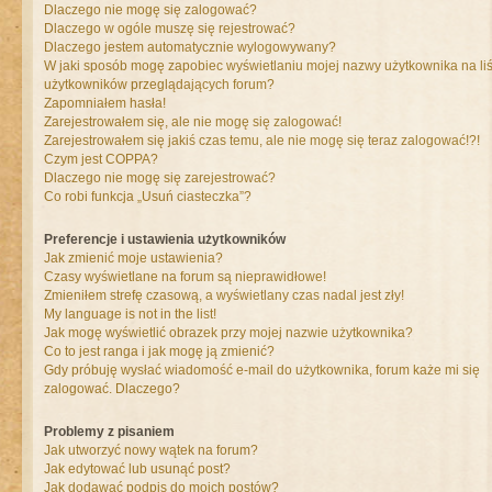
Dlaczego nie mogę się zalogować?
Dlaczego w ogóle muszę się rejestrować?
Dlaczego jestem automatycznie wylogowywany?
W jaki sposób mogę zapobiec wyświetlaniu mojej nazwy użytkownika na liś
użytkowników przeglądających forum?
Zapomniałem hasła!
Zarejestrowałem się, ale nie mogę się zalogować!
Zarejestrowałem się jakiś czas temu, ale nie mogę się teraz zalogować!?!
Czym jest COPPA?
Dlaczego nie mogę się zarejestrować?
Co robi funkcja „Usuń ciasteczka”?
Preferencje i ustawienia użytkowników
Jak zmienić moje ustawienia?
Czasy wyświetlane na forum są nieprawidłowe!
Zmieniłem strefę czasową, a wyświetlany czas nadal jest zły!
My language is not in the list!
Jak mogę wyświetlić obrazek przy mojej nazwie użytkownika?
Co to jest ranga i jak mogę ją zmienić?
Gdy próbuję wysłać wiadomość e-mail do użytkownika, forum każe mi się
zalogować. Dlaczego?
Problemy z pisaniem
Jak utworzyć nowy wątek na forum?
Jak edytować lub usunąć post?
Jak dodawać podpis do moich postów?