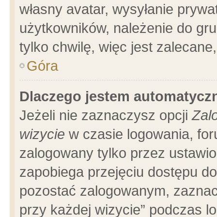
własny avatar, wysyłanie prywa
użytkowników, należenie do gru
tylko chwilę, więc jest zalecane
Góra
Dlaczego jestem automatyc
Jeżeli nie zaznaczysz opcji
Zal
wizycie
w czasie logowania, for
zalogowany tylko przez ustawio
zapobiega przejęciu dostępu d
pozostać zalogowanym, zaznacz
przy każdej wizycie” podczas l