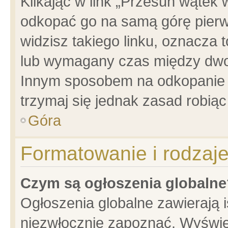
Klikając w link „Przesuń wątek
odkopać go na samą górę pierwsz
widzisz takiego linku, oznacza 
lub wymagany czas między dwoma
Innym sposobem na odkopanie w
trzymaj się jednak zasad robiąc 
Góra
Formatowanie i rodzaj
Czym są ogłoszenia globalne
Ogłoszenia globalne zawierają is
niezwłocznie zapoznać. Wyświet