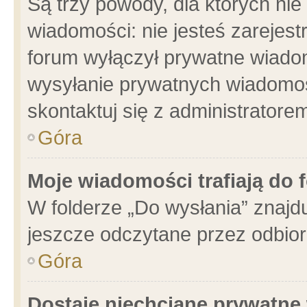
Są trzy powody, dla których n
wiadomości: nie jesteś zarejest
forum wyłączył prywatne wiadom
wysyłanie prywatnych wiadomości
skontaktuj się z administratore
Góra
Moje wiadomości trafiają do 
W folderze „Do wysłania” znajdu
jeszcze odczytane przez odbior
Góra
Dostaję niechciane prywatne