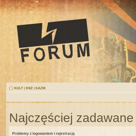
KULT
|
KNŻ
|
KAZIK
Najczęściej zadawane 
Problemy z logowaniem i rejestracją