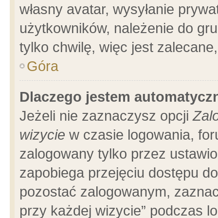
własny avatar, wysyłanie prywa
użytkowników, należenie do gru
tylko chwilę, więc jest zalecane
Góra
Dlaczego jestem automatyc
Jeżeli nie zaznaczysz opcji
Zal
wizycie
w czasie logowania, for
zalogowany tylko przez ustawio
zapobiega przejęciu dostępu d
pozostać zalogowanym, zaznacz
przy każdej wizycie” podczas l