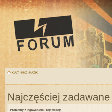
KULT
|
KNŻ
|
KAZIK
Najczęściej zadawane 
Problemy z logowaniem i rejestracją