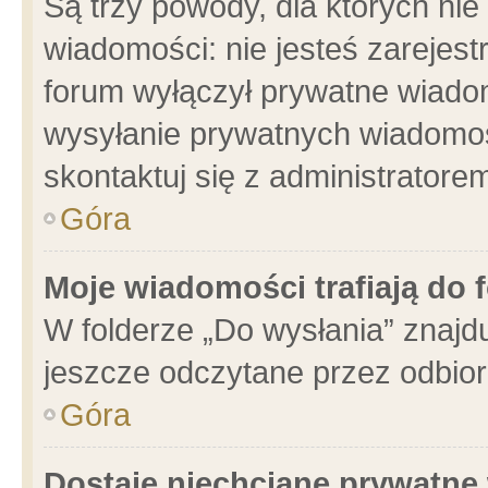
Są trzy powody, dla których n
wiadomości: nie jesteś zarejest
forum wyłączył prywatne wiadom
wysyłanie prywatnych wiadomości
skontaktuj się z administratore
Góra
Moje wiadomości trafiają do 
W folderze „Do wysłania” znajdu
jeszcze odczytane przez odbior
Góra
Dostaję niechciane prywatne