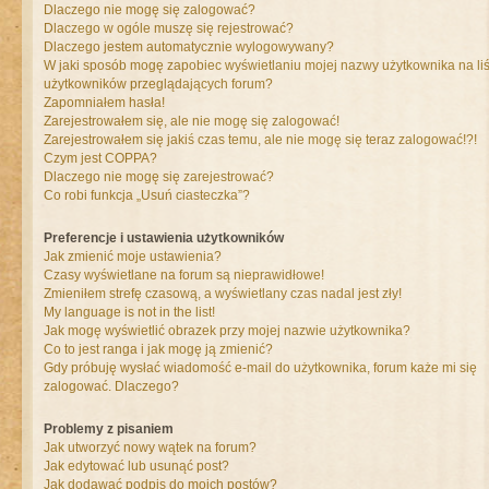
Dlaczego nie mogę się zalogować?
Dlaczego w ogóle muszę się rejestrować?
Dlaczego jestem automatycznie wylogowywany?
W jaki sposób mogę zapobiec wyświetlaniu mojej nazwy użytkownika na liś
użytkowników przeglądających forum?
Zapomniałem hasła!
Zarejestrowałem się, ale nie mogę się zalogować!
Zarejestrowałem się jakiś czas temu, ale nie mogę się teraz zalogować!?!
Czym jest COPPA?
Dlaczego nie mogę się zarejestrować?
Co robi funkcja „Usuń ciasteczka”?
Preferencje i ustawienia użytkowników
Jak zmienić moje ustawienia?
Czasy wyświetlane na forum są nieprawidłowe!
Zmieniłem strefę czasową, a wyświetlany czas nadal jest zły!
My language is not in the list!
Jak mogę wyświetlić obrazek przy mojej nazwie użytkownika?
Co to jest ranga i jak mogę ją zmienić?
Gdy próbuję wysłać wiadomość e-mail do użytkownika, forum każe mi się
zalogować. Dlaczego?
Problemy z pisaniem
Jak utworzyć nowy wątek na forum?
Jak edytować lub usunąć post?
Jak dodawać podpis do moich postów?