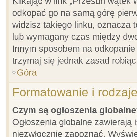
Klikając w link „Przesuń wątek
odkopać go na samą górę pierwsz
widzisz takiego linku, oznacza 
lub wymagany czas między dwoma
Innym sposobem na odkopanie w
trzymaj się jednak zasad robiąc 
Góra
Formatowanie i rodzaj
Czym są ogłoszenia globalne
Ogłoszenia globalne zawierają is
niezwłocznie zapoznać. Wyświet