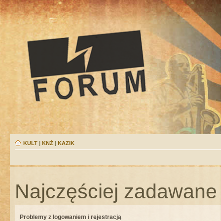
KULT
|
KNŻ
|
KAZIK
Najczęściej zadawane 
Problemy z logowaniem i rejestracją