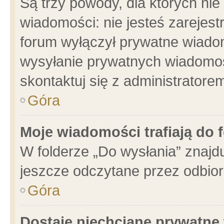
Są trzy powody, dla których n
wiadomości: nie jesteś zarejest
forum wyłączył prywatne wiadom
wysyłanie prywatnych wiadomości
skontaktuj się z administratore
Góra
Moje wiadomości trafiają do 
W folderze „Do wysłania” znajdu
jeszcze odczytane przez odbior
Góra
Dostaję niechciane prywatne