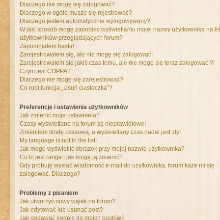
Dlaczego nie mogę się zalogować?
Dlaczego w ogóle muszę się rejestrować?
Dlaczego jestem automatycznie wylogowywany?
W jaki sposób mogę zapobiec wyświetlaniu mojej nazwy użytkownika na liś
użytkowników przeglądających forum?
Zapomniałem hasła!
Zarejestrowałem się, ale nie mogę się zalogować!
Zarejestrowałem się jakiś czas temu, ale nie mogę się teraz zalogować!?!
Czym jest COPPA?
Dlaczego nie mogę się zarejestrować?
Co robi funkcja „Usuń ciasteczka”?
Preferencje i ustawienia użytkowników
Jak zmienić moje ustawienia?
Czasy wyświetlane na forum są nieprawidłowe!
Zmieniłem strefę czasową, a wyświetlany czas nadal jest zły!
My language is not in the list!
Jak mogę wyświetlić obrazek przy mojej nazwie użytkownika?
Co to jest ranga i jak mogę ją zmienić?
Gdy próbuję wysłać wiadomość e-mail do użytkownika, forum każe mi się
zalogować. Dlaczego?
Problemy z pisaniem
Jak utworzyć nowy wątek na forum?
Jak edytować lub usunąć post?
Jak dodawać podpis do moich postów?