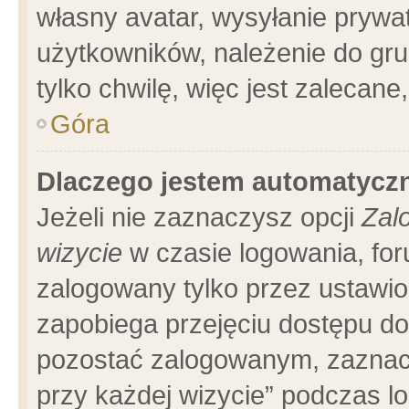
własny avatar, wysyłanie prywa
użytkowników, należenie do gru
tylko chwilę, więc jest zalecane
Góra
Dlaczego jestem automatyc
Jeżeli nie zaznaczysz opcji
Zal
wizycie
w czasie logowania, for
zalogowany tylko przez ustawio
zapobiega przejęciu dostępu d
pozostać zalogowanym, zaznacz
przy każdej wizycie” podczas l