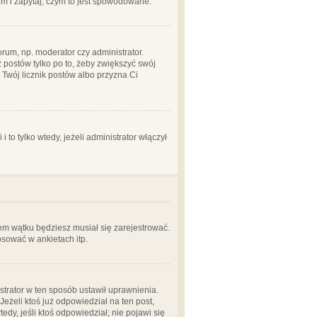
em i zapytaj, czym to jest spowodowane.
rum, np. moderator czy administrator.
 postów tylko po to, żeby zwiększyć swój
y Twój licznik postów albo przyzna Ci
o tylko wtedy, jeżeli administrator włączył
em wątku będziesz musiał się zarejestrować.
sować w ankietach itp.
istrator w ten sposób ustawił uprawnienia.
eżeli ktoś już odpowiedział na ten post,
tedy, jeśli ktoś odpowiedział; nie pojawi się