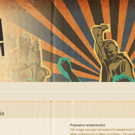
ia
Prywatne wiadomości
Nie mogę wysyłać prywatnych wiadomości!
Moje wiadomości trafiają do folderu „Do wys