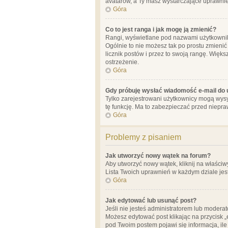
avatarów, a Ty masz wystarczające uprawnien
Góra
Co to jest ranga i jak mogę ją zmienić?
Rangi, wyświetlane pod nazwami użytkowników
Ogólnie to nie możesz tak po prostu zmienić
licznik postów i przez to swoją rangę. Więks
ostrzeżenie.
Góra
Gdy próbuję wysłać wiadomość e-mail do 
Tylko zarejestrowani użytkownicy mogą wysył
tę funkcję. Ma to zabezpieczać przed niep
Góra
Problemy z pisaniem
Jak utworzyć nowy wątek na forum?
Aby utworzyć nowy wątek, kliknij na właściw
Lista Twoich uprawnień w każdym dziale jes
Góra
Jak edytować lub usunąć post?
Jeśli nie jesteś administratorem lub moderat
Możesz edytować post klikając na przycisk „
pod Twoim postem pojawi się informacja, ile ra