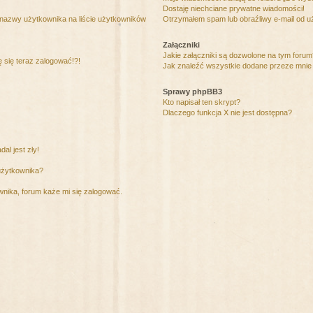
Dostaję niechciane prywatne wiadomości!
 nazwy użytkownika na liście użytkowników
Otrzymałem spam lub obraźliwy e-mail od u
Załączniki
Jakie załączniki są dozwolone na tym foru
ę się teraz zalogować!?!
Jak znaleźć wszystkie dodane przeze mnie 
Sprawy phpBB3
Kto napisał ten skrypt?
Dlaczego funkcja X nie jest dostępna?
al jest zły!
użytkownika?
nika, forum każe mi się zalogować.