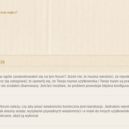
zenia wątku?
cją
ogóle zarejestrowałeś się na tym forum? Jeżeli nie, to musisz wiedzieć, że rejestr
esz się zalogować, to upewnij się, że Twoja nazwa użytkownika i Twoje hasło są praw
e nie zostałeś zbanowany. Jest też możliwe, że problem powoduje błędna konfigura
a forum zależy, czy aby pisać wiadomości konieczna jest rejestracja. Jednakże reje
jak własny avatar, wysyłanie prywatnych wiadomości i e-maili do innych użytkownik
zalecane, abyś ją wykonał.