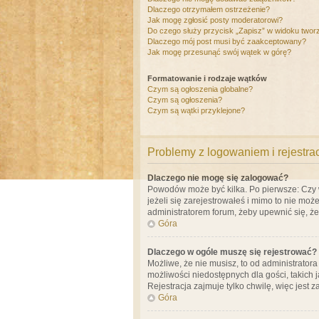
Dlaczego otrzymałem ostrzeżenie?
Jak mogę zgłosić posty moderatorowi?
Do czego służy przycisk „Zapisz” w widoku twor
Dlaczego mój post musi być zaakceptowany?
Jak mogę przesunąć swój wątek w górę?
Formatowanie i rodzaje wątków
Czym są ogłoszenia globalne?
Czym są ogłoszenia?
Czym są wątki przyklejone?
Problemy z logowaniem i rejestra
Dlaczego nie mogę się zalogować?
Powodów może być kilka. Po pierwsze: Czy w 
jeżeli się zarejestrowałeś i mimo to nie moż
administratorem forum, żeby upewnić się, ż
Góra
Dlaczego w ogóle muszę się rejestrować?
Możliwe, że nie musisz, to od administrator
możliwości niedostępnych dla gości, takich 
Rejestracja zajmuje tylko chwilę, więc jest 
Góra