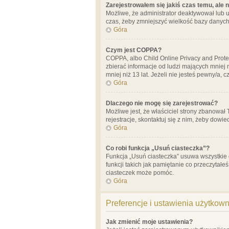
Zarejestrowałem się jakiś czas temu, ale 
Możliwe, że administrator deaktywował lub u
czas, żeby zmniejszyć wielkość bazy danych.
Góra
Czym jest COPPA?
COPPA, albo Child Online Privacy and Prote
zbierać informacje od ludzi mających mniej
mniej niż 13 lat. Jeżeli nie jesteś pewny/a,
Góra
Dlaczego nie mogę się zarejestrować?
Możliwe jest, że właściciel strony zbanował
rejestracje, skontaktuj się z nim, żeby dowie
Góra
Co robi funkcja „Usuń ciasteczka”?
Funkcja „Usuń ciasteczka” usuwa wszystkie 
funkcji takich jak pamiętanie co przeczytałe
ciasteczek może pomóc.
Góra
Preferencje i ustawienia użytkow
Jak zmienić moje ustawienia?