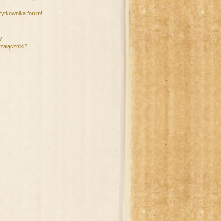
żytkownika forum!
m?
załączniki?