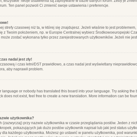
m, wszystkie Twoje ustawienia są zapisywane w bazie danych forum. Żeby je zmieni
orum. Ten panel pozwoli Ci zmienić swoje ustawienia i preferencje.
łowe!
j strefy czasowej niż ta, w której się znajdujesz. Jeżeli właśnie to jest probleme
się z Twoim położeniem, np. w Europie Centralnej wybierz Środkowoeuropejski C
, może zostać wykonana tylko przez zarejestrowanych użytkowników. Jeżeli nie jeste
zas nadal jest zły!
ę czasową i czas letni/DST prawidłowo, a czas nadal jest wyświetlany nieprawidłowo
ora, aby naprawił problem.
ur language or nobody has translated this board into your language. Try asking the bo
 does not exist, feel free to create a new translation. More information can be foun
nazwie użytkownika?
h (zazwyczaj) przy nazwie użytkownika w czasie przeglądania postów. Jeden z nic
ropek, pokazujących jak dużo postów użytkownik napisał lub jaki jest status użyt
alny dla każdego użytkownika. Możesz go ustawić w panelu użytkownika, pod warunki