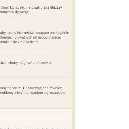
ów, którzy nic nie pisali przez dłuższy
żowanym w dyskusje.
aby strony internetowe mogące potencjalnie
informacji prywatnych od osoby mającej
ontaktuj się z prawnikiem.
ciciel strony mógł też zablokować
wany na forum. Dostarczają one również
z problemy z (wy)logowaniem się, usunięcie