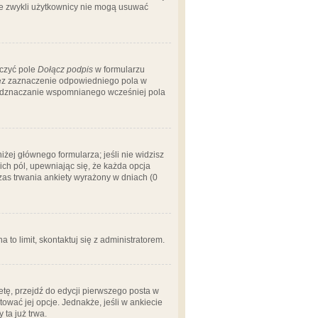
 że zwykli użytkownicy nie mogą usuwać
aczyć pole
Dołącz podpis
w formularzu
zez zaznaczenie odpowiedniego pola w
 odznaczanie wspomnianego wcześniej pola
iżej głównego formularza; jeśli nie widzisz
ich pól, upewniając się, że każda opcja
czas trwania ankiety wyrażony w dniach (0
a to limit, skontaktuj się z administratorem.
tę, przejdź do edycji pierwszego posta w
tować jej opcje. Jednakże, jeśli w ankiecie
ta już trwa.