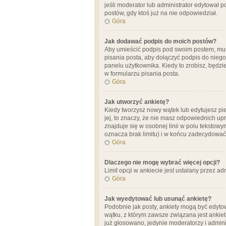
jeśli moderator lub administrator edytował 
postów, gdy ktoś już na nie odpowiedział.
Góra
Jak dodawać podpis do moich postów?
Aby umieścić podpis pod swoim postem, mus
pisania posta, aby dołączyć podpis do nie
panelu użytkownika. Kiedy to zrobisz, będ
w formularzu pisania posta.
Góra
Jak utworzyć ankietę?
Kiedy tworzysz nowy wątek lub edytujesz pier
jej, to znaczy, że nie masz odpowiednich up
znajduje się w osobnej linii w polu tekstow
oznacza brak limitu) i w końcu zadecydować
Góra
Dlaczego nie mogę wybrać więcej opcji?
Limit opcji w ankiecie jest ustalany przez ad
Góra
Jak wyedytować lub usunąć ankietę?
Podobnie jak posty, ankiety mogą być edytow
wątku, z którym zawsze związana jest ankieta
już głosowano, jedynie moderatorzy i admini