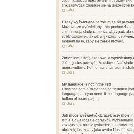
Jeżeli jesteś zarejestrowanym użytkownikie
link zazwyczaj znajduje się na górze stron f
Góra
Czasy wyświetlane na forum są nieprawid
Możliwe, że wyświetlany czas pochodzi z inne
zmień swoją strefę czasową, aby zgadzała 
strefy czasowej, tak jak większości ustawień
moment na to, żeby się zarejestrować.
Góra
Zmieniłem strefę czasową, a wyświetlany c
Jeżeli jesteś pewny/a, że ustawiłeś/aś stref
nieprawidłowy. Poinformuj o tym administrat
Góra
My language is not in the list!
Either the administrator has not installed yo
language pack you need. If the language pack
bottom of board pages).
Góra
Jak mogę wyświetlić obrazek przy mojej 
Istnieją dwa rodzaje obrazków wyświetlanyc
zazwyczaj w formie gwiazdek, bloczków czy k
obrazek, jest znany jako avatar i jest unik