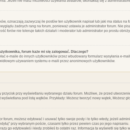
ia. Jeżeli nie masz możliwości używania avatarów, skontaktuj się z administrator
, oznaczają zazwyczaj ile postów ten użytkownik napisał lub jaki ma status na fo
 wyglądu żadnych rang na forum, ponieważ ustawia je administrator forum. Nie pisz
zość forów nie toleruje takich działań i moderator lub administrator po prostu obniż
użytkownika, forum każe mi się zalogować. Dlaczego?
ać e-maile do innych użytkowników przez wbudowany formularz wysyłania e-maili i t
rawidłowym używaniem systemu e-maili przez anonimowych użytkowników.
y przycisk przy wyświetlaniu wybranego działu forum. Możliwe, że przed utworzeni
t wyświetlana pod listą wątków. Przykłady: Możesz tworzyć nowy wątek, Możesz gło
or forum, możesz edytować i usuwać tylko swoje posty i to tylko wtedy, jeżeli admin
edytuj” przy wybranym poście, czasami tylko przez pewien czas po jego napisaniu. J
zy go edytowałeś i kiedy zrobiłeś to ostatni raz. Informacja ta wyświetli się tylko w