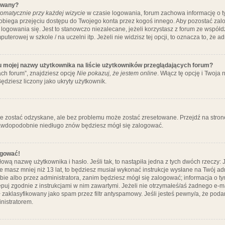
ywany?
omatycznie przy każdej wizycie
w czasie logowania, forum zachowa informację o ty
pobiega przejęciu dostępu do Twojego konta przez kogoś innego. Aby pozostać za
logowania się. Jest to stanowczo niezalecane, jeżeli korzystasz z forum ze współ
uterowej w szkole / na uczelni itp. Jeżeli nie widzisz tej opcji, to oznacza to, że a
u mojej nazwy użytkownika na liście użytkowników przeglądających forum?
ch forum”, znajdziesz opcję
Nie pokazuj, że jestem online
. Włącz tę opcję i Twoja
ędziesz liczony jako ukryty użytkownik.
e zostać odzyskane, ale bez problemu może zostać zresetowane. Przejdź na stronę 
prawdopodobnie niedługo znów będziesz mógł się zalogować.
ogować!
ową nazwę użytkownika i hasło. Jeśli tak, to nastąpiła jedna z tych dwóch rzeczy: 
że masz mniej niż 13 lat, to będziesz musiał wykonać instrukcje wysłane na Twój ad
ie albo przez administratora, zanim będziesz mógł się zalogować; informacja o tym
tępuj zgodnie z instrukcjami w nim zawartymi. Jeżeli nie otrzymałeś/aś żadnego e
 zaklasyfikowany jako spam przez filtr antyspamowy. Jeśli jesteś pewny/a, że poda
nistratorem.