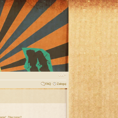
FAQ
Zaloguj
łania”. Dlaczego?