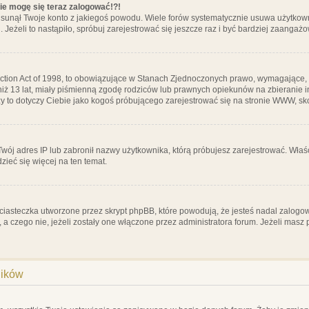
nie mogę się teraz zalogować!?!
sunął Twoje konto z jakiegoś powodu. Wiele forów systematycznie usuwa użytkownik
 Jeżeli to nastąpiło, spróbuj zarejestrować się jeszcze raz i być bardziej zaanga
ction Act of 1998, to obowiązujące w Stanach Zjednoczonych prawo, wymagające, 
 niż 13 lat, miały piśmienną zgodę rodziców lub prawnych opiekunów na zbieranie 
 czy to dotyczy Ciebie jako kogoś próbującego zarejestrować się na stronie WWW, sk
 Twój adres IP lub zabronił nazwy użytkownika, którą próbujesz zarejestrować. Właś
dzieć się więcej na ten temat.
ciasteczka utworzone przez skrypt phpBB, które powodują, że jesteś nadal zalogo
ś, a czego nie, jeżeli zostały one włączone przez administratora forum. Jeżeli mas
ników