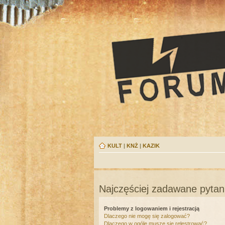
KULT
|
KNŻ
|
KAZIK
Najczęściej zadawane pytan
Problemy z logowaniem i rejestracją
Dlaczego nie mogę się zalogować?
Dlaczego w ogóle muszę się rejestrować?