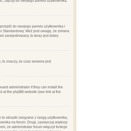
ć, zajrzyj do swojego panelu użytkownika;
m, przejdź do swojego panelu użytkownika i
zas Standardowy. Weź pod uwagę, że zmiana
ś zarejestrowany, to teraz jest dobry
, to znaczy, że czas serwera jest
ard administrator if they can install the
d at the phpBB website (see link at the
h to obrazki związane z rangą użytkownika,
kownika na forum. Drugi, zazwyczaj większy
em, że administrator forum włączył funkcje