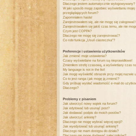
Dlaczego jestem automatycznie wylogowywany?
W jaki sposób mogę zapobiec wyświetlaniu mojej
przeglądających forum?
Zapomniałem hasła!
Zarejestrowałem się, ale nie mogę się zalogować!
Zarejestrowałem się jakiś czas temu, ale nie mog
Czym jest COPPA?
Dlaczego nie mogę się zarejestrować?
Co robi funkcja „Usuń ciasteczka”?
Preferencje i ustawienia użytkowników
Jak zmienić moje ustawienia?
Czasy wyświetlane na forum są nieprawidłowe!
Zmieniłem strefę czasową, a wyświetlany czas nad
My language is not in the list!
Jak mogę wyświetlić obrazek przy mojej nazwie 
Co to jest ranga i jak mogę ją zmienić?
Gdy próbuję wysłać wiadomość e-mail do użytkow
Dlaczego?
Problemy z pisaniem
Jak utworzyć nowy wątek na forum?
Jak edytować lub usunąć post?
Jak dodawać podpis do moich postów?
Jak utworzyć ankietę?
Dlaczego nie mogę wybrać więcej opcji?
Jak wyedytować lub usunąć ankietę?
Dlaczego nie mam dostępu do działu?
Dlaczego nie mogę dodawać załączników?