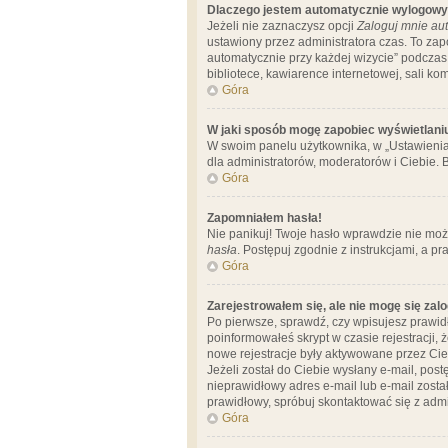
Dlaczego jestem automatycznie wylogow
Jeżeli nie zaznaczysz opcji
Zaloguj mnie aut
ustawiony przez administratora czas. To za
automatycznie przy każdej wizycie” podczas 
bibliotece, kawiarence internetowej, sali komp
Góra
W jaki sposób mogę zapobiec wyświetlani
W swoim panelu użytkownika, w „Ustawienia
dla administratorów, moderatorów i Ciebie. B
Góra
Zapomniałem hasła!
Nie panikuj! Twoje hasło wprawdzie nie moż
hasła
. Postępuj zgodnie z instrukcjami, a 
Góra
Zarejestrowałem się, ale nie mogę się zal
Po pierwsze, sprawdź, czy wpisujesz prawidł
poinformowałeś skrypt w czasie rejestracji, 
nowe rejestracje były aktywowane przez Cieb
Jeżeli został do Ciebie wysłany e-mail, pos
nieprawidłowy adres e-mail lub e-mail został
prawidłowy, spróbuj skontaktować się z admi
Góra