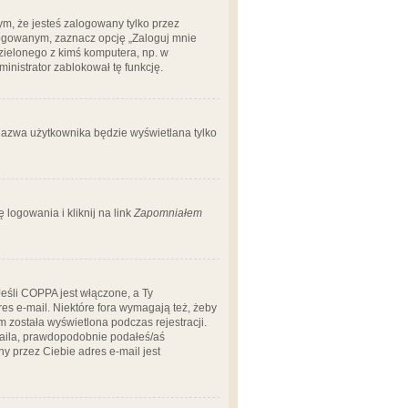
m, że jesteś zalogowany tylko przez
logowanym, zaznacz opcję „Zaloguj mnie
dzielonego z kimś komputera, np. w
dministrator zablokował tę funkcję.
 nazwa użytkownika będzie wyświetlana tylko
logowania i kliknij na link
Zapomniałem
Jeśli COPPA jest włączone, a Ty
res e-mail. Niektóre fora wymagają też, żeby
 została wyświetlona podczas rejestracji.
-maila, prawdopodobnie podałeś/aś
ny przez Ciebie adres e-mail jest