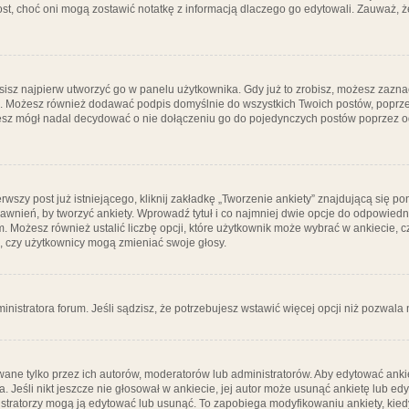
post, choć oni mogą zostawić notatkę z informacją dlaczego go edytowali. Zauważ,
isz najpierw utworzyć go w panelu użytkownika. Gdy już to zrobisz, możesz zazn
go. Możesz również dodawać podpis domyślnie do wszystkich Twoich postów, popr
ziesz mógł nadal decydować o nie dołączeniu go do pojedynczych postów poprzez
wszy post już istniejącego, kliknij zakładkę „Tworzenie ankiety” znajdującą się pon
rawnień, by tworzyć ankiety. Wprowadź tytuł i co najmniej dwie opcje do odpowiedn
ym. Możesz również ustalić liczbę opcji, które użytkownik może wybrać w ankiecie, 
, czy użytkownicy mogą zmieniać swoje głosy.
ministratora forum. Jeśli sądzisz, że potrzebujesz wstawić więcej opcji niż pozwala n
ane tylko przez ich autorów, moderatorów lub administratorów. Aby edytować ankie
. Jeśli nikt jeszcze nie głosował w ankiecie, jej autor może usunąć ankietę lub edy
stratorzy mogą ją edytować lub usunąć. To zapobiega modyfikowaniu ankiety, kiedy 