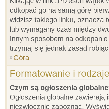
Klikając w link „Przesuń wątek
odkopać go na samą górę pierwsz
widzisz takiego linku, oznacza 
lub wymagany czas między dwoma
Innym sposobem na odkopanie w
trzymaj się jednak zasad robiąc 
Góra
Formatowanie i rodzaj
Czym są ogłoszenia globalne
Ogłoszenia globalne zawierają is
niezwłocznie zapoznać. Wyświet