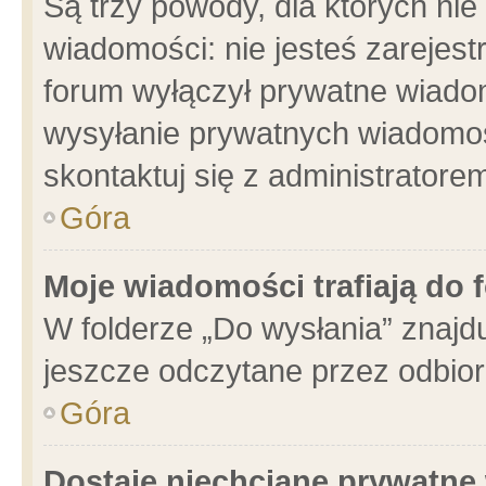
Są trzy powody, dla których n
wiadomości: nie jesteś zarejest
forum wyłączył prywatne wiadom
wysyłanie prywatnych wiadomości
skontaktuj się z administratore
Góra
Moje wiadomości trafiają do 
W folderze „Do wysłania” znajdu
jeszcze odczytane przez odbior
Góra
Dostaję niechciane prywatne