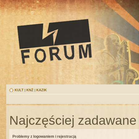
KULT
|
KNŻ
|
KAZIK
Najczęściej zadawane 
Problemy z logowaniem i rejestracją