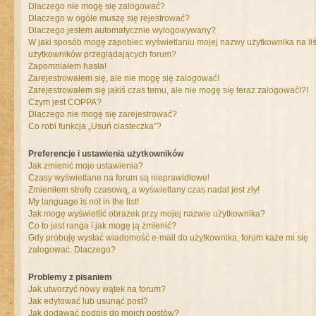
Dlaczego nie mogę się zalogować?
Dlaczego w ogóle muszę się rejestrować?
Dlaczego jestem automatycznie wylogowywany?
W jaki sposób mogę zapobiec wyświetlaniu mojej nazwy użytkownika na liś
użytkowników przeglądających forum?
Zapomniałem hasła!
Zarejestrowałem się, ale nie mogę się zalogować!
Zarejestrowałem się jakiś czas temu, ale nie mogę się teraz zalogować!?!
Czym jest COPPA?
Dlaczego nie mogę się zarejestrować?
Co robi funkcja „Usuń ciasteczka”?
Preferencje i ustawienia użytkowników
Jak zmienić moje ustawienia?
Czasy wyświetlane na forum są nieprawidłowe!
Zmieniłem strefę czasową, a wyświetlany czas nadal jest zły!
My language is not in the list!
Jak mogę wyświetlić obrazek przy mojej nazwie użytkownika?
Co to jest ranga i jak mogę ją zmienić?
Gdy próbuję wysłać wiadomość e-mail do użytkownika, forum każe mi się
zalogować. Dlaczego?
Problemy z pisaniem
Jak utworzyć nowy wątek na forum?
Jak edytować lub usunąć post?
Jak dodawać podpis do moich postów?