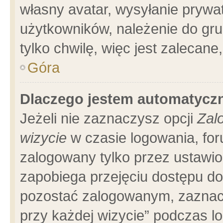
własny avatar, wysyłanie prywa
użytkowników, należenie do gru
tylko chwilę, więc jest zalecane
Góra
Dlaczego jestem automatyc
Jeżeli nie zaznaczysz opcji
Zal
wizycie
w czasie logowania, for
zalogowany tylko przez ustawio
zapobiega przejęciu dostępu d
pozostać zalogowanym, zaznacz
przy każdej wizycie” podczas l