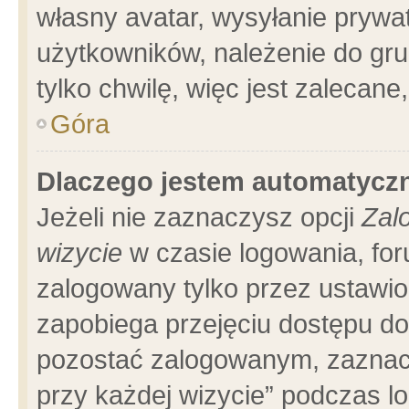
własny avatar, wysyłanie prywa
użytkowników, należenie do gru
tylko chwilę, więc jest zalecane
Góra
Dlaczego jestem automatyc
Jeżeli nie zaznaczysz opcji
Zal
wizycie
w czasie logowania, for
zalogowany tylko przez ustawio
zapobiega przejęciu dostępu d
pozostać zalogowanym, zaznacz
przy każdej wizycie” podczas l