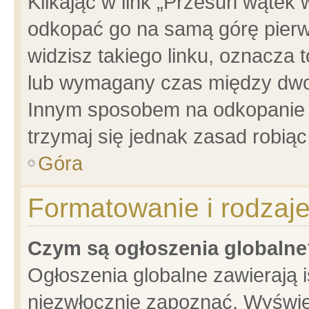
Klikając w link „Przesuń wątek
odkopać go na samą górę pierwsz
widzisz takiego linku, oznacza 
lub wymagany czas między dwoma
Innym sposobem na odkopanie w
trzymaj się jednak zasad robiąc 
Góra
Formatowanie i rodzaj
Czym są ogłoszenia globalne
Ogłoszenia globalne zawierają is
niezwłocznie zapoznać. Wyświet