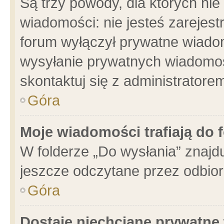
Są trzy powody, dla których n
wiadomości: nie jesteś zarejest
forum wyłączył prywatne wiadom
wysyłanie prywatnych wiadomości
skontaktuj się z administratore
Góra
Moje wiadomości trafiają do 
W folderze „Do wysłania” znajdu
jeszcze odczytane przez odbior
Góra
Dostaję niechciane prywatne