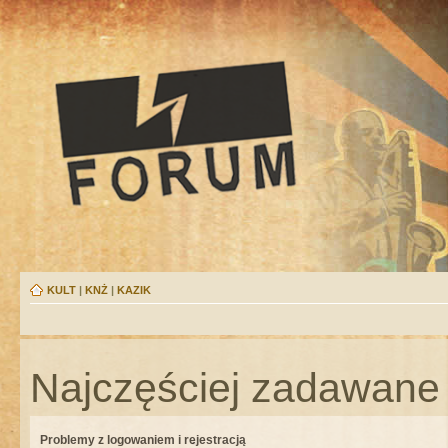
KULT
|
KNŻ
|
KAZIK
Najczęściej zadawane 
Problemy z logowaniem i rejestracją