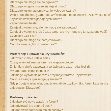
Dlaczego nie mogę się zalogować?
Dlaczego w ogóle muszę się rejestrować?
Dlaczego jestem automatycznie wylogowywany?
W jaki sposób mogę zapobiec wyświetlaniu mojej nazwy użytkownika na liś
użytkowników przeglądających forum?
Zapomniałem hasła!
Zarejestrowałem się, ale nie mogę się zalogować!
Zarejestrowałem się jakiś czas temu, ale nie mogę się teraz zalogować!?!
Czym jest COPPA?
Dlaczego nie mogę się zarejestrować?
Co robi funkcja „Usuń ciasteczka”?
Preferencje i ustawienia użytkowników
Jak zmienić moje ustawienia?
Czasy wyświetlane na forum są nieprawidłowe!
Zmieniłem strefę czasową, a wyświetlany czas nadal jest zły!
My language is not in the list!
Jak mogę wyświetlić obrazek przy mojej nazwie użytkownika?
Co to jest ranga i jak mogę ją zmienić?
Gdy próbuję wysłać wiadomość e-mail do użytkownika, forum każe mi się
zalogować. Dlaczego?
Problemy z pisaniem
Jak utworzyć nowy wątek na forum?
Jak edytować lub usunąć post?
Jak dodawać podpis do moich postów?