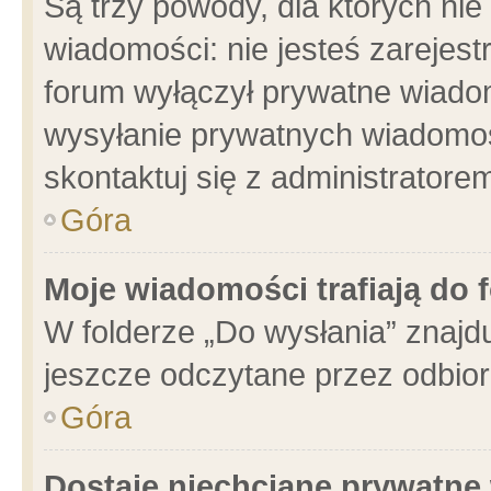
Są trzy powody, dla których n
wiadomości: nie jesteś zarejest
forum wyłączył prywatne wiadom
wysyłanie prywatnych wiadomości
skontaktuj się z administratore
Góra
Moje wiadomości trafiają do 
W folderze „Do wysłania” znajdu
jeszcze odczytane przez odbior
Góra
Dostaję niechciane prywatne