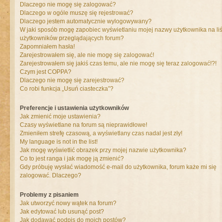
Dlaczego nie mogę się zalogować?
Dlaczego w ogóle muszę się rejestrować?
Dlaczego jestem automatycznie wylogowywany?
W jaki sposób mogę zapobiec wyświetlaniu mojej nazwy użytkownika na liś
użytkowników przeglądających forum?
Zapomniałem hasła!
Zarejestrowałem się, ale nie mogę się zalogować!
Zarejestrowałem się jakiś czas temu, ale nie mogę się teraz zalogować!?!
Czym jest COPPA?
Dlaczego nie mogę się zarejestrować?
Co robi funkcja „Usuń ciasteczka”?
Preferencje i ustawienia użytkowników
Jak zmienić moje ustawienia?
Czasy wyświetlane na forum są nieprawidłowe!
Zmieniłem strefę czasową, a wyświetlany czas nadal jest zły!
My language is not in the list!
Jak mogę wyświetlić obrazek przy mojej nazwie użytkownika?
Co to jest ranga i jak mogę ją zmienić?
Gdy próbuję wysłać wiadomość e-mail do użytkownika, forum każe mi się
zalogować. Dlaczego?
Problemy z pisaniem
Jak utworzyć nowy wątek na forum?
Jak edytować lub usunąć post?
Jak dodawać podpis do moich postów?