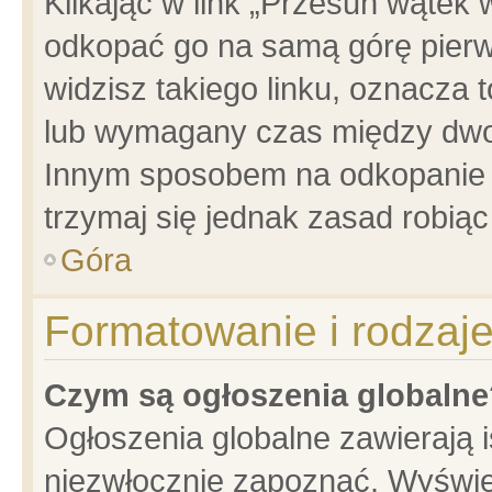
Klikając w link „Przesuń wątek
odkopać go na samą górę pierwsz
widzisz takiego linku, oznacza 
lub wymagany czas między dwoma
Innym sposobem na odkopanie w
trzymaj się jednak zasad robiąc 
Góra
Formatowanie i rodzaj
Czym są ogłoszenia globalne
Ogłoszenia globalne zawierają is
niezwłocznie zapoznać. Wyświet