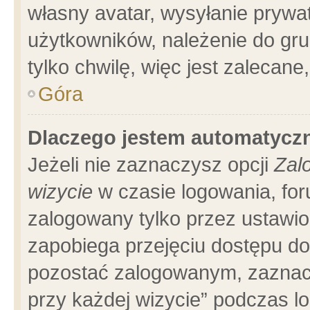
własny avatar, wysyłanie prywa
użytkowników, należenie do gru
tylko chwilę, więc jest zalecane
Góra
Dlaczego jestem automatyc
Jeżeli nie zaznaczysz opcji
Zal
wizycie
w czasie logowania, for
zalogowany tylko przez ustawio
zapobiega przejęciu dostępu d
pozostać zalogowanym, zaznacz
przy każdej wizycie” podczas l