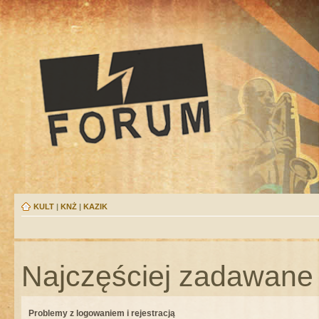
KULT
|
KNŻ
|
KAZIK
Najczęściej zadawane 
Problemy z logowaniem i rejestracją