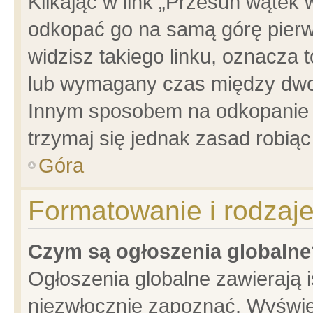
Klikając w link „Przesuń wątek
odkopać go na samą górę pierwsz
widzisz takiego linku, oznacza 
lub wymagany czas między dwoma
Innym sposobem na odkopanie w
trzymaj się jednak zasad robiąc 
Góra
Formatowanie i rodzaj
Czym są ogłoszenia globalne
Ogłoszenia globalne zawierają is
niezwłocznie zapoznać. Wyświet