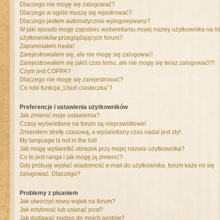
Dlaczego nie mogę się zalogować?
Dlaczego w ogóle muszę się rejestrować?
Dlaczego jestem automatycznie wylogowywany?
W jaki sposób mogę zapobiec wyświetlaniu mojej nazwy użytkownika na liś
użytkowników przeglądających forum?
Zapomniałem hasła!
Zarejestrowałem się, ale nie mogę się zalogować!
Zarejestrowałem się jakiś czas temu, ale nie mogę się teraz zalogować!?!
Czym jest COPPA?
Dlaczego nie mogę się zarejestrować?
Co robi funkcja „Usuń ciasteczka”?
Preferencje i ustawienia użytkowników
Jak zmienić moje ustawienia?
Czasy wyświetlane na forum są nieprawidłowe!
Zmieniłem strefę czasową, a wyświetlany czas nadal jest zły!
My language is not in the list!
Jak mogę wyświetlić obrazek przy mojej nazwie użytkownika?
Co to jest ranga i jak mogę ją zmienić?
Gdy próbuję wysłać wiadomość e-mail do użytkownika, forum każe mi się
zalogować. Dlaczego?
Problemy z pisaniem
Jak utworzyć nowy wątek na forum?
Jak edytować lub usunąć post?
Jak dodawać podpis do moich postów?