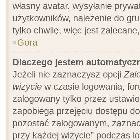
własny avatar, wysyłanie prywa
użytkowników, należenie do gru
tylko chwilę, więc jest zalecane
Góra
Dlaczego jestem automatyc
Jeżeli nie zaznaczysz opcji
Zal
wizycie
w czasie logowania, for
zalogowany tylko przez ustawio
zapobiega przejęciu dostępu d
pozostać zalogowanym, zaznacz
przy każdej wizycie” podczas l