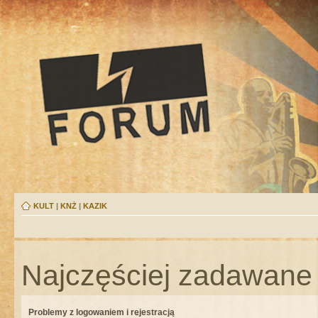
KULT
|
KNŻ
|
KAZIK
Najczęściej zadawane 
Problemy z logowaniem i rejestracją