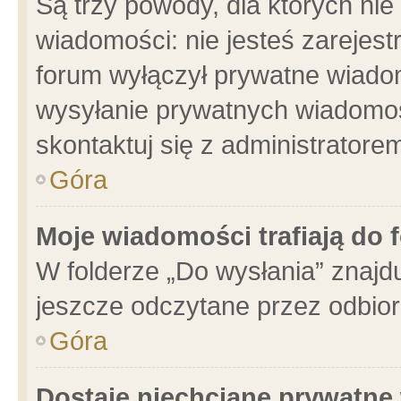
Są trzy powody, dla których n
wiadomości: nie jesteś zarejest
forum wyłączył prywatne wiadom
wysyłanie prywatnych wiadomości
skontaktuj się z administratore
Góra
Moje wiadomości trafiają do 
W folderze „Do wysłania” znajdu
jeszcze odczytane przez odbior
Góra
Dostaję niechciane prywatne