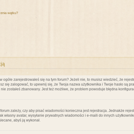
zenia wątku?
cją
ogóle zarejestrowałeś się na tym forum? Jeżeli nie, to musisz wiedzieć, że rejestr
esz się zalogować, to upewnij się, że Twoja nazwa użytkownika i Twoje hasło są praw
e nie zostałeś zbanowany. Jest też możliwe, że problem powoduje błędna konfigura
a forum zależy, czy aby pisać wiadomości konieczna jest rejestracja. Jednakże reje
jak własny avatar, wysyłanie prywatnych wiadomości i e-maili do innych użytkownik
zalecane, abyś ją wykonał.