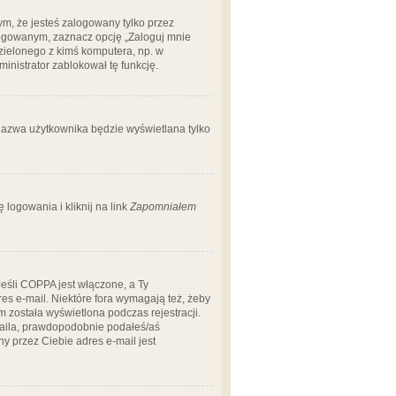
m, że jesteś zalogowany tylko przez
logowanym, zaznacz opcję „Zaloguj mnie
dzielonego z kimś komputera, np. w
dministrator zablokował tę funkcję.
 nazwa użytkownika będzie wyświetlana tylko
logowania i kliknij na link
Zapomniałem
Jeśli COPPA jest włączone, a Ty
res e-mail. Niektóre fora wymagają też, żeby
 została wyświetlona podczas rejestracji.
-maila, prawdopodobnie podałeś/aś
ny przez Ciebie adres e-mail jest