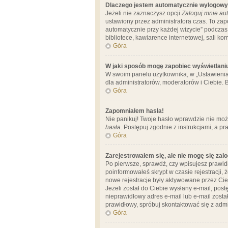
Dlaczego jestem automatycznie wylogow
Jeżeli nie zaznaczysz opcji
Zaloguj mnie aut
ustawiony przez administratora czas. To za
automatycznie przy każdej wizycie” podczas 
bibliotece, kawiarence internetowej, sali komp
Góra
W jaki sposób mogę zapobiec wyświetlani
W swoim panelu użytkownika, w „Ustawienia
dla administratorów, moderatorów i Ciebie. B
Góra
Zapomniałem hasła!
Nie panikuj! Twoje hasło wprawdzie nie moż
hasła
. Postępuj zgodnie z instrukcjami, a 
Góra
Zarejestrowałem się, ale nie mogę się zal
Po pierwsze, sprawdź, czy wpisujesz prawidł
poinformowałeś skrypt w czasie rejestracji, 
nowe rejestracje były aktywowane przez Cieb
Jeżeli został do Ciebie wysłany e-mail, pos
nieprawidłowy adres e-mail lub e-mail został
prawidłowy, spróbuj skontaktować się z admi
Góra