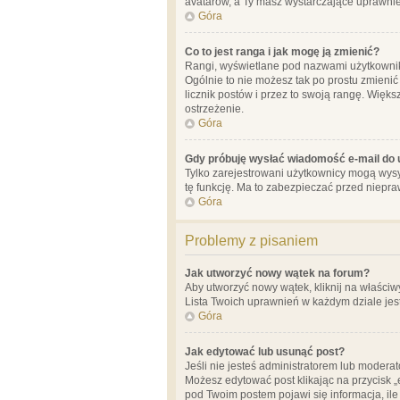
avatarów, a Ty masz wystarczające uprawnien
Góra
Co to jest ranga i jak mogę ją zmienić?
Rangi, wyświetlane pod nazwami użytkowników
Ogólnie to nie możesz tak po prostu zmienić
licznik postów i przez to swoją rangę. Więks
ostrzeżenie.
Góra
Gdy próbuję wysłać wiadomość e-mail do 
Tylko zarejestrowani użytkownicy mogą wysył
tę funkcję. Ma to zabezpieczać przed niep
Góra
Problemy z pisaniem
Jak utworzyć nowy wątek na forum?
Aby utworzyć nowy wątek, kliknij na właściw
Lista Twoich uprawnień w każdym dziale jes
Góra
Jak edytować lub usunąć post?
Jeśli nie jesteś administratorem lub moderat
Możesz edytować post klikając na przycisk „
pod Twoim postem pojawi się informacja, ile ra