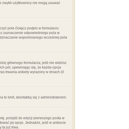
 że zwykli użytkownicy nie mogą usuwać
aczyć pole
Dołącz podpis
w formularzu
zez zaznaczenie odpowiedniego pola w
 odznaczanie wspomnianego wcześniej pola
iżej głównego formularza; jeśli nie widzisz
ich pól, upewniając się, że każda opcja
czas trwania ankiety wyrażony w dniach (0
a to limit, skontaktuj się z administratorem.
tę, przejdź do edycji pierwszego posta w
tować jej opcje. Jednakże, jeśli w ankiecie
ta już trwa.