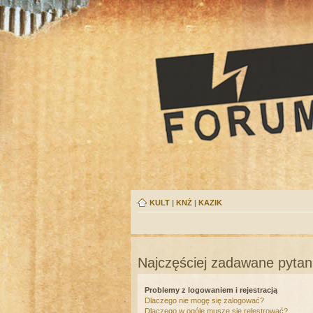
KULT
|
KNŻ
|
KAZIK
Najczęściej zadawane pytan
Problemy z logowaniem i rejestracją
Dlaczego nie mogę się zalogować?
Dlaczego w ogóle muszę się rejestrować?