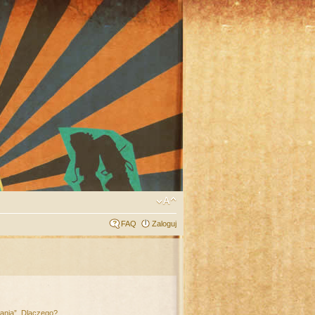
FAQ
Zaloguj
łania”. Dlaczego?