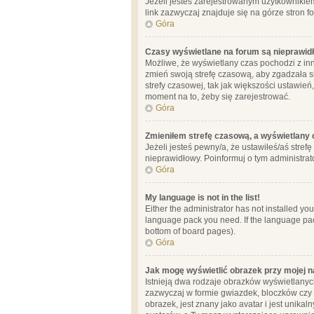
Jeżeli jesteś zarejestrowanym użytkownikie
link zazwyczaj znajduje się na górze stron f
Góra
Czasy wyświetlane na forum są nieprawid
Możliwe, że wyświetlany czas pochodzi z inne
zmień swoją strefę czasową, aby zgadzała 
strefy czasowej, tak jak większości ustawień
moment na to, żeby się zarejestrować.
Góra
Zmieniłem strefę czasową, a wyświetlany c
Jeżeli jesteś pewny/a, że ustawiłeś/aś stref
nieprawidłowy. Poinformuj o tym administrat
Góra
My language is not in the list!
Either the administrator has not installed yo
language pack you need. If the language pack
bottom of board pages).
Góra
Jak mogę wyświetlić obrazek przy mojej 
Istnieją dwa rodzaje obrazków wyświetlanyc
zazwyczaj w formie gwiazdek, bloczków czy k
obrazek, jest znany jako avatar i jest unik