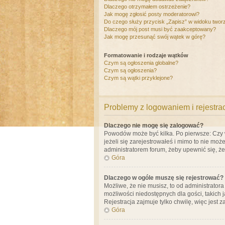
Dlaczego otrzymałem ostrzeżenie?
Jak mogę zgłosić posty moderatorowi?
Do czego służy przycisk „Zapisz” w widoku twor
Dlaczego mój post musi być zaakceptowany?
Jak mogę przesunąć swój wątek w górę?
Formatowanie i rodzaje wątków
Czym są ogłoszenia globalne?
Czym są ogłoszenia?
Czym są wątki przyklejone?
Problemy z logowaniem i rejestra
Dlaczego nie mogę się zalogować?
Powodów może być kilka. Po pierwsze: Czy w 
jeżeli się zarejestrowałeś i mimo to nie moż
administratorem forum, żeby upewnić się, ż
Góra
Dlaczego w ogóle muszę się rejestrować?
Możliwe, że nie musisz, to od administrator
możliwości niedostępnych dla gości, takich 
Rejestracja zajmuje tylko chwilę, więc jest 
Góra