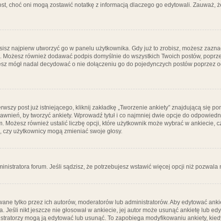
post, choć oni mogą zostawić notatkę z informacją dlaczego go edytowali. Zauważ,
isz najpierw utworzyć go w panelu użytkownika. Gdy już to zrobisz, możesz zazn
go. Możesz również dodawać podpis domyślnie do wszystkich Twoich postów, popr
ziesz mógł nadal decydować o nie dołączeniu go do pojedynczych postów poprzez
wszy post już istniejącego, kliknij zakładkę „Tworzenie ankiety” znajdującą się pon
rawnień, by tworzyć ankiety. Wprowadź tytuł i co najmniej dwie opcje do odpowiedn
ym. Możesz również ustalić liczbę opcji, które użytkownik może wybrać w ankiecie, 
, czy użytkownicy mogą zmieniać swoje głosy.
ministratora forum. Jeśli sądzisz, że potrzebujesz wstawić więcej opcji niż pozwala n
ane tylko przez ich autorów, moderatorów lub administratorów. Aby edytować ankie
. Jeśli nikt jeszcze nie głosował w ankiecie, jej autor może usunąć ankietę lub edy
stratorzy mogą ją edytować lub usunąć. To zapobiega modyfikowaniu ankiety, kiedy 