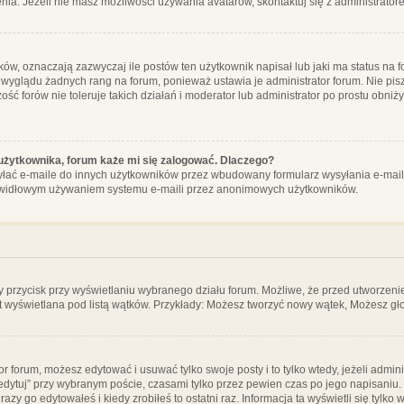
ia. Jeżeli nie masz możliwości używania avatarów, skontaktuj się z administrator
, oznaczają zazwyczaj ile postów ten użytkownik napisał lub jaki ma status na fo
 wyglądu żadnych rang na forum, ponieważ ustawia je administrator forum. Nie pisz
zość forów nie toleruje takich działań i moderator lub administrator po prostu obniż
użytkownika, forum każe mi się zalogować. Dlaczego?
ać e-maile do innych użytkowników przez wbudowany formularz wysyłania e-maili i t
rawidłowym używaniem systemu e-maili przez anonimowych użytkowników.
y przycisk przy wyświetlaniu wybranego działu forum. Możliwe, że przed utworzeni
t wyświetlana pod listą wątków. Przykłady: Możesz tworzyć nowy wątek, Możesz gło
or forum, możesz edytować i usuwać tylko swoje posty i to tylko wtedy, jeżeli admin
edytuj” przy wybranym poście, czasami tylko przez pewien czas po jego napisaniu. J
zy go edytowałeś i kiedy zrobiłeś to ostatni raz. Informacja ta wyświetli się tylko w