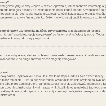
ywany?
omatycznie przy każdej wizycie
w czasie logowania, forum zachowa informację o ty
pobiega przejęciu dostępu do Twojego konta przez kogoś innego. Aby pozostać za
logowania się. Jest to stanowczo niezalecane, jeżeli korzystasz z forum ze współ
uterowej w szkole / na uczelni itp. Jeżeli nie widzisz tej opcji, to oznacza to, że a
u mojej nazwy użytkownika na liście użytkowników przeglądających forum?
ch forum”, znajdziesz opcję
Nie pokazuj, że jestem online
. Włącz tę opcję i Twoja
ędziesz liczony jako ukryty użytkownik.
e zostać odzyskane, ale bez problemu może zostać zresetowane. Przejdź na stronę 
prawdopodobnie niedługo znów będziesz mógł się zalogować.
ogować!
ową nazwę użytkownika i hasło. Jeśli tak, to nastąpiła jedna z tych dwóch rzeczy: 
że masz mniej niż 13 lat, to będziesz musiał wykonać instrukcje wysłane na Twój ad
ie albo przez administratora, zanim będziesz mógł się zalogować; informacja o tym
tępuj zgodnie z instrukcjami w nim zawartymi. Jeżeli nie otrzymałeś/aś żadnego e
 zaklasyfikowany jako spam przez filtr antyspamowy. Jeśli jesteś pewny/a, że poda
nistratorem.