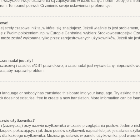
m, wszystkie Twoje ustawienia są zapisywane w bazie danych forum. Żeby je zmieni
orum. Ten panel pozwoli Ci zmienić swoje ustawienia i preferencje.
łowe!
j strefy czasowej niż ta, w której się znajdujesz. Jeżeli właśnie to jest probleme
się z Twoim położeniem, np. w Europie Centralnej wybierz Środkowoeuropejski C
, może zostać wykonana tylko przez zarejestrowanych użytkowników. Jeżeli nie jeste
zas nadal jest zły!
ę czasową i czas letni/DST prawidłowo, a czas nadal jest wyświetlany nieprawidłowo
ora, aby naprawił problem.
ur language or nobody has translated this board into your language. Try asking the bo
 does not exist, feel free to create a new translation. More information can be foun
nazwie użytkownika?
h (zazwyczaj) przy nazwie użytkownika w czasie przeglądania postów. Jeden z nic
ropek, pokazujących jak dużo postów użytkownik napisał lub jaki jest status użyt
alny dla każdego użytkownika. Możesz go ustawić w panelu użytkownika, pod warunki