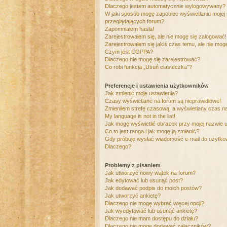
Dlaczego jestem automatycznie wylogowywany?
W jaki sposób mogę zapobiec wyświetlaniu mojej
przeglądających forum?
Zapomniałem hasła!
Zarejestrowałem się, ale nie mogę się zalogować!
Zarejestrowałem się jakiś czas temu, ale nie mog
Czym jest COPPA?
Dlaczego nie mogę się zarejestrować?
Co robi funkcja „Usuń ciasteczka”?
Preferencje i ustawienia użytkowników
Jak zmienić moje ustawienia?
Czasy wyświetlane na forum są nieprawidłowe!
Zmieniłem strefę czasową, a wyświetlany czas nad
My language is not in the list!
Jak mogę wyświetlić obrazek przy mojej nazwie 
Co to jest ranga i jak mogę ją zmienić?
Gdy próbuję wysłać wiadomość e-mail do użytkow
Dlaczego?
Problemy z pisaniem
Jak utworzyć nowy wątek na forum?
Jak edytować lub usunąć post?
Jak dodawać podpis do moich postów?
Jak utworzyć ankietę?
Dlaczego nie mogę wybrać więcej opcji?
Jak wyedytować lub usunąć ankietę?
Dlaczego nie mam dostępu do działu?
Dlaczego nie mogę dodawać załączników?