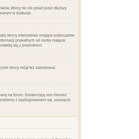
ów, którzy nic nie pisali przez dłuższy
żowanym w dyskusje.
aby strony internetowe mogące potencjalnie
informacji prywatnych od osoby mającej
ontaktuj się z prawnikiem.
ciciel strony mógł też zablokować
wany na forum. Dostarczają one również
z problemy z (wy)logowaniem się, usunięcie