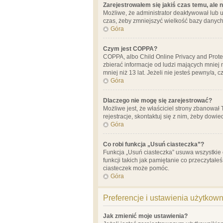
Zarejestrowałem się jakiś czas temu, ale 
Możliwe, że administrator deaktywował lub u
czas, żeby zmniejszyć wielkość bazy danych.
Góra
Czym jest COPPA?
COPPA, albo Child Online Privacy and Prote
zbierać informacje od ludzi mających mniej
mniej niż 13 lat. Jeżeli nie jesteś pewny/a,
Góra
Dlaczego nie mogę się zarejestrować?
Możliwe jest, że właściciel strony zbanował
rejestracje, skontaktuj się z nim, żeby dowie
Góra
Co robi funkcja „Usuń ciasteczka”?
Funkcja „Usuń ciasteczka” usuwa wszystkie 
funkcji takich jak pamiętanie co przeczytałe
ciasteczek może pomóc.
Góra
Preferencje i ustawienia użytkow
Jak zmienić moje ustawienia?