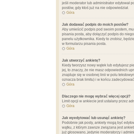
jeśli moderator lub administrator edytował 
postów, gdy ktoś już na nie odpowiedział.
Góra
Jak dodawać podpis do moich postów?
Aby umieścić podpis pod swoim postem, mus
pisania posta, aby dołączyć podpis do nie
panelu użytkownika. Kiedy to zrobisz, będ
w formularzu pisania posta.
Góra
Jak utworzyć ankietę?
Kiedy tworzysz nowy wątek lub edytujesz pier
jej, to znaczy, że nie masz odpowiednich up
znajduje się w osobnej linii w polu tekstow
oznacza brak limitu) i w końcu zadecydować
Góra
Dlaczego nie mogę wybrać więcej opcji?
Limit opcji w ankiecie jest ustalany przez ad
Góra
Jak wyedytować lub usunąć ankietę?
Podobnie jak posty, ankiety mogą być edytow
wątku, z którym zawsze związana jest ankieta
już głosowano, jedynie moderatorzy i admini