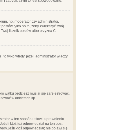
em i zapytaj, czym to jest spowodowane.
rum, np. moderator czy administrator.
 postów tylko po to, żeby zwiększyć swój
y Twój licznik postów albo przyzna Ci
o tylko wtedy, jeżeli administrator włączył
em wątku będziesz musiał się zarejestrować.
sować w ankietach itp.
istrator w ten sposób ustawił uprawnienia.
eżeli ktoś już odpowiedział na ten post,
tedy, jeśli ktoś odpowiedział; nie pojawi się