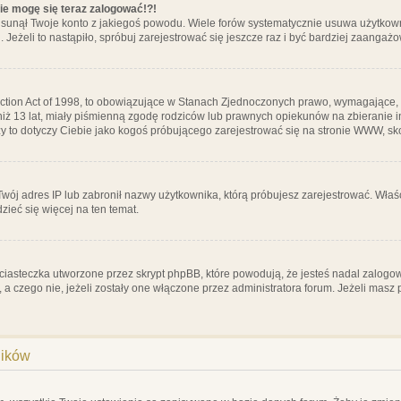
nie mogę się teraz zalogować!?!
sunął Twoje konto z jakiegoś powodu. Wiele forów systematycznie usuwa użytkownik
 Jeżeli to nastąpiło, spróbuj zarejestrować się jeszcze raz i być bardziej zaanga
ction Act of 1998, to obowiązujące w Stanach Zjednoczonych prawo, wymagające, 
 niż 13 lat, miały piśmienną zgodę rodziców lub prawnych opiekunów na zbieranie 
 czy to dotyczy Ciebie jako kogoś próbującego zarejestrować się na stronie WWW, sk
 Twój adres IP lub zabronił nazwy użytkownika, którą próbujesz zarejestrować. Właś
dzieć się więcej na ten temat.
ciasteczka utworzone przez skrypt phpBB, które powodują, że jesteś nadal zalogo
ś, a czego nie, jeżeli zostały one włączone przez administratora forum. Jeżeli mas
ników