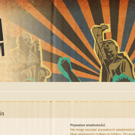
ia
Prywatne wiadomości
Nie mogę wysyłać prywatnych wiadomości!
Moje wiadomości trafiają do folderu „Do wys