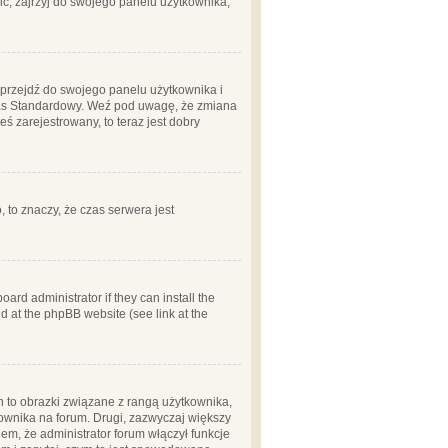
ć, zajrzyj do swojego panelu użytkownika;
m, przejdź do swojego panelu użytkownika i
zas Standardowy. Weź pod uwagę, że zmiana
ś zarejestrowany, to teraz jest dobry
, to znaczy, że czas serwera jest
ard administrator if they can install the
d at the phpBB website (see link at the
h to obrazki związane z rangą użytkownika,
kownika na forum. Drugi, zazwyczaj większy
em, że administrator forum włączył funkcje