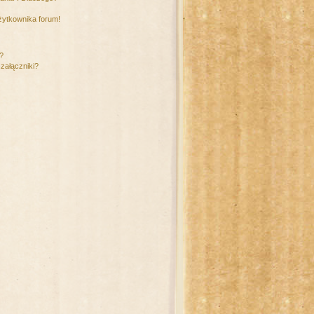
żytkownika forum!
m?
załączniki?