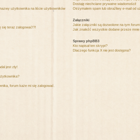
Dostaję niechciane prywatne wiadomości!
 nazwy użytkownika na liście użytkowników
Otrzymałem spam lub obraźliwy e-mail od u
Załączniki
Jakie załączniki są dozwolone na tym foru
ę się teraz zalogować!?!
Jak znaleźć wszystkie dodane przeze mnie 
Sprawy phpBB3
Kto napisał ten skrypt?
Dlaczego funkcja X nie jest dostępna?
al jest zły!
użytkownika?
nika, forum każe mi się zalogować.