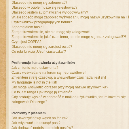
Dlaczego nie mogę się zalogować?
Dlaczego w ogóle muszę się rejestrować?
Dlaczego jestem automatycznie wylogowywany?
W jaki sposób mogę zapobiec wyświetlaniu mojej nazwy użytkownika na liś
użytkowników przeglądających forum?
Zapomniałem hasła!
Zarejestrowałem się, ale nie mogę się zalogować!
Zarejestrowałem się jakiś czas temu, ale nie mogę się teraz zalogować!?!
Czym jest COPPA?
Dlaczego nie mogę się zarejestrować?
Co robi funkcja „Usuń ciasteczka”?
Preferencje i ustawienia użytkowników
Jak zmienić moje ustawienia?
Czasy wyświetlane na forum są nieprawidłowe!
Zmieniłem strefę czasową, a wyświetlany czas nadal jest zły!
My language is not in the list!
Jak mogę wyświetlić obrazek przy mojej nazwie użytkownika?
Co to jest ranga i jak mogę ją zmienić?
Gdy próbuję wysłać wiadomość e-mail do użytkownika, forum każe mi się
zalogować. Dlaczego?
Problemy z pisaniem
Jak utworzyć nowy wątek na forum?
Jak edytować lub usunąć post?
Jak dodawać podpis do moich postów?