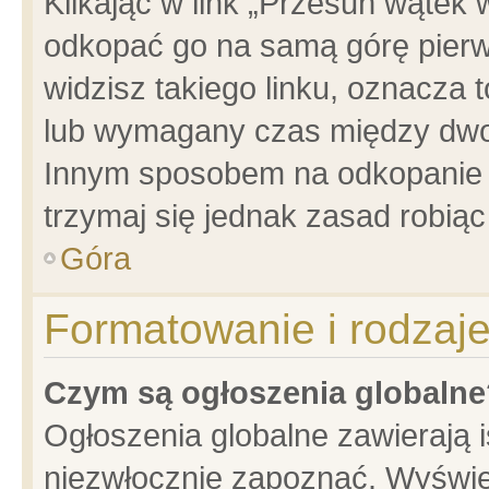
Klikając w link „Przesuń wątek
odkopać go na samą górę pierwsz
widzisz takiego linku, oznacza 
lub wymagany czas między dwoma
Innym sposobem na odkopanie w
trzymaj się jednak zasad robiąc 
Góra
Formatowanie i rodzaj
Czym są ogłoszenia globalne
Ogłoszenia globalne zawierają is
niezwłocznie zapoznać. Wyświet