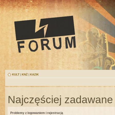
KULT
|
KNŻ
|
KAZIK
Najczęściej zadawane 
Problemy z logowaniem i rejestracją