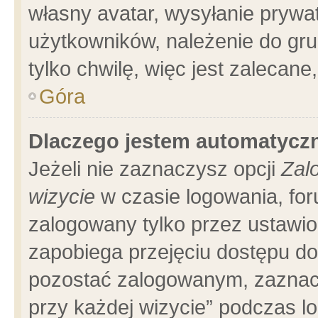
własny avatar, wysyłanie prywa
użytkowników, należenie do gru
tylko chwilę, więc jest zalecane
Góra
Dlaczego jestem automatyc
Jeżeli nie zaznaczysz opcji
Zal
wizycie
w czasie logowania, for
zalogowany tylko przez ustawio
zapobiega przejęciu dostępu d
pozostać zalogowanym, zaznacz
przy każdej wizycie” podczas l