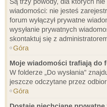
Są trzy powody, dla których n
wiadomości: nie jesteś zarejest
forum wyłączył prywatne wiadom
wysyłanie prywatnych wiadomości
skontaktuj się z administratore
Góra
Moje wiadomości trafiają do 
W folderze „Do wysłania” znajdu
jeszcze odczytane przez odbior
Góra
Dostaję niechciane prywatne