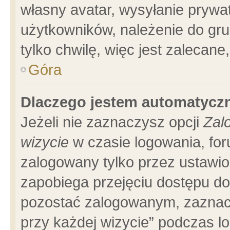
własny avatar, wysyłanie prywa
użytkowników, należenie do gru
tylko chwilę, więc jest zalecane
Góra
Dlaczego jestem automatyc
Jeżeli nie zaznaczysz opcji
Zal
wizycie
w czasie logowania, for
zalogowany tylko przez ustawio
zapobiega przejęciu dostępu d
pozostać zalogowanym, zaznacz
przy każdej wizycie” podczas l