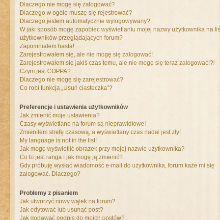
Dlaczego nie mogę się zalogować?
Dlaczego w ogóle muszę się rejestrować?
Dlaczego jestem automatycznie wylogowywany?
W jaki sposób mogę zapobiec wyświetlaniu mojej nazwy użytkownika na liś
użytkowników przeglądających forum?
Zapomniałem hasła!
Zarejestrowałem się, ale nie mogę się zalogować!
Zarejestrowałem się jakiś czas temu, ale nie mogę się teraz zalogować!?!
Czym jest COPPA?
Dlaczego nie mogę się zarejestrować?
Co robi funkcja „Usuń ciasteczka”?
Preferencje i ustawienia użytkowników
Jak zmienić moje ustawienia?
Czasy wyświetlane na forum są nieprawidłowe!
Zmieniłem strefę czasową, a wyświetlany czas nadal jest zły!
My language is not in the list!
Jak mogę wyświetlić obrazek przy mojej nazwie użytkownika?
Co to jest ranga i jak mogę ją zmienić?
Gdy próbuję wysłać wiadomość e-mail do użytkownika, forum każe mi się
zalogować. Dlaczego?
Problemy z pisaniem
Jak utworzyć nowy wątek na forum?
Jak edytować lub usunąć post?
Jak dodawać podpis do moich postów?