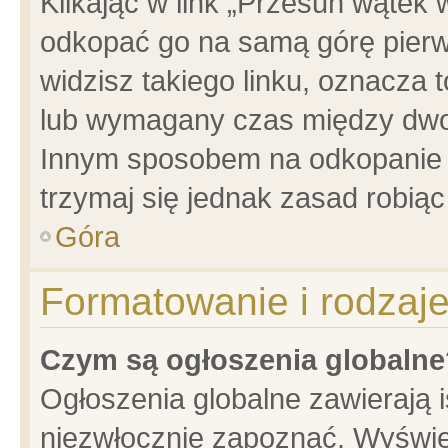
Klikając w link „Przesuń wątek
odkopać go na samą górę pierwsz
widzisz takiego linku, oznacza 
lub wymagany czas między dwoma
Innym sposobem na odkopanie w
trzymaj się jednak zasad robiąc 
Góra
Formatowanie i rodzaj
Czym są ogłoszenia globalne
Ogłoszenia globalne zawierają is
niezwłocznie zapoznać. Wyświet