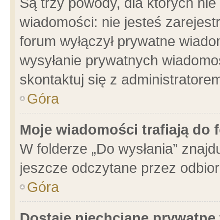
Są trzy powody, dla których n
wiadomości: nie jesteś zarejest
forum wyłączył prywatne wiadom
wysyłanie prywatnych wiadomości
skontaktuj się z administratore
Góra
Moje wiadomości trafiają do 
W folderze „Do wysłania” znajdu
jeszcze odczytane przez odbior
Góra
Dostaję niechciane prywatne