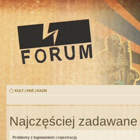
KULT
|
KNŻ
|
KAZIK
Najczęściej zadawane 
Problemy z logowaniem i rejestracją