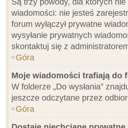
Są trzy powody, dla których n
wiadomości: nie jesteś zarejest
forum wyłączył prywatne wiadom
wysyłanie prywatnych wiadomości
skontaktuj się z administratore
Góra
Moje wiadomości trafiają do 
W folderze „Do wysłania” znajdu
jeszcze odczytane przez odbior
Góra
Dostaję niechciane prywatne