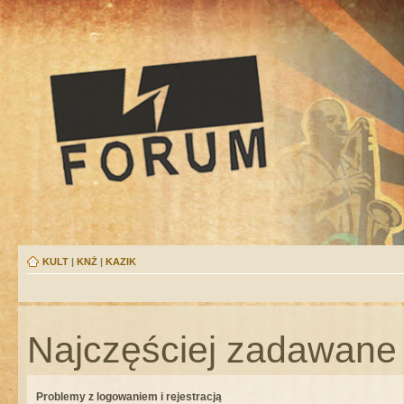
KULT
|
KNŻ
|
KAZIK
Najczęściej zadawane 
Problemy z logowaniem i rejestracją