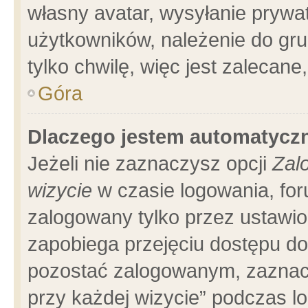
własny avatar, wysyłanie prywa
użytkowników, należenie do gru
tylko chwilę, więc jest zalecane
Góra
Dlaczego jestem automatyc
Jeżeli nie zaznaczysz opcji
Zal
wizycie
w czasie logowania, for
zalogowany tylko przez ustawio
zapobiega przejęciu dostępu d
pozostać zalogowanym, zaznacz
przy każdej wizycie” podczas l