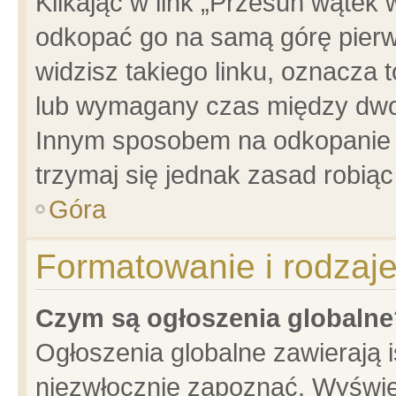
Klikając w link „Przesuń wątek
odkopać go na samą górę pierwsz
widzisz takiego linku, oznacza 
lub wymagany czas między dwoma
Innym sposobem na odkopanie w
trzymaj się jednak zasad robiąc 
Góra
Formatowanie i rodzaj
Czym są ogłoszenia globalne
Ogłoszenia globalne zawierają is
niezwłocznie zapoznać. Wyświet