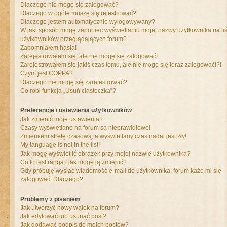
Dlaczego nie mogę się zalogować?
Dlaczego w ogóle muszę się rejestrować?
Dlaczego jestem automatycznie wylogowywany?
W jaki sposób mogę zapobiec wyświetlaniu mojej nazwy użytkownika na liś
użytkowników przeglądających forum?
Zapomniałem hasła!
Zarejestrowałem się, ale nie mogę się zalogować!
Zarejestrowałem się jakiś czas temu, ale nie mogę się teraz zalogować!?!
Czym jest COPPA?
Dlaczego nie mogę się zarejestrować?
Co robi funkcja „Usuń ciasteczka”?
Preferencje i ustawienia użytkowników
Jak zmienić moje ustawienia?
Czasy wyświetlane na forum są nieprawidłowe!
Zmieniłem strefę czasową, a wyświetlany czas nadal jest zły!
My language is not in the list!
Jak mogę wyświetlić obrazek przy mojej nazwie użytkownika?
Co to jest ranga i jak mogę ją zmienić?
Gdy próbuję wysłać wiadomość e-mail do użytkownika, forum każe mi się
zalogować. Dlaczego?
Problemy z pisaniem
Jak utworzyć nowy wątek na forum?
Jak edytować lub usunąć post?
Jak dodawać podpis do moich postów?