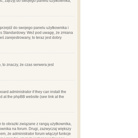
ć, zajrzyj do swojego panelu użytkownika;
m, przejdź do swojego panelu użytkownika i
zas Standardowy. Weź pod uwagę, że zmiana
ś zarejestrowany, to teraz jest dobry
, to znaczy, że czas serwera jest
ard administrator if they can install the
d at the phpBB website (see link at the
h to obrazki związane z rangą użytkownika,
kownika na forum. Drugi, zazwyczaj większy
em, że administrator forum włączył funkcje