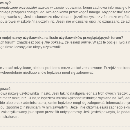
ywany?
omatycznie przy każdej wizycie
w czasie logowania, forum zachowa informację o ty
pobiega przejęciu dostępu do Twojego konta przez kogoś innego. Aby pozostać za
logowania się. Jest to stanowczo niezalecane, jeżeli korzystasz z forum ze współ
uterowej w szkole / na uczelni itp. Jeżeli nie widzisz tej opcji, to oznacza to, że a
u mojej nazwy użytkownika na liście użytkowników przeglądających forum?
ch forum”, znajdziesz opcję
Nie pokazuj, że jestem online
. Włącz tę opcję i Twoja
ędziesz liczony jako ukryty użytkownik.
e zostać odzyskane, ale bez problemu może zostać zresetowane. Przejdź na stronę 
prawdopodobnie niedługo znów będziesz mógł się zalogować.
ogować!
ową nazwę użytkownika i hasło. Jeśli tak, to nastąpiła jedna z tych dwóch rzeczy: 
że masz mniej niż 13 lat, to będziesz musiał wykonać instrukcje wysłane na Twój ad
ie albo przez administratora, zanim będziesz mógł się zalogować; informacja o tym
tępuj zgodnie z instrukcjami w nim zawartymi. Jeżeli nie otrzymałeś/aś żadnego e
 zaklasyfikowany jako spam przez filtr antyspamowy. Jeśli jesteś pewny/a, że poda
nistratorem.