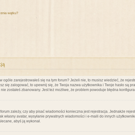
zenia wątku?
cją
ogóle zarejestrowałeś się na tym forum? Jeżeli nie, to musisz wiedzieć, że rejestr
esz się zalogować, to upewnij się, że Twoja nazwa użytkownika i Twoje hasło są praw
e nie zostałeś zbanowany. Jest też możliwe, że problem powoduje błędna konfigura
a forum zależy, czy aby pisać wiadomości konieczna jest rejestracja. Jednakże reje
jak własny avatar, wysyłanie prywatnych wiadomości i e-maili do innych użytkownik
zalecane, abyś ją wykonał.