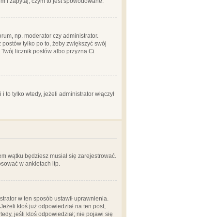
em i zapytaj, czym to jest spowodowane.
rum, np. moderator czy administrator.
 postów tylko po to, żeby zwiększyć swój
y Twój licznik postów albo przyzna Ci
o tylko wtedy, jeżeli administrator włączył
em wątku będziesz musiał się zarejestrować.
sować w ankietach itp.
istrator w ten sposób ustawił uprawnienia.
eżeli ktoś już odpowiedział na ten post,
tedy, jeśli ktoś odpowiedział; nie pojawi się