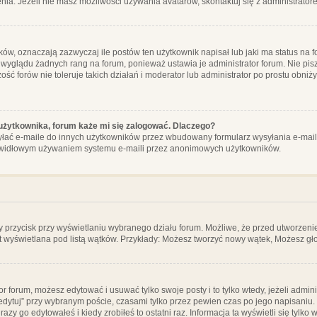
ia. Jeżeli nie masz możliwości używania avatarów, skontaktuj się z administrator
, oznaczają zazwyczaj ile postów ten użytkownik napisał lub jaki ma status na fo
 wyglądu żadnych rang na forum, ponieważ ustawia je administrator forum. Nie pisz
zość forów nie toleruje takich działań i moderator lub administrator po prostu obniż
użytkownika, forum każe mi się zalogować. Dlaczego?
ać e-maile do innych użytkowników przez wbudowany formularz wysyłania e-maili i t
rawidłowym używaniem systemu e-maili przez anonimowych użytkowników.
y przycisk przy wyświetlaniu wybranego działu forum. Możliwe, że przed utworzeni
t wyświetlana pod listą wątków. Przykłady: Możesz tworzyć nowy wątek, Możesz gło
or forum, możesz edytować i usuwać tylko swoje posty i to tylko wtedy, jeżeli admin
edytuj” przy wybranym poście, czasami tylko przez pewien czas po jego napisaniu. J
zy go edytowałeś i kiedy zrobiłeś to ostatni raz. Informacja ta wyświetli się tylko w