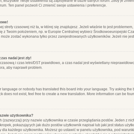
m, wszystkie Twoje ustawienia są zapisywane w bazie danych forum. Żeby je zmieni
orum. Ten panel pozwoli Ci zmienić swoje ustawienia i preferencje.
łowe!
j strefy czasowej niż ta, w której się znajdujesz. Jeżeli właśnie to jest probleme
się z Twoim położeniem, np. w Europie Centralnej wybierz Środkowoeuropejski C
, może zostać wykonana tylko przez zarejestrowanych użytkowników. Jeżeli nie jeste
zas nadal jest zły!
ę czasową i czas letni/DST prawidłowo, a czas nadal jest wyświetlany nieprawidłowo
ora, aby naprawił problem.
ur language or nobody has translated this board into your language. Try asking the bo
 does not exist, feel free to create a new translation. More information can be foun
nazwie użytkownika?
h (zazwyczaj) przy nazwie użytkownika w czasie przeglądania postów. Jeden z nic
ropek, pokazujących jak dużo postów użytkownik napisał lub jaki jest status użyt
alny dla każdego użytkownika. Możesz go ustawić w panelu użytkownika, pod warunki