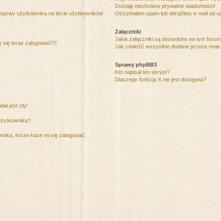
Dostaję niechciane prywatne wiadomości!
 nazwy użytkownika na liście użytkowników
Otrzymałem spam lub obraźliwy e-mail od u
Załączniki
Jakie załączniki są dozwolone na tym foru
ę się teraz zalogować!?!
Jak znaleźć wszystkie dodane przeze mnie 
Sprawy phpBB3
Kto napisał ten skrypt?
Dlaczego funkcja X nie jest dostępna?
al jest zły!
użytkownika?
nika, forum każe mi się zalogować.