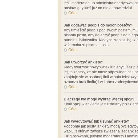
jeśli moderator lub administrator edytował 
postów, gdy ktoś już na nie odpowiedział.
Góra
Jak dodawać podpis do moich postów?
Aby umieścić podpis pod swoim postem, mus
pisania posta, aby dołączyć podpis do nie
panelu użytkownika. Kiedy to zrobisz, będ
w formularzu pisania posta.
Góra
Jak utworzyć ankietę?
Kiedy tworzysz nowy wątek lub edytujesz pier
jej, to znaczy, że nie masz odpowiednich up
znajduje się w osobnej linii w polu tekstow
oznacza brak limitu) i w końcu zadecydować
Góra
Dlaczego nie mogę wybrać więcej opcji?
Limit opcji w ankiecie jest ustalany przez ad
Góra
Jak wyedytować lub usunąć ankietę?
Podobnie jak posty, ankiety mogą być edytow
wątku, z którym zawsze związana jest ankieta
już głosowano, jedynie moderatorzy i admini