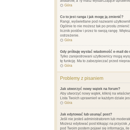
avatarów, a Ty masz wystarczające uprawnien
Góra
Co to jest ranga i jak mogę ją zmienić?
Rangi, wyświetlane pod nazwami użytkowników
Ogólnie to nie możesz tak po prostu zmienić
licznik postów i przez to swoją rangę. Więks
ostrzeżenie.
Góra
Gdy próbuję wysłać wiadomość e-mail do 
Tylko zarejestrowani użytkownicy mogą wysył
tę funkcję. Ma to zabezpieczać przed niep
Góra
Problemy z pisaniem
Jak utworzyć nowy wątek na forum?
Aby utworzyć nowy wątek, kliknij na właściw
Lista Twoich uprawnień w każdym dziale jes
Góra
Jak edytować lub usunąć post?
Jeśli nie jesteś administratorem lub moderat
Możesz edytować post klikając na przycisk „
pod Twoim postem pojawi się informacja, ile ra