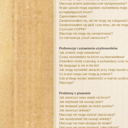
Dlaczego jestem automatycznie wylogowywany?
W jaki sposób mogę zapobiec wyświetlaniu mojej
przeglądających forum?
Zapomniałem hasła!
Zarejestrowałem się, ale nie mogę się zalogować!
Zarejestrowałem się jakiś czas temu, ale nie mog
Czym jest COPPA?
Dlaczego nie mogę się zarejestrować?
Co robi funkcja „Usuń ciasteczka”?
Preferencje i ustawienia użytkowników
Jak zmienić moje ustawienia?
Czasy wyświetlane na forum są nieprawidłowe!
Zmieniłem strefę czasową, a wyświetlany czas nad
My language is not in the list!
Jak mogę wyświetlić obrazek przy mojej nazwie 
Co to jest ranga i jak mogę ją zmienić?
Gdy próbuję wysłać wiadomość e-mail do użytkow
Dlaczego?
Problemy z pisaniem
Jak utworzyć nowy wątek na forum?
Jak edytować lub usunąć post?
Jak dodawać podpis do moich postów?
Jak utworzyć ankietę?
Dlaczego nie mogę wybrać więcej opcji?
Jak wyedytować lub usunąć ankietę?
Dlaczego nie mam dostępu do działu?
Dlaczego nie mogę dodawać załączników?