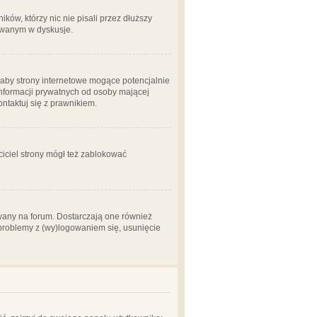
ów, którzy nic nie pisali przez dłuższy
żowanym w dyskusje.
aby strony internetowe mogące potencjalnie
informacji prywatnych od osoby mającej
ontaktuj się z prawnikiem.
ciciel strony mógł też zablokować
wany na forum. Dostarczają one również
z problemy z (wy)logowaniem się, usunięcie