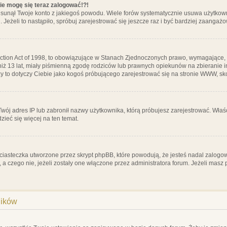
nie mogę się teraz zalogować!?!
sunął Twoje konto z jakiegoś powodu. Wiele forów systematycznie usuwa użytkownik
 Jeżeli to nastąpiło, spróbuj zarejestrować się jeszcze raz i być bardziej zaanga
ction Act of 1998, to obowiązujące w Stanach Zjednoczonych prawo, wymagające, 
 niż 13 lat, miały piśmienną zgodę rodziców lub prawnych opiekunów na zbieranie 
 czy to dotyczy Ciebie jako kogoś próbującego zarejestrować się na stronie WWW, sk
 Twój adres IP lub zabronił nazwy użytkownika, którą próbujesz zarejestrować. Właś
dzieć się więcej na ten temat.
ciasteczka utworzone przez skrypt phpBB, które powodują, że jesteś nadal zalogo
ś, a czego nie, jeżeli zostały one włączone przez administratora forum. Jeżeli mas
ników