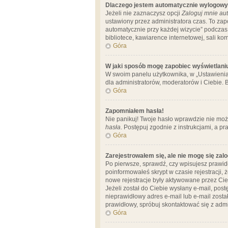
Dlaczego jestem automatycznie wylogow
Jeżeli nie zaznaczysz opcji
Zaloguj mnie aut
ustawiony przez administratora czas. To za
automatycznie przy każdej wizycie” podczas 
bibliotece, kawiarence internetowej, sali komp
Góra
W jaki sposób mogę zapobiec wyświetlani
W swoim panelu użytkownika, w „Ustawienia
dla administratorów, moderatorów i Ciebie. B
Góra
Zapomniałem hasła!
Nie panikuj! Twoje hasło wprawdzie nie moż
hasła
. Postępuj zgodnie z instrukcjami, a 
Góra
Zarejestrowałem się, ale nie mogę się zal
Po pierwsze, sprawdź, czy wpisujesz prawidł
poinformowałeś skrypt w czasie rejestracji, 
nowe rejestracje były aktywowane przez Cieb
Jeżeli został do Ciebie wysłany e-mail, pos
nieprawidłowy adres e-mail lub e-mail został
prawidłowy, spróbuj skontaktować się z admi
Góra