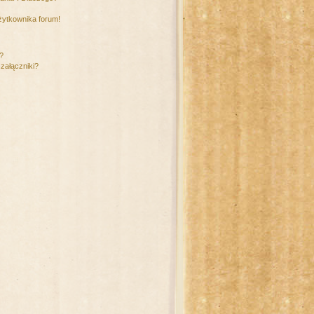
żytkownika forum!
m?
załączniki?