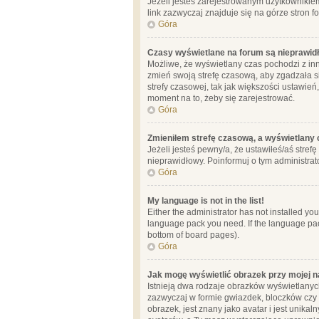
Jeżeli jesteś zarejestrowanym użytkownikie
link zazwyczaj znajduje się na górze stron f
Góra
Czasy wyświetlane na forum są nieprawid
Możliwe, że wyświetlany czas pochodzi z inne
zmień swoją strefę czasową, aby zgadzała 
strefy czasowej, tak jak większości ustawień
moment na to, żeby się zarejestrować.
Góra
Zmieniłem strefę czasową, a wyświetlany c
Jeżeli jesteś pewny/a, że ustawiłeś/aś stref
nieprawidłowy. Poinformuj o tym administrat
Góra
My language is not in the list!
Either the administrator has not installed yo
language pack you need. If the language pack
bottom of board pages).
Góra
Jak mogę wyświetlić obrazek przy mojej 
Istnieją dwa rodzaje obrazków wyświetlanyc
zazwyczaj w formie gwiazdek, bloczków czy k
obrazek, jest znany jako avatar i jest unik