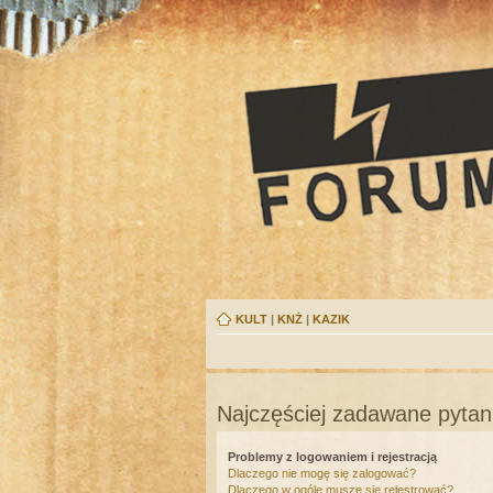
KULT
|
KNŻ
|
KAZIK
Najczęściej zadawane pytan
Problemy z logowaniem i rejestracją
Dlaczego nie mogę się zalogować?
Dlaczego w ogóle muszę się rejestrować?