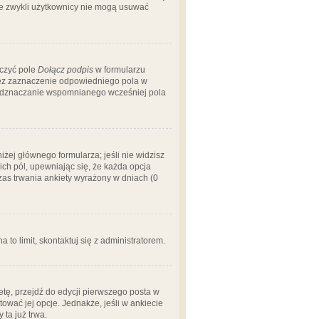
 że zwykli użytkownicy nie mogą usuwać
aczyć pole
Dołącz podpis
w formularzu
zez zaznaczenie odpowiedniego pola w
 odznaczanie wspomnianego wcześniej pola
iżej głównego formularza; jeśli nie widzisz
ich pól, upewniając się, że każda opcja
czas trwania ankiety wyrażony w dniach (0
a to limit, skontaktuj się z administratorem.
tę, przejdź do edycji pierwszego posta w
tować jej opcje. Jednakże, jeśli w ankiecie
ta już trwa.