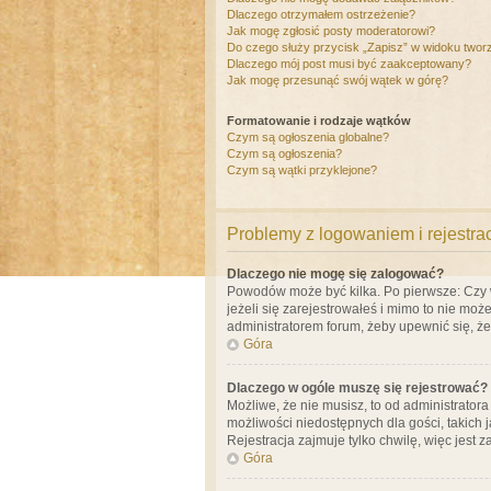
Dlaczego otrzymałem ostrzeżenie?
Jak mogę zgłosić posty moderatorowi?
Do czego służy przycisk „Zapisz” w widoku twor
Dlaczego mój post musi być zaakceptowany?
Jak mogę przesunąć swój wątek w górę?
Formatowanie i rodzaje wątków
Czym są ogłoszenia globalne?
Czym są ogłoszenia?
Czym są wątki przyklejone?
Problemy z logowaniem i rejestra
Dlaczego nie mogę się zalogować?
Powodów może być kilka. Po pierwsze: Czy w 
jeżeli się zarejestrowałeś i mimo to nie moż
administratorem forum, żeby upewnić się, ż
Góra
Dlaczego w ogóle muszę się rejestrować?
Możliwe, że nie musisz, to od administrator
możliwości niedostępnych dla gości, takich 
Rejestracja zajmuje tylko chwilę, więc jest 
Góra