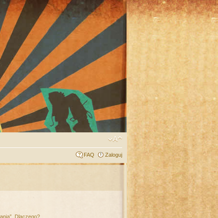
FAQ
Zaloguj
łania”. Dlaczego?