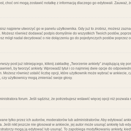
post, choć oni mogą zostawić notatkę z informacją dlaczego go edytowali. Zauważ,
isz najpierw utworzyć go w panelu użytkownika. Gdy już to zrobisz, możesz zazn
go. Możesz również dodawać podpis domyślnie do wszystkich Twoich postów, popr
ziesz mógł nadal decydować o nie dołączeniu go do pojedynczych postów poprzez
wszy post już istniejącego, kliknij zakładkę „Tworzenie ankiety” znajdującą się pon
rawnień, by tworzyć ankiety. Wprowadź tytuł i co najmniej dwie opcje do odpowiedn
ym. Możesz również ustalić liczbę opcji, które użytkownik może wybrać w ankiecie, 
, czy użytkownicy mogą zmieniać swoje głosy.
ministratora forum. Jeśli sądzisz, że potrzebujesz wstawić więcej opcji niż pozwala n
ane tylko przez ich autorów, moderatorów lub administratorów. Aby edytować ankie
. Jeśli nikt jeszcze nie głosował w ankiecie, jej autor może usunąć ankietę lub edy
stratorzy mogą ją edytować lub usunąć. To zapobiega modyfikowaniu ankiety, kiedy 