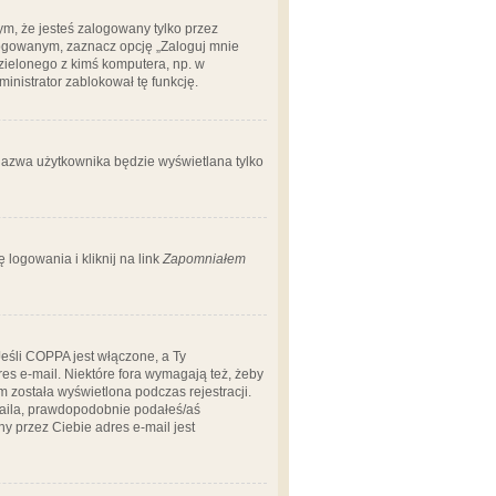
m, że jesteś zalogowany tylko przez
logowanym, zaznacz opcję „Zaloguj mnie
dzielonego z kimś komputera, np. w
dministrator zablokował tę funkcję.
 nazwa użytkownika będzie wyświetlana tylko
logowania i kliknij na link
Zapomniałem
Jeśli COPPA jest włączone, a Ty
res e-mail. Niektóre fora wymagają też, żeby
 została wyświetlona podczas rejestracji.
-maila, prawdopodobnie podałeś/aś
ny przez Ciebie adres e-mail jest