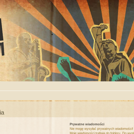
ia
Prywatne wiadomości
Nie mogę wysyłać prywatnych wiadomości!
Moje wiadomości trafiają do folderu „Do wys