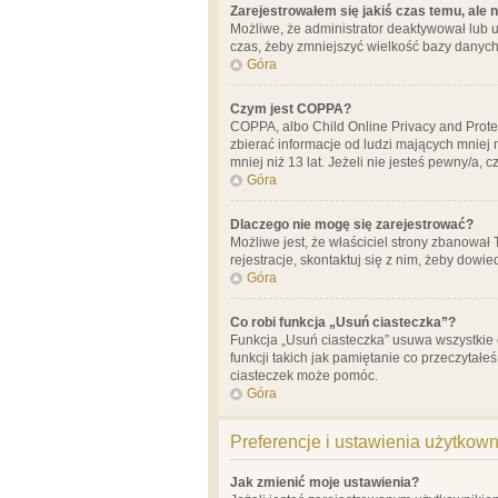
Zarejestrowałem się jakiś czas temu, ale 
Możliwe, że administrator deaktywował lub u
czas, żeby zmniejszyć wielkość bazy danych.
Góra
Czym jest COPPA?
COPPA, albo Child Online Privacy and Prote
zbierać informacje od ludzi mających mniej
mniej niż 13 lat. Jeżeli nie jesteś pewny/a,
Góra
Dlaczego nie mogę się zarejestrować?
Możliwe jest, że właściciel strony zbanował
rejestracje, skontaktuj się z nim, żeby dowie
Góra
Co robi funkcja „Usuń ciasteczka”?
Funkcja „Usuń ciasteczka” usuwa wszystkie 
funkcji takich jak pamiętanie co przeczytałe
ciasteczek może pomóc.
Góra
Preferencje i ustawienia użytkow
Jak zmienić moje ustawienia?